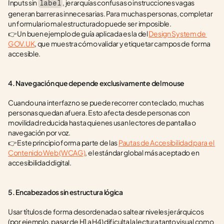
Inputs sin 
, jerarquías confusas o instrucciones vagas 
label
generan barreras innecesarias. Para muchas personas, completar 
un formulario mal estructurado puede ser imposible.
👉 Un buen ejemplo de guía aplicada es la del 
Design System de 
GOV.UK
, que muestra cómo validar y etiquetar campos de forma 
accesible.
4. Navegación que depende exclusivamente del mouse
Cuando una interfaz no se puede recorrer con teclado, muchas 
personas quedan afuera. Esto afecta desde personas con 
movilidad reducida hasta quienes usan lectores de pantalla o 
navegación por voz.
👉 Este principio forma parte de las 
Pautas de Accesibilidad para el 
Contenido Web (WCAG)
, el estándar global más aceptado en 
accesibilidad digital.
5. Encabezados sin estructura lógica
Usar títulos de forma desordenada o saltear niveles jerárquicos 
(por ejemplo, pasar de H1 a H4) dificulta la lectura tanto visual como 