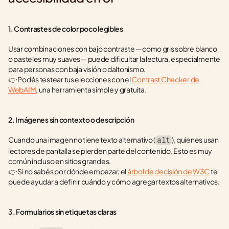
1. Contrastes de color poco legibles
Usar combinaciones con bajo contraste —como gris sobre blanco 
o pasteles muy suaves— puede dificultar la lectura, especialmente 
para personas con baja visión o daltonismo.
👉 Podés testear tus elecciones con el 
Contrast Checker de 
WebAIM
, una herramienta simple y gratuita.
2. Imágenes sin contexto o descripción
Cuando una imagen no tiene texto alternativo (
), quienes usan 
alt
lectores de pantalla se pierden parte del contenido. Esto es muy 
común incluso en sitios grandes.
👉 Si no sabés por dónde empezar, el 
árbol de decisión de W3C
 te 
puede ayudar a definir cuándo y cómo agregar textos alternativos.
3. Formularios sin etiquetas claras