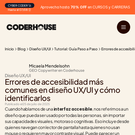
CYBER CODER 🚀
Aprovecha hasta 
70% OFF
 en CURSOS y CARRERAS
Hasta el 07/08 ⏰
Inicio
Blog
Diseño UX/UI
Tutorial: Guía Paso a Paso
Errores de accesibi
Micaela Mendelsohn
GEO Copywriter en Coderhouse
Diseño UX/UI
Errores de accesibilidad más 
comunes en diseño UX/UI y cómo 
identificarlos
Publicado el
25 de julio de 2025
Cuando hablamos de una 
, nos referimos a un 
interfaz accesible
diseño que pueda ser usado por todas las personas, sin importar 
sus capacidades visuales, motoras o cognitivas. Eso incluye desde 
quienes navegan con lector de pantalla hasta quienes no usan 
mouse o requieren mayor contraste visual. Puede parecer un 