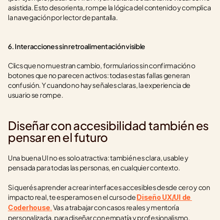
asistida. Esto desorienta, rompe la lógica del contenido y complica 
la navegación por lector de pantalla.
6. Interacciones sin retroalimentación visible
Clics que no muestran cambio, formularios sin confirmación o 
botones que no parecen activos: todas estas fallas generan 
confusión. Y cuando no hay señales claras, la experiencia de 
usuario se rompe.
Diseñar con accesibilidad también es 
pensar en el futuro
Una buena UI no es solo atractiva: también es clara, usable y 
pensada para todas las personas, en cualquier contexto.
Si querés aprender a crear interfaces accesibles desde cero y con 
impacto real, te esperamos en el curso de 
Diseño UX/UI de 
.
 Vas a trabajar con casos reales y mentoría 
Coderhouse
personalizada, para diseñar con empatía y profesionalismo.