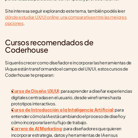
Si te interesa seguir explorando este tema, también podés leer 
dónde estudiar UX/UI online: una comparativa entre las mejores 
opciones
.
Cursos recomendados de 
Coderhouse
Si querés crecer como diseñador e incorporar las herramientas de 
IA que están transformando el campo del UX/UI, estos cursos de 
Coderhouse te preparan:
: para aprender a diseñar experiencias 
Curso de Diseño UX/UI
digitales centradas en el usuario, desde wireframes hasta 
prototipos interactivos.
: para 
Curso de Introducción a la Inteligencia Artificial
entender cómo la IA está cambiando el proceso de diseño y 
cómo incorporarla en tu flujo de trabajo.
: para diseñadores que quieren 
Carrera de AI Marketing
incorporar estrategia, datos y herramientas de IA en sus 