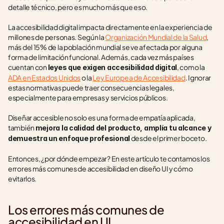
detalle técnico, pero es mucho más que eso. 
La accesibilidad digital impacta directamente en la experiencia de 
millones de personas. Según la 
Organización Mundial de la Salud
, 
más del 15% de la población mundial se ve afectada por alguna 
forma de limitación funcional. Además, cada vez más países 
cuentan con 
, como la 
leyes que exigen accesibilidad digital
ADA en Estados Unidos
 o la 
Ley Europea de Accesibilidad
. Ignorar 
estas normativas puede traer consecuencias legales, 
especialmente para empresas y servicios públicos.
Diseñar accesible no solo es una forma de empatía aplicada, 
también 
mejora la calidad del producto, amplía tu alcance y 
 desde el primer boceto.
demuestra un enfoque profesional
Entonces, ¿por dónde empezar? En este artículo te contamos los 
errores más comunes de accesibilidad en diseño UI y cómo 
evitarlos.
Los errores más comunes de 
accesibilidad en UI