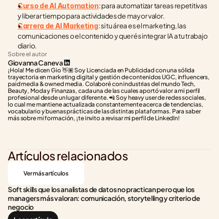
: para automatizar tareas repetitivas 
Curso de AI Automation
y liberar tiempo para actividades de mayor valor.
: si tu área es el marketing, las 
Carrera de AI Marketing
comunicaciones o el contenido y querés integrar IA a tu trabajo 
diario.
Sobre el autor
Giovanna Caneva
¡Hola! Me dicen Gio 👋🏽 Soy Licenciada en Publicidad con una sólida 
trayectoria en marketing digital y gestión de contenidos UGC, influencers, 
paid media & owned media. Colaboré con industrias del mundo Tech, 
Beauty, Moda y Finanzas, cada una de las cuales aportó valor a mi perfil 
profesional desde un lugar diferente. 📲 Soy heavy user de redes sociales, 
lo cual me mantiene actualizada constantemente acerca de tendencias, 
vocabulario y buenas prácticas de las distintas plataformas. Para saber 
más sobre mi formación, ¡te invito a revisar mi perfil de LinkedIn!
Artículos relacionados
Ver más artículos
Soft skills que los analistas de datos no practican pero que los 
managers más valoran: comunicación, storytelling y criterio de 
negocio