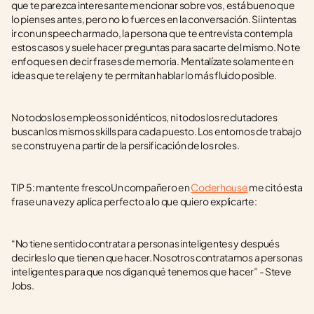
que te parezca interesante mencionar sobre vos, está bueno que 
lo pienses antes, pero no lo fuerces en la conversación. Si intentas 
ir con un speech armado, la persona que te entrevista contempla 
estos casos y suele hacer preguntas para sacarte del mismo. No te 
enfoques en decir frases de memoria. Mentalízate solamente en 
ideas que te relajen y te permitan hablar lo más fluido posible. 
No todos los empleos son idénticos, ni todos los reclutadores 
buscan los mismos skills para cada puesto. Los entornos de trabajo 
se construyen a partir de la persificación de los roles. 
TIP 5: mantente frescoUn compañero en 
Coderhouse
 me citó esta 
frase una vez y aplica perfecto a lo que quiero explicarte: 
“No tiene sentido contratar a personas inteligentes y después 
decirles lo que tienen que hacer. Nosotros contratamos a personas 
inteligentes para que nos digan qué tenemos que hacer” - Steve 
Jobs.