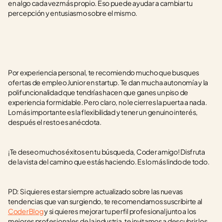
en algo cada vez más propio. Eso puede ayudar a cambiar tu 
percepción y entusiasmo sobre el mismo. 
Por experiencia personal, te recomiendo mucho que busques 
ofertas de empleo Junior en startup. Te dan mucha autonomía y la 
polifuncionalidad que tendrías hacen que ganes un piso de 
experiencia formidable. Pero claro, no le cierres la puerta a nada. 
Lo más importante es la flexibilidad y tener un genuino interés, 
después el resto es anécdota.
¡Te deseo muchos éxitos en tu búsqueda, Coder amigo! Disfruta 
de la vista del camino que estás haciendo. Es lo más lindo de todo.
PD: Si quieres estar siempre actualizado sobre las nuevas 
tendencias que van surgiendo, te recomendamos suscribirte al 
CoderBlog
 y si quieres mejorar tu perfil profesional junto a los 
mejores profesionales de la industria, te invitamos a descubrir los 