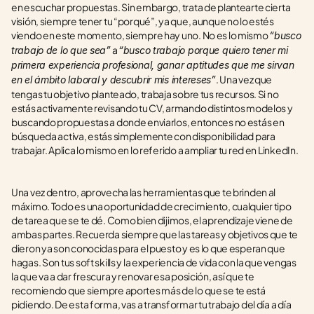
en escuchar propuestas. Sin embargo, trata de plantearte cierta 
visión, siempre tener tu “porqué”, ya que, aunque no lo estés 
viendo en este momento, siempre hay uno. No es lo mismo 
“busco 
 a 
trabajo de lo que sea”
“busco trabajo porque quiero tener mi 
primera experiencia profesional, ganar aptitudes que me sirvan 
. Una vez que 
en el ámbito laboral y descubrir mis intereses”
tengas tu objetivo planteado, trabaja sobre tus recursos. Si no 
estás activamente revisando tu CV, armando distintos modelos y 
buscando propuestas a donde enviarlos, entonces no estás en 
búsqueda activa, estás simplemente con disponibilidad para 
trabajar. Aplica lo mismo en lo referido a ampliar tu red en LinkedIn. 
Una vez dentro, aprovecha las herramientas que te brinden al 
máximo. Todo es una oportunidad de crecimiento, cualquier tipo 
de tarea que se te dé. Como bien dijimos, el aprendizaje viene de 
ambas partes. Recuerda siempre que las tareas y objetivos que te 
dieron ya son conocidas para el puesto y es lo que esperan que 
hagas. Son tus soft skills y la experiencia de vida con la que vengas 
la que va a dar frescura y renovar esa posición, así que te 
recomiendo que siempre aportes más de lo que se te está 
pidiendo. De esta forma, vas a transformar tu trabajo del día a día 