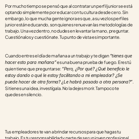
Por mucho tiempo se pensó que al contratar un perfil junior se está 
optando simplemente por educar con tu cultura desde cero. Sin 
embargo, lo que mucha gente ignora es que, a su vez los perfiles 
junior están educando, son quienes renuevan las metodologías de 
trabajo. Una vez dentro, no dudes en levantar la mano, preguntar. 
Cuestiónalos y cuestiónate. Tu punto de vista es importante.
Cuando entres el día de mañana a un trabajo y te digan 
“tienes que 
 es una buena prueba de fuego. Eres tú 
hacer esto para mañana”
quien tiene que preguntarse: 
“Pero, ¿Por qué? ¿Qué beneficio le 
estoy dando o qué le estoy facilitando a mi empleador? ¿Se 
. 
puede hacer de otra forma? ¿Le habrá pasado a otra persona?”
Si tienes una idea, investígala. No la dejes morir. Tampoco te 
quedes en silencio.
Tus empleadores te van a brindar recursos para que hagas tu 
trabajo. Es tu responsabilidad y parte de ser un joven profesional 