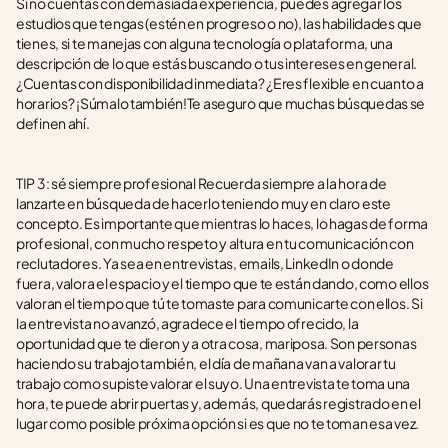
Si no cuentas con demasiada experiencia, puedes agregar los 
estudios que tengas (estén en progreso o no), las habilidades que 
tienes, si te manejas con alguna tecnología o plataforma, una 
descripción de lo que estás buscando o tus intereses en general. 
¿Cuentas con disponibilidad inmediata? ¿Eres flexible en cuanto a 
horarios? ¡Súmalo también!Te aseguro que muchas búsquedas se 
definen ahí.
TIP 3: sé siempre profesional Recuerda siempre a la hora de 
lanzarte en búsqueda de hacerlo teniendo muy en claro este 
concepto. Es importante que mientras lo haces, lo hagas de forma 
profesional, con mucho respeto y altura en tu comunicación con 
reclutadores. Ya sea en entrevistas, emails, LinkedIn o donde 
fuera, valora el espacio y el tiempo que te están dando, como ellos 
valoran el tiempo que tú te tomaste para comunicarte con ellos. Si 
la entrevista no avanzó, agradece el tiempo ofrecido, la 
oportunidad que te dieron y a otra cosa, mariposa. Son personas 
haciendo su trabajo también, el día de mañana van a valorar tu 
trabajo como supiste valorar el suyo. Una entrevista te toma una 
hora, te puede abrir puertas y, además, quedarás registrado en el 
lugar como posible próxima opción si es que no te toman esa vez.