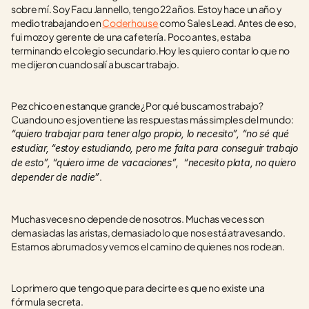
sobre mí. Soy Facu Jannello, tengo 22 años. Estoy hace un año y 
medio trabajando en 
Coderhouse
 como Sales Lead. Antes de eso, 
fui mozo y gerente de una cafetería. Poco antes, estaba 
terminando el colegio secundario.Hoy les quiero contar lo que no 
me dijeron cuando salí a buscar trabajo.
Pez chico en estanque grande¿Por qué buscamos trabajo? 
Cuando uno es joven tiene las respuestas más simples del mundo: 
“quiero trabajar para tener algo propio, lo necesito”, “no sé qué 
estudiar, “estoy estudiando, pero me falta para conseguir trabajo 
de esto”, “quiero irme de vacaciones”,  “necesito plata, no quiero 
.
depender de nadie”
Muchas veces no depende de nosotros. Muchas veces son 
demasiadas las aristas, demasiado lo que nos está atravesando. 
Estamos abrumados y vemos el camino de quienes nos rodean. 
Lo primero que tengo que para decirte es que no existe una 
fórmula secreta.