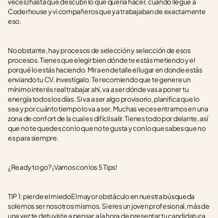
veces) hasta que descubrí lo que quería hacer, cuando llegué a 
Coderhouse y vi compañeros que ya trabajaban de exactamente 
eso.
No obstante, hay procesos de selección y selección de esos 
procesos. Tienes que elegir bien dónde te estás metiendo y el 
porqué lo estás haciendo. Mira en detalle el lugar en donde estás 
enviando tu CV, investígalo. Te recomiendo que te genere un 
mínimo interés real trabajar ahí, va a ser dónde vas a poner tu 
energía todos los días. Si va a ser algo provisorio, planifica que lo 
sea y por cuánto tiempo lo va a ser. Muchas veces entramos en una 
zona de confort de la cual es difícil salir. Tienes todo por delante, así 
que no te quedes con lo que no te gusta y con lo que sabes que no 
es para siempre. 
¿Ready to go? ¡Vamos con los 5 Tips! 
TIP 1: pierde el miedoEl mayor obstáculo en nuestra búsqueda 
solemos ser nosotros mismos. Si eres un joven profesional, más de 
una vez te detuviste a pensar a la hora de presentar tu candidatura 