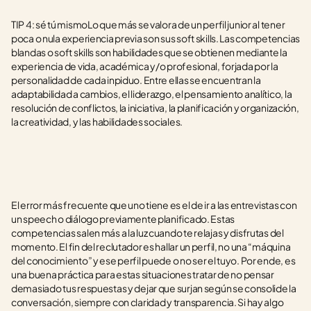
TIP 4: sé tú mismoLo que más se valora de un perfil junior al tener 
poca o nula experiencia previa son sus soft skills. Las competencias 
blandas o soft skills son habilidades que se obtienen mediante la 
experiencia de vida, académica y/o profesional, forjada por la 
personalidad de cada inpiduo. Entre ellas se encuentran la 
adaptabilidad a cambios, el liderazgo, el pensamiento analítico, la 
resolución de conflictos, la iniciativa, la planificación y organización, 
la creatividad, y las habilidades sociales. 
El error más frecuente que uno tiene es el de ir a las entrevistas con 
un speech o diálogo previamente planificado. Estas 
competencias salen más a la luz cuando te relajas y disfrutas del 
momento. El fin del reclutador es hallar un perfil, no una “máquina 
del conocimiento” y ese perfil puede o no ser el tuyo. Por ende, es 
una buena práctica para estas situaciones tratar de no pensar 
demasiado tus respuestas y dejar que surjan según se consolide la 
conversación, siempre con claridad y transparencia. Si hay algo 