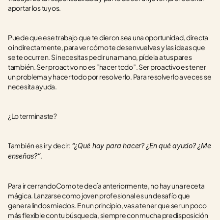
aportar los tuyos.
Puede que ese trabajo que te dieron sea una oportunidad, directa 
o indirectamente, para ver cómo te desenvuelves y las ideas que 
se te ocurren. Si necesitas pedir una mano, pídela a tus pares 
también. Ser proactivo no es “hacer todo”. Ser proactivo es tener 
un problema y hacer todo por resolverlo. Para resolverlo a veces se 
necesita ayuda.
¿Lo terminaste?
También es ir y decir: 
“¿Qué hay para hacer? ¿En qué ayudo? ¿Me 
.
enseñas?”
Para ir cerrandoComo te decía anteriormente, no hay una receta 
mágica. Lanzarse como joven profesional es un desafío que 
genera lindos miedos. En un principio, vas a tener que ser un poco 
más flexible con tu búsqueda, siempre con mucha predisposición 