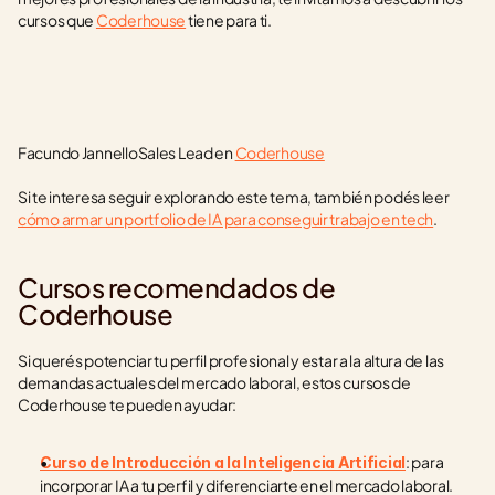
cursos que 
Coderhouse
 tiene para ti.
Facundo JannelloSales Lead en 
Coderhouse
Si te interesa seguir explorando este tema, también podés leer 
cómo armar un portfolio de IA para conseguir trabajo en tech
.
Cursos recomendados de 
Coderhouse
Si querés potenciar tu perfil profesional y estar a la altura de las 
demandas actuales del mercado laboral, estos cursos de 
Coderhouse te pueden ayudar:
: para 
Curso de Introducción a la Inteligencia Artificial
incorporar IA a tu perfil y diferenciarte en el mercado laboral.