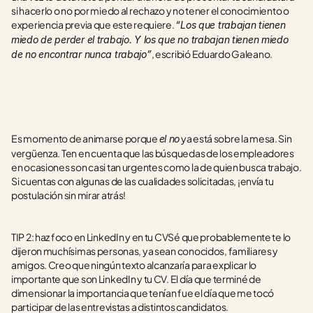
si hacerlo o no por miedo al rechazo y no tener el conocimiento o 
experiencia previa que este requiere. 
“Los que trabajan tienen 
miedo de perder el trabajo. Y los que no trabajan tienen miedo 
, escribió Eduardo Galeano.
de no encontrar nunca trabajo”
Es momento de animarse porque 
 ya está sobre la mesa. Sin 
el no
vergüenza. Ten en cuenta que las búsquedas de los empleadores 
en ocasiones son casi tan urgentes como la de quien busca trabajo. 
Si cuentas con algunas de las cualidades solicitadas, ¡envía tu 
postulación sin mirar atrás!
TIP 2: haz foco en LinkedIn y en tu CVSé que probablemente te lo 
dijeron muchísimas personas, ya sean conocidos, familiares y 
amigos. Creo que ningún texto alcanzaría para explicar lo 
importante que son LinkedIn y tu CV. El día que terminé de 
dimensionar la importancia que tenían fue el día que me tocó 
participar de las entrevistas a distintos candidatos.