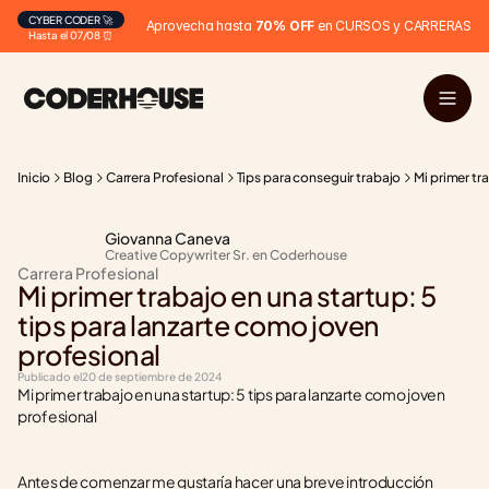
CYBER CODER 🚀
Aprovecha hasta 
70% OFF
 en CURSOS y CARRERAS
Hasta el 07/08 ⏰
Inicio
Blog
Carrera Profesional
Tips para conseguir trabajo
Mi primer tr
Giovanna Caneva
Creative Copywriter Sr. en Coderhouse
Carrera Profesional
Mi primer trabajo en una startup: 5 
tips para lanzarte como joven 
profesional
Publicado el
20 de septiembre de 2024
Mi primer trabajo en una startup: 5 tips para lanzarte como joven 
profesional
Antes de comenzar me gustaría hacer una breve introducción 