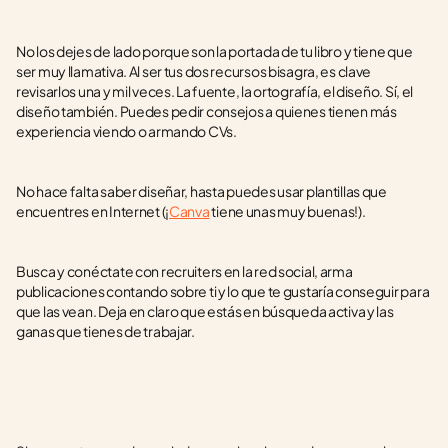
No los dejes de lado porque son la portada de tu libro y tiene que 
ser muy llamativa. Al ser tus dos recursos bisagra, es clave 
revisarlos una y mil veces. La fuente, la ortografía, el diseño. Sí, el 
diseño también. Puedes pedir consejos a quienes tienen más 
experiencia viendo o armando CVs.
No hace falta saber diseñar, hasta puedes usar plantillas que 
encuentres en Internet (¡
Canva
 tiene unas muy buenas!).
Busca y conéctate con recruiters en la red social, arma 
publicaciones contando sobre ti y lo que te gustaría conseguir para 
que las vean. Deja en claro que estás en búsqueda activa y las 
ganas que tienes de trabajar. 