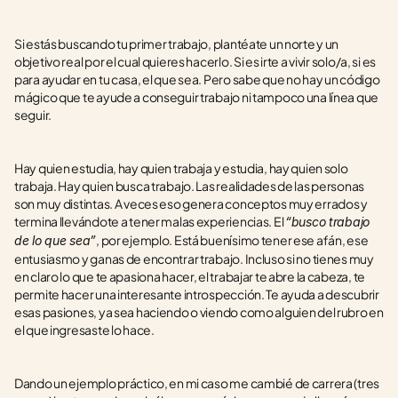
Si estás buscando tu primer trabajo, plantéate un norte y un 
objetivo real por el cual quieres hacerlo. Si es irte a vivir solo/a, si es 
para ayudar en tu casa, el que sea. Pero sabe que no hay un código 
mágico que te ayude a conseguir trabajo ni tampoco una línea que 
seguir.
Hay quien estudia, hay quien trabaja y estudia, hay quien solo 
trabaja. Hay quien busca trabajo. Las realidades de las personas 
son muy distintas. A veces eso genera conceptos muy errados y 
termina llevándote a tener malas experiencias. El 
“busco trabajo 
, por ejemplo. Está buenísimo tener ese afán, ese 
de lo que sea”
entusiasmo y ganas de encontrar trabajo. Incluso si no tienes muy 
en claro lo que te apasiona hacer, el trabajar te abre la cabeza, te 
permite hacer una interesante introspección. Te ayuda a descubrir 
esas pasiones, ya sea haciendo o viendo como alguien del rubro en 
el que ingresaste lo hace. 
Dando un ejemplo práctico, en mi caso me cambié de carrera (tres 