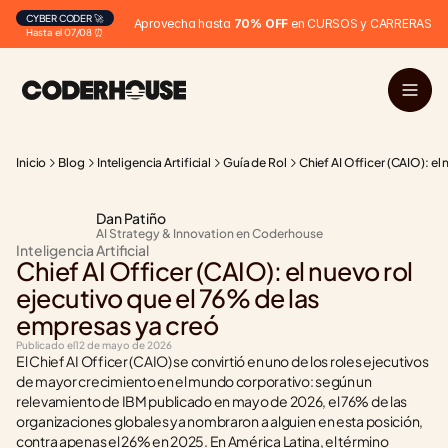
CYBER CODER 🚀
Aprovecha hasta 
70% OFF
 en CURSOS y CARRERAS
Hasta el 07/08 ⏰
Inicio
Blog
Inteligencia Artificial
Guía de Rol
Chief AI Officer (CAIO): el
Dan Patiño
AI Strategy & Innovation en Coderhouse
Inteligencia Artificial
Chief AI Officer (CAIO): el nuevo rol 
ejecutivo que el 76% de las 
empresas ya creó
Publicado el
12 de mayo de 2026
El Chief AI Officer (CAIO) se convirtió en uno de los roles ejecutivos 
de mayor crecimiento en el mundo corporativo: según un 
relevamiento de IBM publicado en mayo de 2026, el 76% de las 
organizaciones globales ya nombraron a alguien en esta posición, 
contra apenas el 26% en 2025. En América Latina, el término 