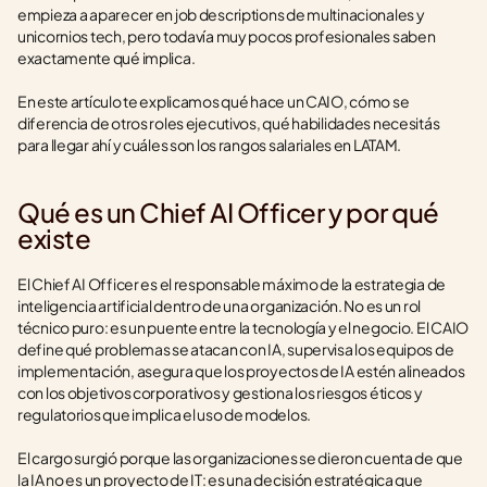
empieza a aparecer en job descriptions de multinacionales y 
unicornios tech, pero todavía muy pocos profesionales saben 
exactamente qué implica.
En este artículo te explicamos qué hace un CAIO, cómo se 
diferencia de otros roles ejecutivos, qué habilidades necesitás 
para llegar ahí y cuáles son los rangos salariales en LATAM.
Qué es un Chief AI Officer y por qué 
existe
El Chief AI Officer es el responsable máximo de la estrategia de 
inteligencia artificial dentro de una organización. No es un rol 
técnico puro: es un puente entre la tecnología y el negocio. El CAIO 
define qué problemas se atacan con IA, supervisa los equipos de 
implementación, asegura que los proyectos de IA estén alineados 
con los objetivos corporativos y gestiona los riesgos éticos y 
regulatorios que implica el uso de modelos.
El cargo surgió porque las organizaciones se dieron cuenta de que 
la IA no es un proyecto de IT: es una decisión estratégica que 