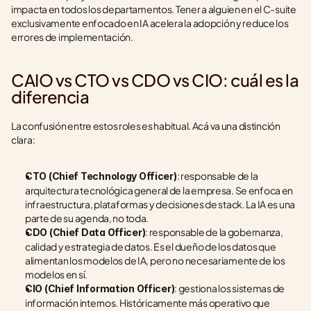
impacta en todos los departamentos. Tener a alguien en el C-suite 
exclusivamente enfocado en IA acelera la adopción y reduce los 
errores de implementación.
CAIO vs CTO vs CDO vs CIO: cuál es la 
diferencia
La confusión entre estos roles es habitual. Acá va una distinción 
clara:
: responsable de la 
CTO (Chief Technology Officer)
arquitectura tecnológica general de la empresa. Se enfoca en 
infraestructura, plataformas y decisiones de stack. La IA es una 
parte de su agenda, no toda.
: responsable de la gobernanza, 
CDO (Chief Data Officer)
calidad y estrategia de datos. Es el dueño de los datos que 
alimentan los modelos de IA, pero no necesariamente de los 
modelos en sí.
: gestiona los sistemas de 
CIO (Chief Information Officer)
información internos. Históricamente más operativo que 