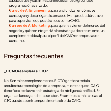
capacidades y sus límites, sin necesitar background de 
programación avanzado.
: para profundizar en cómo se 
Curso de AI Engineering
construyen y despliegan sistemas de IA en producción, clave 
para supervisar equipos técnicos como CAIO.
: para quienes vienen del mundo del 
Carrera de AI Marketing
negocio y quieren integrar IA a la estrategia de crecimiento, un 
complemento ideal para el perfil del CAIO en empresas de 
consumo.
Preguntas frecuentes
¿El CAIO reemplaza al CTO?
No. Son roles complementarios. El CTO gestiona toda la 
arquitectura tecnológica de la empresa, mientras que el CAIO 
tiene foco exclusivo en la estrategia de inteligencia artificial. En 
organizaciones grandes, coexisten. En empresas más chicas, el 
CTO puede asumir temporalmente el rol de CAIO.