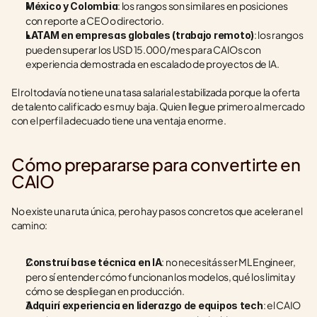
: los rangos son similares en posiciones 
México y Colombia
con reporte a CEO o directorio.
: los rangos 
LATAM en empresas globales (trabajo remoto)
pueden superar los USD 15.000/mes para CAIOs con 
experiencia demostrada en escalado de proyectos de IA.
El rol todavía no tiene una tasa salarial estabilizada porque la oferta 
de talento calificado es muy baja. Quien llegue primero al mercado 
con el perfil adecuado tiene una ventaja enorme.
Cómo prepararse para convertirte en 
CAIO
No existe una ruta única, pero hay pasos concretos que aceleran el 
camino:
: no necesitás ser ML Engineer, 
Construí base técnica en IA
pero sí entender cómo funcionan los modelos, qué los limita y 
cómo se despliegan en producción.
: el CAIO 
Adquirí experiencia en liderazgo de equipos tech