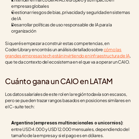
empresas globales
Gestionar riesgos de bias, privacidad y seguridad en sistemas 
de IA
Desarrollar políticas de uso responsable de IA para la 
organización
Si querés empezar a construir estas competencias, en 
CoderLibrary encontrás un análisis detallado sobre 
cómo las 
grandes empresas tech están invirtiendo en infraestructura de IA
, 
que te da contexto del ecosistema en el que va a operar un CAIO.
Cuánto gana un CAIO en LATAM
Los datos salariales de este rol en la región todavía son escasos, 
pero se pueden trazar rangos basados en posiciones similares en 
el C-suite tech:
: 
Argentina (empresas multinacionales o unicornios)
entre USD 4.000 y USD 12.000 mensuales, dependiendo del 
tamaño de la empresa y si el pago es en dólares.