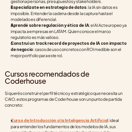
gestiona personas, presupuestos y stakeholders.
: la IA sin datos es 
Especializate en estrategia de datos
imposible. Entender la cadena desde la captura hasta el 
modelado es diferencial.
: el AI Act europeo ya 
Aprendé sobre regulación y ética de IA
impacta a empresas en LATAM. Quien conoce el marco 
regulatorio es más valioso.
Construí un track record de proyectos de IA con impacto 
: casos de uso concretos con ROI medible son el 
de negocio
mejor portfolio para este rol.
Cursos recomendados de 
Coderhouse
Si querés construir el perfil técnico y estratégico que necesita un 
CAIO, estos programas de Coderhouse son un punto de partida 
concreto:
: ideal 
Curso de Introducción a la Inteligencia Artificial
para entender los fundamentos de los modelos de IA, sus 