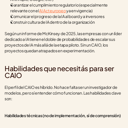
Garantizar el cumplimiento regulatorio (especialmente 
relevante con el 
AI Act europeo
 ya en vigencia)
Comunicar el progreso de la IA al board y a inversores
Construir cultura de IA dentro de la organización
Según un informe de McKinsey de 2025, las empresas con un líder 
dedicado a IA tienen el doble de probabilidades de escalar sus 
proyectos de IA más allá de la etapa piloto. Sin un CAIO, los 
proyectos quedan atrapados en experimentación.
Habilidades que necesitás para ser 
CAIO
El perfil del CAIO es híbrido. No hace falta ser un investigador de 
modelos, pero sí entender cómo funcionan. Las habilidades clave 
son:
Habilidades técnicas (no de implementación, sí de comprensión)