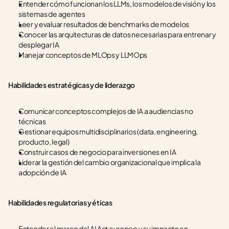
Entender cómo funcionan los LLMs, los modelos de visión y los 
sistemas de agentes
Leer y evaluar resultados de benchmarks de modelos
Conocer las arquitecturas de datos necesarias para entrenar y 
desplegar IA
Manejar conceptos de MLOps y LLMOps
Habilidades estratégicas y de liderazgo
Comunicar conceptos complejos de IA a audiencias no 
técnicas
Gestionar equipos multidisciplinarios (data, engineering, 
producto, legal)
Construir casos de negocio para inversiones en IA
Liderar la gestión del cambio organizacional que implica la 
adopción de IA
Habilidades regulatorias y éticas
Entender el marco del AI Act europeo y su impacto en 