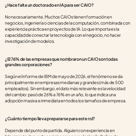
¿Hace falta un doctorado en IA para ser CAIO?
No necesariamente. Muchos CAIOs tienen formación en 
negocios, ingeniería o ciencias de la computación, combinada con 
experiencia práctica en proyectos de IA. Lo que importa es la 
capacidad de conectar la tecnología con el negocio, no hacer 
investigación de modelos.
¿El 76% de las empresas que nombraron un CAIO son todas 
grandes corporaciones?
Según el informe de IBM de mayo de 2026, el fenómeno se da 
principalmente en empresas medianas y grandes (más de 500 
empleados). Sin embargo, el dato más relevante es la velocidad 
del cambio: pasó de 26% a 76% en un año, lo que indica una 
adopción masiva e inmediata en todos los tamaños de empresa.
¿Cuánto tiempo lleva prepararse para este rol?
Depende del punto de partida. Alguien con experiencia en 