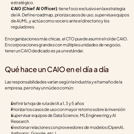
estratégico.
: tiene foco exclusivo en la estrategia 
CAIO (Chief AI Officer)
de IA. Define roadmap, prioriza casos de uso, supervisa equipos 
de AI/ML, y actúa como vocero ante el directorio y los 
reguladores.
En organizaciones más chicas, el CTO puede asumir el rol de CAIO. 
En corporaciones grandes con múltiples unidades de negocio, 
tener un CAIO dedicado es ya un estándar.
Qué hace un CAIO en el día a día
Las responsabilidades varían según la industria y el tamaño de la 
empresa, pero hay un núcleo común:
Definir la hoja de ruta de IA a 1, 3 y 5 años
Priorizar los casos de uso con mayor retorno sobre la inversión
Supervisar equipos de Data Science, ML Engineering y AI 
Research
Gestionar relaciones con proveedores de modelos (OpenAI, 
Anthropic, Google, etc.)