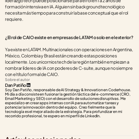
liderazgo tech puede posicionarse para el rol en 1 a 2 años de 
formación intensiva en IA. Alguien sin background tecnológico 
necesita más tiempo para construir la base conceptual que el rol 
requiere.
¿El rol de CAIO existe en empresas de LATAM o solo en el exterior?
Ya existe en LATAM. Multinacionales con operaciones en Argentina, 
México, Colombia y Brasil están creando estas posiciones 
localmente. Los unicornios tech de la región también empiezan a 
nombrar líderes de IA con poderes de C-suite, aunque no siempre 
con el título formal de CAIO.
Sobre el autor
Dan Patiño
Soy Dan Patiño, responsable de AI Strategy & Innovation en Coderhouse. 
Mi día a día consiste en fusionar la gestión táctica del e-commerce (CRO, 
Email Marketing y SEO) con el desarrollo de soluciones disruptivas. Me 
especializo en crear apps internas con IA para automatizar tareas y 
potenciar la innovación dentro del equipo. Creo fielmente que la 
tecnología es el mejor aliado de la estrategia. Para profundizar en mi 
recorrido profesional, te espero en mi perfil de LinkedIn.