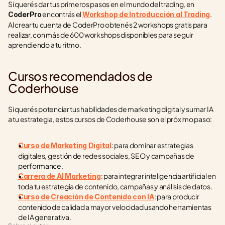
Si querés dar tus primeros pasos en el mundo del trading, en 
 encontrás el 
. 
CoderPro
Workshop de Introducción al Trading
Al crear tu cuenta de CoderPro obtenés 2 workshops gratis para 
realizar, con más de 600 workshops disponibles para seguir 
aprendiendo a tu ritmo.
Cursos recomendados de 
Coderhouse
Si querés potenciar tus habilidades de marketing digital y sumar IA 
a tu estrategia, estos cursos de Coderhouse son el próximo paso:
: para dominar estrategias 
Curso de Marketing Digital
digitales, gestión de redes sociales, SEO y campañas de 
performance.
: para integrar inteligencia artificial en 
Carrera de AI Marketing
toda tu estrategia de contenido, campañas y análisis de datos.
: para producir 
Curso de Creación de Contenido con IA
contenido de calidad a mayor velocidad usando herramientas 
de IA generativa.