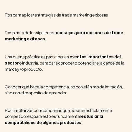
Tips para aplicar estrategias de trade marketing exitosas
Toma nota de los siguientes 
consejos para acciones de trade 
.
marketing exitosas
Una buena práctica es participar en 
eventos importantes del 
 o industria, para dar a conocer o potenciar el alcance de la 
sector
marca y/o producto.
Conocer qué hace la competencia, no con el ánimo de imitación, 
sino con el propósito de aprender.
Evaluar alianzas con compañías que no sean estrictamente 
competidores; para esto es fundamental 
estudiar la 
.
compatibilidad de algunos productos