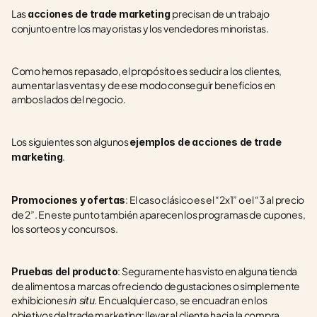
Las 
precisan de un trabajo 
acciones de trade marketing 
conjunto entre los mayoristas y los vendedores minoristas. 
Como hemos repasado, el propósito es seducir a los clientes, 
aumentar las ventas y de ese modo conseguir beneficios en 
ambos lados del negocio.
Los siguientes son algunos 
ejemplos de acciones de trade 
.
marketing
: El caso clásico es el “2x1” o el “3 al precio 
Promociones y ofertas
de 2”. En este punto también aparecen los programas de cupones, 
los sorteos y concursos.
: Seguramente has visto en alguna tienda 
Pruebas del producto
de alimentos a marcas ofreciendo degustaciones o simplemente 
exhibiciones 
. En cualquier caso, se encuadran en los 
in situ
objetivos del trade marketing: llevar al cliente hacia la compra.