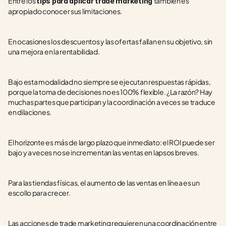
Entre los 
también es 
tips para aplicar trade marketing 
apropiado conocer sus limitaciones.
En ocasiones los descuentos y las ofertas fallan en su objetivo, sin 
una mejora en la rentabilidad.
Bajo esta modalidad no siempre se ejecutan respuestas rápidas, 
porque la toma de decisiones no es 100% flexible. ¿La razón? Hay 
muchas partes que participan y la coordinación a veces se traduce 
en dilaciones.
El horizonte es más de largo plazo que inmediato: el ROI puede ser 
bajo y a veces no se incrementan las ventas en lapsos breves.
Para las tiendas físicas, el aumento de las ventas en línea es un 
escollo para crecer.  
Las acciones de trade marketing requieren una coordinación entre 