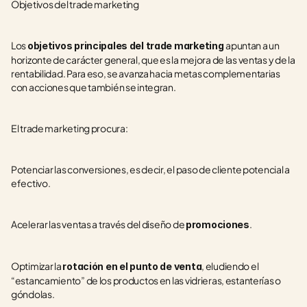
Objetivos del trade marketing
Los 
apuntan a un 
objetivos principales del trade marketing 
horizonte de carácter general, que es la mejora de las ventas y de la 
rentabilidad. Para eso, se avanza hacia metas complementarias 
con acciones que también se integran.
El trade marketing procura:
Potenciar las conversiones, es decir, el paso de cliente potencial a 
efectivo.
Acelerar las ventas a través del diseño de 
.
promociones
Optimizar la 
, eludiendo el 
rotación en el punto de venta
“estancamiento” de los productos en las vidrieras, estanterías o 
góndolas.