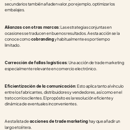
secundarios también añaden valor, por ejemplo, optimizar los 
embalajes.  
: Las estrategias conjuntas en 
Alianzas con otras marcas
ocasiones se traducen en buenos resultados. A esta acción se la 
conoce como 
 y habitualmente es por tiempo 
cobranding
limitado.
: Una acción de trade marketing 
Corrección de fallas logísticas
especialmente relevante en comercio electrónico.
: Esto aplica tanto al vínculo 
Eficientización de la comunicación
entre los fabricantes, distribuidores y vendedores, así como en el 
trato con los clientes. El propósito es la resolución eficiente y 
dinámica de eventuales inconvenientes.
A esta lista de 
hay que añadir un 
acciones de trade marketing 
largo etcétera.