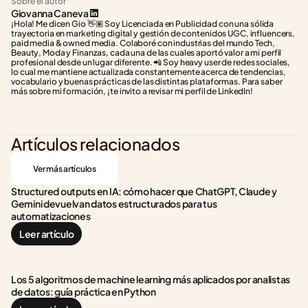
Sobre el autor
Giovanna Caneva
¡Hola! Me dicen Gio 👋🏽 Soy Licenciada en Publicidad con una sólida 
trayectoria en marketing digital y gestión de contenidos UGC, influencers, 
paid media & owned media. Colaboré con industrias del mundo Tech, 
Beauty, Moda y Finanzas, cada una de las cuales aportó valor a mi perfil 
profesional desde un lugar diferente. 📲 Soy heavy user de redes sociales, 
lo cual me mantiene actualizada constantemente acerca de tendencias, 
vocabulario y buenas prácticas de las distintas plataformas. Para saber 
más sobre mi formación, ¡te invito a revisar mi perfil de LinkedIn!
Artículos relacionados
Ver más artículos
Structured outputs en IA: cómo hacer que ChatGPT, Claude y 
Gemini devuelvan datos estructurados para tus 
automatizaciones
Leer artículo
Los 5 algoritmos de machine learning más aplicados por analistas 
de datos: guía práctica en Python