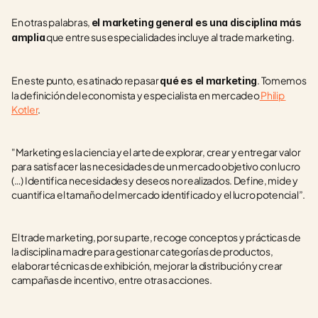
En otras palabras, 
el marketing general es una disciplina más 
 que entre sus especialidades incluye al trade marketing.
amplia
En este punto, es atinado repasar 
. Tomemos 
qué es el marketing
la definición del economista y especialista en mercadeo
 Philip 
Kotler
.  
"Marketing es la ciencia y el arte de explorar, crear y entregar valor 
para satisfacer las necesidades de un mercado objetivo con lucro 
(…) Identifica necesidades y deseos no realizados. Define, mide y 
cuantifica el tamaño del mercado identificado y el lucro potencial”.
El trade marketing, por su parte, recoge conceptos y prácticas de 
la disciplina madre para gestionar categorías de productos, 
elaborar técnicas de exhibición, mejorar la distribución y crear 
campañas de incentivo, entre otras acciones.