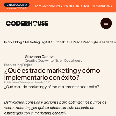
CYBER CODER 🚀
Aprovecha hasta 
70% OFF
 en CURSOS y CARRERAS
Hasta el 07/08 ⏰
Inicio
Blog
Marketing Digital
Tutorial: Guía Paso a Paso
¿Qué es trade 
Giovanna Caneva
Creative Copywriter Sr. en Coderhouse
Marketing Digital
¿Qué es trade marketing y cómo 
implementarlo con éxito?
Publicado el
7 de septiembre de 2022
¿Qué es trade marketing y cómo implementarlo con éxito?
Definiciones, consejos y acciones para optimizar los puntos de 
venta. Además, ¿en qué se diferencia este conjunto de 
estrategias con el marketing general?