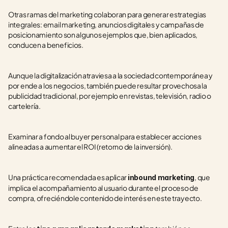
Otras ramas del marketing colaboran para generar estrategias 
integrales: email marketing, anuncios digitales y campañas de 
posicionamiento son algunos ejemplos que, bien aplicados, 
conducen a beneficios.  
Aunque la digitalización atraviesa a la sociedad contemporánea y 
por ende a los negocios, también puede resultar provechosa la 
publicidad tradicional, por ejemplo en revistas, televisión, radio o 
cartelería.
Examinar a fondo al buyer personal para establecer acciones 
alineadas a aumentar el ROI (retorno de la inversión).
Una práctica recomendada es aplicar 
, que 
inbound marketing
implica el acompañamiento al usuario durante el proceso de 
compra, ofreciéndole contenido de interés en este trayecto.