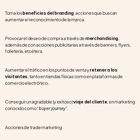
Toma los 
, acciones que buscan 
beneficios del branding
aumentar el reconocimiento de la marca.
Provocar el deseo de compra a través de 
, 
merchandising
además de con acciones publicitarias a través de banners, flyers, 
folletería, etcétera.
Aumentar el tráfico en los puntos de venta y 
retener a los 
, tanto en tiendas físicas como en plataformas de 
visitantes
comercio electrónico.
Conseguir un agradable (y exitoso) 
, en marketing 
viaje del cliente
conocido como “
”.
buyer journey
Acciones de trade marketing