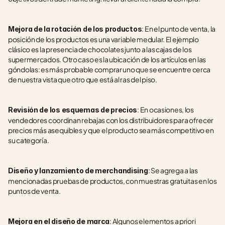
: En el punto de venta, la 
Mejora de la rotación de los productos
posición de los productos es una variable medular. El ejemplo 
clásico es la presencia de chocolates junto a las cajas de los 
supermercados. Otro caso es la ubicación de los artículos en las 
góndolas: es más probable comprar uno que se encuentre cerca 
de nuestra vista que otro que está al ras del piso.
: En ocasiones, los 
Revisión de los esquemas de precios
vendedores coordinan rebajas con los distribuidores para ofrecer 
precios más asequibles y que el producto sea más competitivo en 
su categoría.  
: Se agrega a las 
Diseño y lanzamiento de merchandising
mencionadas pruebas de productos, con muestras gratuitas en los 
puntos de venta.
: Algunos elementos a priori 
Mejora en el diseño de marca