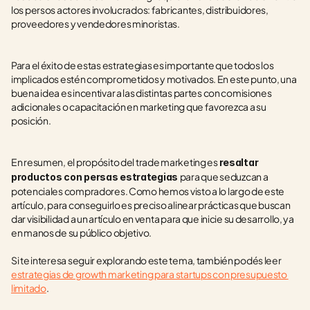
los persos actores involucrados: fabricantes, distribuidores, 
proveedores y vendedores minoristas.
Para el éxito de estas estrategias es importante que todos los 
implicados estén comprometidos y motivados. En este punto, una 
buena idea es incentivar a las distintas partes con comisiones 
adicionales o capacitación en marketing que favorezca a su 
posición.
En resumen, el propósito del trade marketing es 
resaltar 
para que seduzcan a 
productos con persas estrategias 
potenciales compradores. Como hemos visto a lo largo de este 
artículo, para conseguirlo es preciso alinear prácticas que buscan 
dar visibilidad a un artículo en venta para que inicie su desarrollo, ya 
en manos de su público objetivo.
Si te interesa seguir explorando este tema, también podés leer 
estrategias de growth marketing para startups con presupuesto 
limitado
.