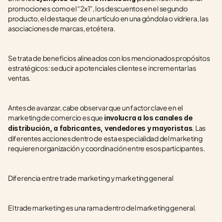
promociones como el “2x1”, los descuentos en el segundo 
producto, el destaque de un artículo en una góndola o vidriera, las 
asociaciones de marcas, etcétera.
Se trata de beneficios alineados con los mencionados propósitos 
estratégicos: seducir a potenciales clientes e incrementar las 
ventas.
Antes de avanzar, cabe observar que un factor clave en el 
marketing de comercio es que 
involucra a los canales de 
. Las 
distribución, a fabricantes, vendedores y mayoristas
diferentes acciones dentro de esta especialidad del marketing 
requieren organización y coordinación entre esos participantes.
Diferencia entre trade marketing y marketing general
El trade marketing es una rama dentro del marketing general.