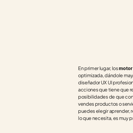
En primer lugar, los 
motor
optimizada, dándole mayor
diseñador UX UI profesiona
acciones que tiene que real
posibilidades de que conv
vendes productos o servic
puedes elegir aprender, r
lo que necesita, es muy pr