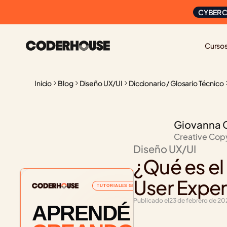
CYBER C
Curso
Inicio
Blog
Diseño UX/UI
Diccionario / Glosario Técnico
Giovanna 
Creative Cop
Diseño UX/UI
¿Qué es el
User Expe
TUTORIALES GRATUITOS
Publicado el
23 de febrero de 2
APRENDÉ