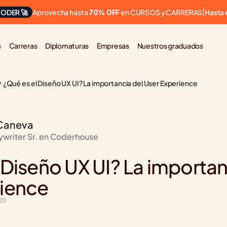
Aprovecha hasta 
 en CURSOS y CARRERAS
ODER 🚀
|
Hasta 
70% OFF
s
Carreras
Diplomaturas
Empresas
Nuestros graduados
¿Qué es el Diseño UX UI? La importancia del User Experience
Caneva
ywriter Sr. en Coderhouse
 Diseño UX UI? La importanc
rience
020