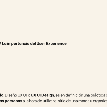
? La importancia del User Experience
, Diseño UX UI  o 
, es en definición una práctica 
io
UX UI Design
 a la hora de utilizar el sitio de una marca u organiz
las personas