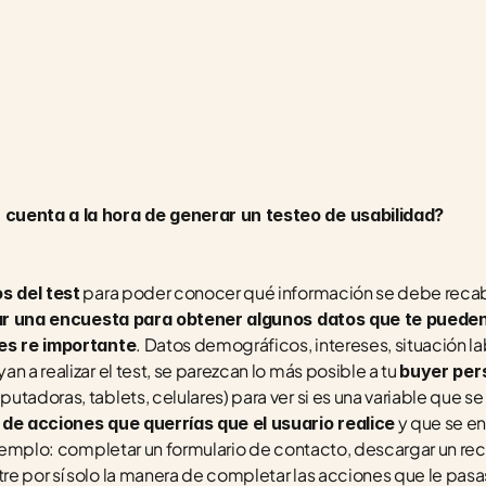
cuenta a la hora de generar un testeo de usabilidad?
 para poder conocer qué información se debe recab
s del test
ar una encuesta para obtener algunos datos que te pueden p
. Datos demográficos, intereses, situación la
 es re importante
n a realizar el test, se parezcan lo más posible a tu 
buyer per
putadoras, tablets, celulares) para ver si es una variable que se
 y que se e
 de acciones que querrías que el usuario realice
 ejemplo: completar un formulario de contacto, descargar un rec
re por sí solo la manera de completar las acciones que le pasas