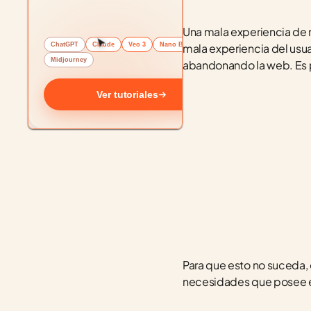
Una mala experiencia de n
ChatGPT
Claude
Veo 3
Nano Banana
mala experiencia del usua
Midjourney
abandonando la web. Es po
Ver tutoriales
Para que esto no suceda, e
necesidades que posee el