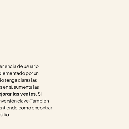
eriencia de usuario 
mplementado por un 
io tenga claras las 
 en sí, aumenta las 
. Si 
jorar las ventas
nversión clave (También 
o entiende como encontrar 
itio. 