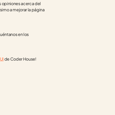
s opiniones acerca del 
simo a mejorar la página 
uéntanos en los 
UI
 de Coder House!