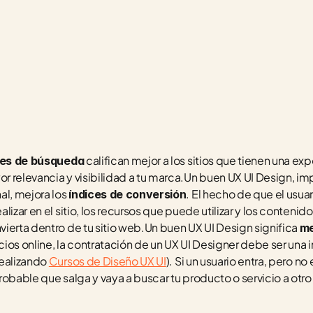
 califican mejor a los sitios que tienen una exp
es de búsqueda
 relevancia y visibilidad a tu marca.Un buen UX UI Design, i
l, mejora los 
. El hecho de que el usuar
índices de conversión
izar en el sitio, los recursos que puede utilizar y los contenidos
ierta dentro de tu sitio web.Un buen UX UI Design significa 
me
ios online, la contratación de un UX UI Designer debe ser una i
ealizando 
Cursos de Diseño UX UI
). Si un usuario entra, pero n
obable que salga y vaya a buscar tu producto o servicio a otro s