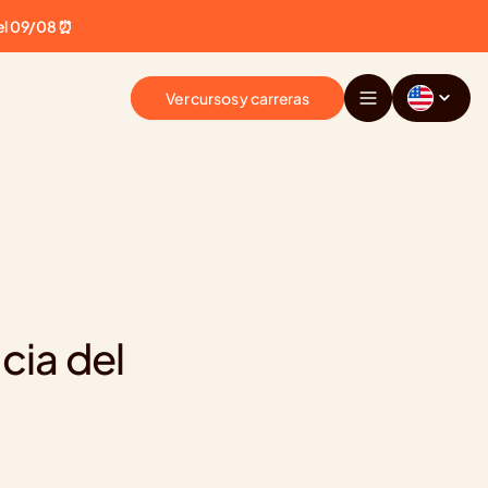
el 09/08 ⏰
Ver cursos y carreras
ia del 