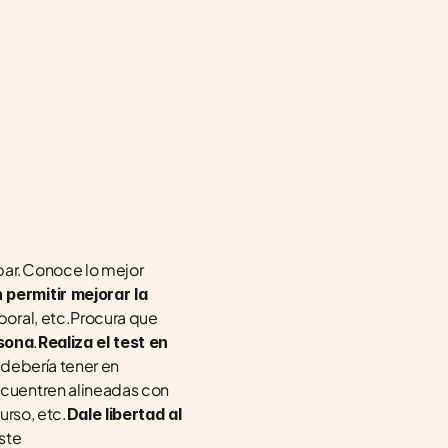
ar.Conoce lo mejor 
ermitir mejorar la 
boral, etc.Procura que 
.
sona
Realiza el test en 
 debería tener en 
ncuentren alineadas con 
urso, etc.
Dale libertad al 
te 