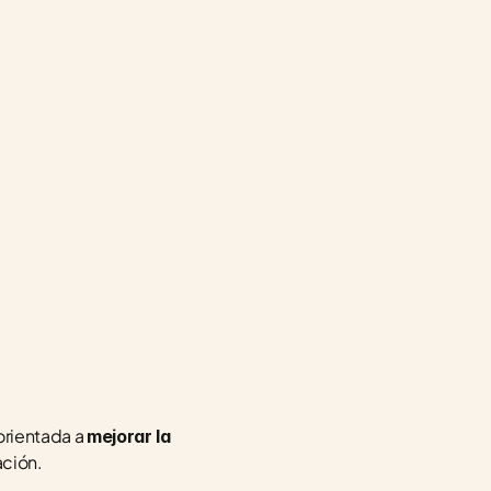
orientada a 
mejorar la 
ación.