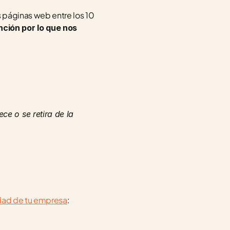
s páginas web entre los 10 
ción por lo que nos 
e o se retira de la 
idad de tu empresa
: