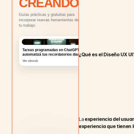
CREANDO
Guías prácticas y gratuitas para
incorporar nuevas herramientas de IA a
tu trabajo.
Tareas programadas en ChatGPT:
automatizá tus recordatorios diarios
Ver ebook
¿Qué es el Diseño UX UI
La 
experiencia del usuar
experiencia que tienen 