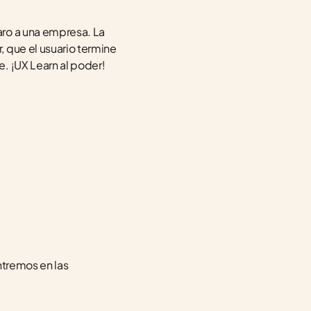
ro a una empresa. La 
 que el usuario termine 
. ¡UX Learn al poder!
tremos en las 