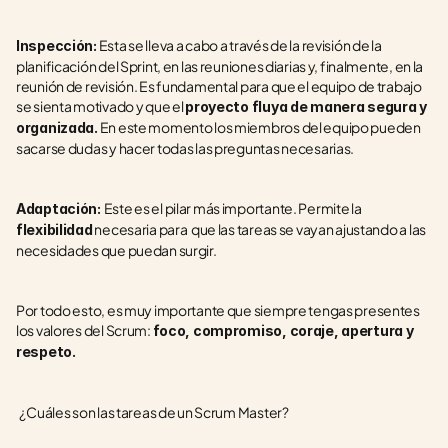
 Esta se lleva a cabo a través de la revisión de la 
Inspección:
planificación del Sprint, en las reuniones diarias y, finalmente, en la 
reunión de revisión. Es fundamental para que el equipo de trabajo 
se sienta motivado y que el 
proyecto fluya de manera segura y 
 En este momento los miembros del equipo pueden 
organizada.
sacarse dudas y hacer todas las preguntas necesarias.
Este es el pilar más importante. Permite la 
Adaptación: 
 necesaria para  que las tareas se vayan ajustando a las 
flexibilidad
necesidades que puedan surgir.
Por todo esto, es muy importante que siempre tengas presentes 
los valores del Scrum: 
foco, compromiso, coraje, apertura y 
respeto.
  ¿Cuáles son las tareas de un Scrum Master?