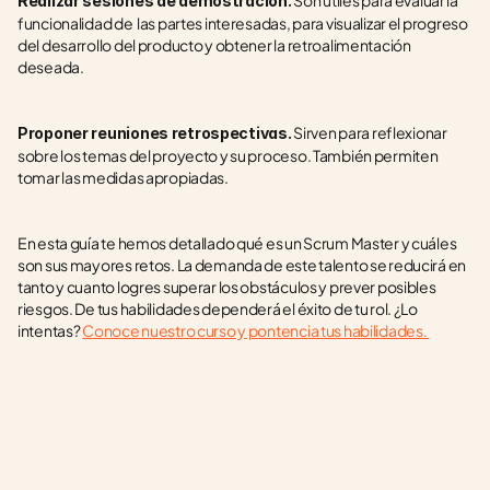
 Son útiles para evaluar la 
Realizar sesiones de demostración.
funcionalidad de  las partes interesadas, para visualizar el progreso 
del desarrollo del producto y obtener la retroalimentación 
deseada.
 Sirven para reflexionar 
Proponer reuniones retrospectivas.
sobre los temas del proyecto y su proceso. También permiten 
tomar las medidas apropiadas.
En esta guía te hemos detallado qué es un Scrum Master y cuáles 
son sus mayores retos. La demanda de este talento se reducirá en 
tanto y cuanto logres superar los obstáculos y prever posibles 
riesgos. De tus habilidades dependerá el éxito de tu rol. ¿Lo 
intentas? 
Conoce nuestro curso y pontencia tus habilidades. 