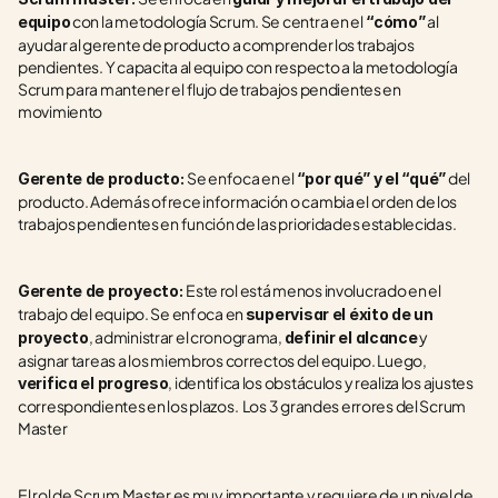
 con la metodología Scrum. Se centra en el
 al 
equipo
 “cómo”
ayudar al gerente de producto a comprender los trabajos 
pendientes. Y capacita al equipo con respecto a la metodología 
Scrum para mantener el flujo de trabajos pendientes en 
movimiento
Se enfoca en el 
 del 
Gerente de producto: 
“por qué” y el “qué”
producto. Además ofrece información o cambia el orden de los 
trabajos pendientes en función de las prioridades establecidas.
Este rol está menos involucrado en el 
Gerente de proyecto: 
trabajo del equipo. Se enfoca en 
supervisar el éxito de un 
, administrar el cronograma, 
 y 
proyecto
definir el alcance
asignar tareas a los miembros correctos del equipo. Luego, 
, identifica los obstáculos y realiza los ajustes 
verifica el progreso
correspondientes en los plazos.  Los 3 grandes errores del Scrum 
Master
El rol de Scrum Master es muy importante y requiere de un nivel de 