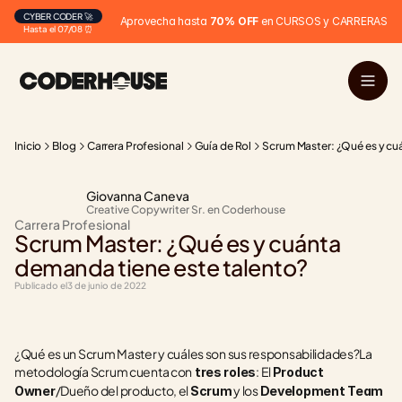
CYBER CODER 🚀
Aprovecha hasta 
70% OFF
 en CURSOS y CARRERAS
Hasta el 07/08 ⏰
Inicio
Blog
Carrera Profesional
Guía de Rol
Scrum Master: ¿Qué es y cu
Giovanna Caneva
Creative Copywriter Sr. en Coderhouse
Carrera Profesional
Scrum Master: ¿Qué es y cuánta 
demanda tiene este talento?
Publicado el
3 de junio de 2022
¿Qué es un Scrum Master y cuáles son sus responsabilidades?La 
metodología Scrum cuenta con
: El 
 tres roles
Product 
/Dueño del producto, el 
 y los 
Owner
Scrum
Development Team 