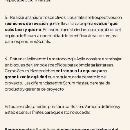
5.    Realizar análisis retrospectivos:
Los análisis retrospectivos son 
 que se llevan a cabo para 
reuniones de revisión
evaluar qué 
. Estas reuniones brindan a los miembros del 
salió bien y qué no
equipo de Scrum la oportunidad de identificar áreas de mejora 
para los próximos Sprints.
6.    Entrenar ágilmente:
La metodología Agile consiste en trabajar 
en bloques de tiempo específicos para completar las tareas. 
Como Scrum Master debes 
entrenar a tu equipo para 
que requiere cada desarrollo de 
garantizar la agilidad 
proyecto.
 Las diferencias entre Scrum Master, gerente de 
producto y gerente de proyecto
Estos tres roles pueden prestar a confusión. Vamos a definirlos y 
establecer sus límites para que esto no suceda:
Se enfoca en 
Scrum master: 
guiar y mejorar el trabajo del 