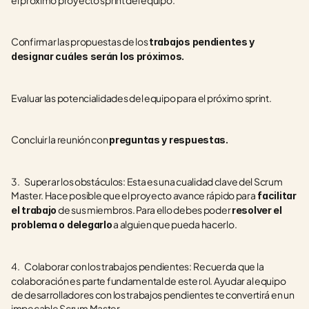
el próximo proyecto sprint del equipo.
Confirmar las propuestas de los 
trabajos pendientes y 
designar cuáles serán los próximos.
Evaluar las potencialidades del equipo para el próximo sprint.
Concluir la reunión con 
preguntas y respuestas.
3.    Superar los obstáculos: Esta es una cualidad clave del Scrum 
Master. Hace posible que el proyecto avance rápido para
 facilitar 
 de sus miembros. Para ello debes poder 
el trabajo
resolver el 
 a alguien que pueda hacerlo.
problema o delegarlo
4.    Colaborar con los trabajos pendientes:
Recuerda que la 
colaboración es parte fundamental de este rol. Ayudar al equipo 
de desarrolladores con los trabajos pendientes te convertirá en un 
impecable Scrum Master.