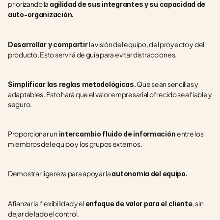
priorizando la 
agilidad de sus integrantes y su capacidad de 
auto-organización.
la visión del equipo, del proyecto y del 
Desarrollar y compartir 
producto. Esto servirá de guía para evitar distracciones.
 Que sean sencillas y 
Simplificar las reglas metodológicas.
adaptables. Esto hará que el valor empresarial ofrecido sea fiable y 
seguro.
Proporcionar un
entre los 
 intercambio fluido de información 
miembros del equipo y los grupos externos.
Demostrar ligereza para apoyar la 
autonomía del equipo.
Afianzar la flexibilidad y el 
, sin 
enfoque de valor para el cliente
dejar de lado el control.