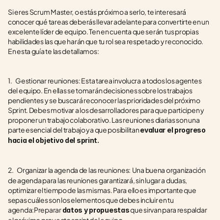
Si eres Scrum Master, o estás próximo a serlo, te interesará 
conocer qué tareas deberás llevar adelante para convertirte en un 
excelente líder de equipo. Ten en cuenta que serán  tus propias 
habilidades las que harán que tu rol sea respetado y reconocido. 
En esta guía te las detallamos: 
1.    Gestionar reuniones: Esta tarea involucra a todos los agentes 
del equipo. En ellas se tomarán decisiones sobre los trabajos 
pendientes y se buscará reconocer las prioridades del próximo 
Sprint. Debes motivar a los desarrolladores para que participen y 
proponer un trabajo colaborativo. Las reuniones diarias son una 
parte esencial del trabajo ya que posibilitan 
evaluar el progreso 
hacia el objetivo del sprint.
2.    Organizar la agenda de las reuniones:
Una buena organización 
de agenda para las reuniones garantizará, sin lugar a dudas, 
optimizar el tiempo de las mismas. Para ello es importante que 
sepas cuáles son los elementos que debes incluir en tu 
agenda:Preparar 
 que sirvan para respaldar 
datos y propuestas