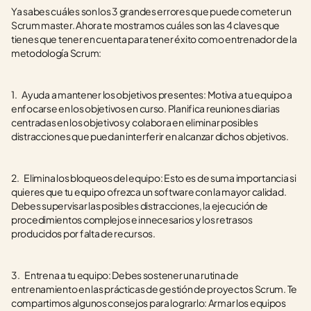
Ya sabes cuáles son los 3 grandes errores que puede cometer un 
Scrum master. Ahora te mostramos cuáles son las 4 claves que 
tienes que tener en cuenta para tener éxito como entrenador de la 
metodología Scrum:
1.    Ayuda a mantener los objetivos presentes: Motiva a tu equipo a 
enfocarse en los objetivos en curso. Planifica reuniones diarias 
centradas en los objetivos y colabora en eliminar posibles 
distracciones que puedan interferir en alcanzar dichos objetivos. 
2.    Elimina los bloqueos del equipo: Esto es de suma importancia si 
quieres que tu equipo ofrezca un software con la mayor calidad. 
Debes supervisar las posibles distracciones, la ejecución de 
procedimientos complejos e innecesarios y los retrasos 
producidos por falta de recursos. 
3.    Entrena a tu equipo: Debes sostener una rutina de 
entrenamiento en las prácticas de gestión de proyectos Scrum. Te 
compartimos algunos consejos para lograrlo: Armar los equipos 