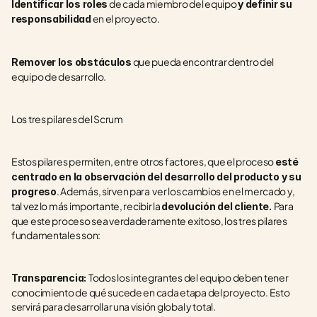
 de cada miembro del equipo 
Identificar los roles
y definir su 
 en el proyecto.
responsabilidad
 que pueda encontrar dentro del 
Remover los obstáculos
equipo de desarrollo.
Los tres pilares del Scrum
Estos pilares permiten, entre otros factores, que el proceso 
esté 
centrado en la observación del desarrollo del producto y su 
. Además, sirven para  ver los cambios en el mercado y, 
progreso
tal vez lo más importante, recibir la 
Para 
devolución del cliente. 
que este proceso sea verdaderamente exitoso, los tres pilares 
fundamentales son: 
Todos los integrantes del equipo deben tener 
Transparencia: 
conocimiento de qué sucede en cada etapa del proyecto. Esto 
servirá para desarrollar una visión global y total.