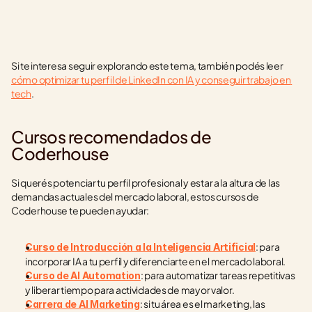
Si te interesa seguir explorando este tema, también podés leer 
cómo optimizar tu perfil de LinkedIn con IA y conseguir trabajo en 
tech
.
Cursos recomendados de 
Coderhouse
Si querés potenciar tu perfil profesional y estar a la altura de las 
demandas actuales del mercado laboral, estos cursos de 
Coderhouse te pueden ayudar:
: para 
Curso de Introducción a la Inteligencia Artificial
incorporar IA a tu perfil y diferenciarte en el mercado laboral.
: para automatizar tareas repetitivas 
Curso de AI Automation
y liberar tiempo para actividades de mayor valor.
: si tu área es el marketing, las 
Carrera de AI Marketing