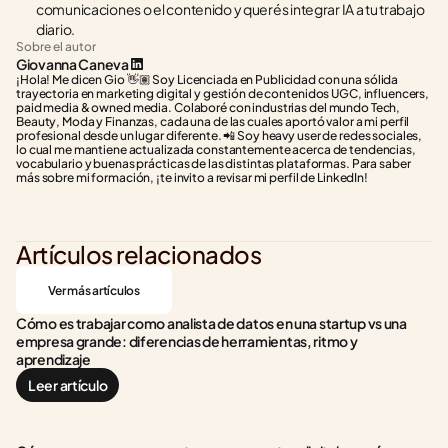
comunicaciones o el contenido y querés integrar IA a tu trabajo 
diario.
Sobre el autor
Giovanna Caneva
¡Hola! Me dicen Gio 👋🏽 Soy Licenciada en Publicidad con una sólida 
trayectoria en marketing digital y gestión de contenidos UGC, influencers, 
paid media & owned media. Colaboré con industrias del mundo Tech, 
Beauty, Moda y Finanzas, cada una de las cuales aportó valor a mi perfil 
profesional desde un lugar diferente. 📲 Soy heavy user de redes sociales, 
lo cual me mantiene actualizada constantemente acerca de tendencias, 
vocabulario y buenas prácticas de las distintas plataformas. Para saber 
más sobre mi formación, ¡te invito a revisar mi perfil de LinkedIn!
Artículos relacionados
Ver más artículos
Cómo es trabajar como analista de datos en una startup vs una 
empresa grande: diferencias de herramientas, ritmo y 
aprendizaje
Leer artículo