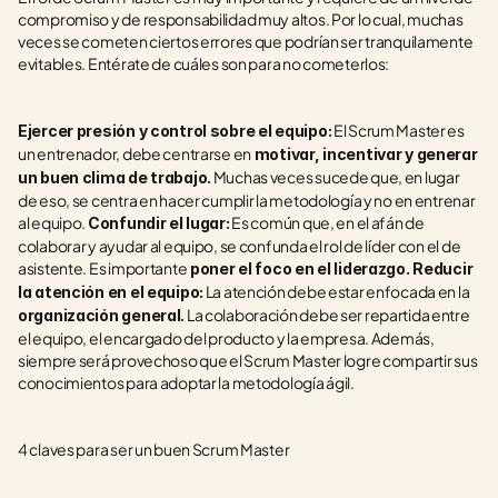
compromiso y de responsabilidad muy altos. Por lo cual, muchas 
veces se cometen ciertos errores que podrían ser tranquilamente 
evitables. Entérate de cuáles son para no cometerlos: 
 El Scrum Master es 
Ejercer presión y control sobre el equipo:
un entrenador, debe centrarse en
 motivar, incentivar y generar 
 Muchas veces sucede que, en lugar 
un buen clima de trabajo.
de eso, se centra en hacer cumplir la metodología y no en entrenar 
al equipo. 
 Es común que, en el afán de 
Confundir el lugar:
colaborar y ayudar al equipo, se confunda el rol de líder con el de 
asistente. Es importante
 poner el foco en el liderazgo. Reducir 
 La atención debe estar enfocada en la 
la atención en el equipo:
 La colaboración debe ser repartida entre 
organización general.
el equipo, el encargado del producto y la empresa. Además, 
siempre será provechoso que el Scrum Master logre compartir sus 
conocimientos para adoptar la metodología ágil.
4 claves para ser un buen Scrum Master