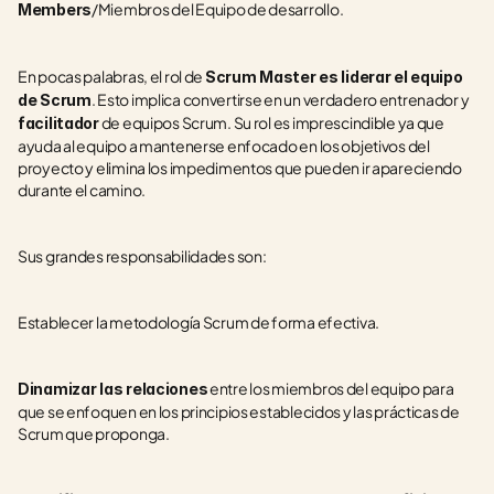
/Miembros del Equipo de desarrollo.
Members
En pocas palabras, el rol de 
Scrum Master es liderar el equipo 
. Esto implica convertirse en un verdadero entrenador y 
de Scrum
 de equipos Scrum. Su rol es imprescindible ya que 
facilitador
ayuda al equipo a mantenerse enfocado en los objetivos del 
proyecto y elimina los impedimentos que pueden ir apareciendo 
durante el camino.
Sus grandes responsabilidades son:
Establecer la metodología Scrum de forma efectiva.
 entre los miembros del equipo para 
Dinamizar las relaciones
que se enfoquen en los principios establecidos y las prácticas de 
Scrum que proponga.