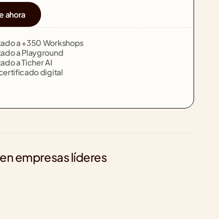
e ahora
itado a +350 Workshops
tado a Playground
ado a Ticher AI
ertificado digital 
 en empresas líderes
70
+740
+130