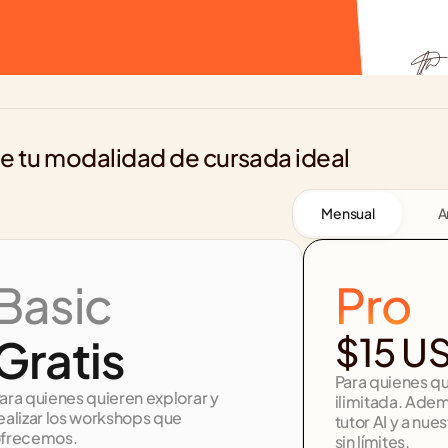
ge tu modalidad de cursada ideal
Mensual
A
Basic
Pro
$15 U
Gratis
Para quienes q
ara quienes quieren explorar y 
ilimitada. Adem
ealizar los workshops que 
tutor AI y a nu
frecemos.
sin límites.