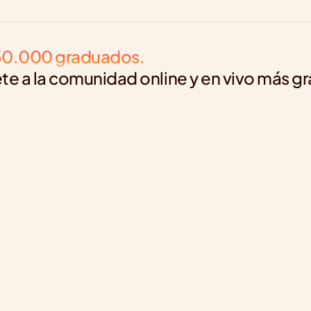
0.000 graduados. 
te a la comunidad online y en vivo más g
Eduardo Enrique Niño Fois
Curso de Tableau
Este recorrido me dotó de 
"M
herramientas altamente 
bá
efectivas para elevar mi 
gra
desempeño laboral, 
con
permitiéndome transformar 
un
información en decisiones 
en
fundamentadas.
ja