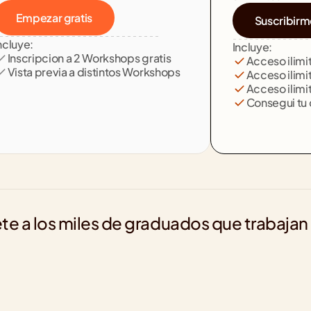
Empezar gratis
Suscribirm
ncluye:
Incluye:
Inscripcion a 2 Workshops gratis
Acceso ilim
Vista previa a distintos Workshops
Acceso ilimi
Acceso ilimit
Consegui tu c
te a los miles de graduados que trabajan
+1820
+640
+2