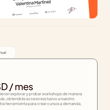
Valentina Martinez
01 de junio, 2026
nual
SD
 / mes
uieren explorar y probar workshops de manera 
ás, obtendrás acceso exclusivo a nuestro 
estra herramienta para crear cursos a demanda, 