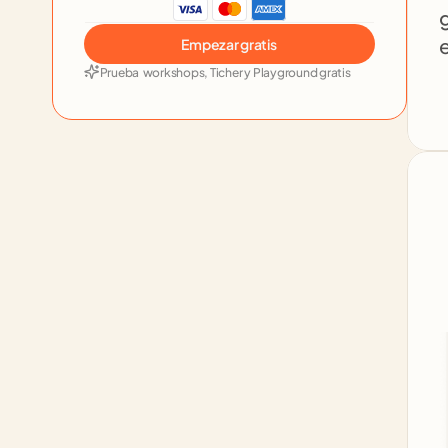
g
e
Empezar gratis
Prueba  workshops, Ticher y Playground gratis