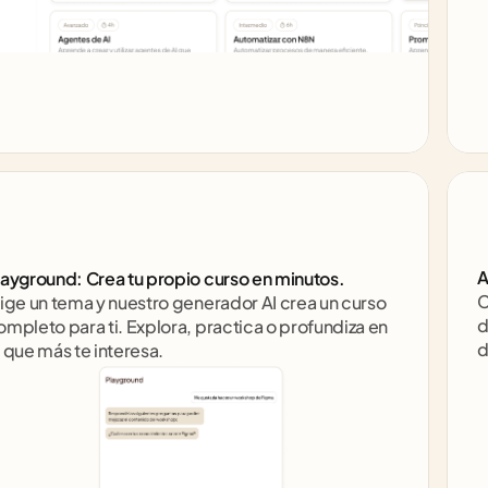
A
layground: Crea tu propio curso en minutos.
C
lige un tema y nuestro generador AI crea un curso 
d
ompleto para ti. Explora, practica o profundiza en 
d
o que más te interesa.