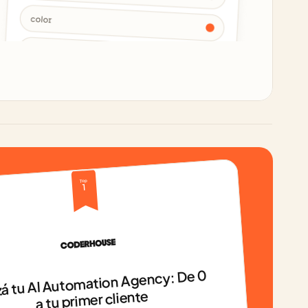
Top 
1
á tu AI Automation Agency: De 0 
a tu primer cliente