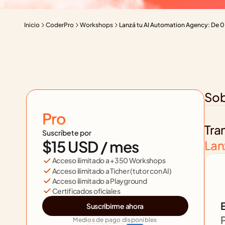
Inicio
CoderPro
Workshops
Lanzá tu AI Automation Agency: De 0 a
Sob
Pro
Tra
Suscríbete por
$15 USD
 / mes
Lan
Acceso ilimitado a +350 Workshops
Acceso ilimitado a Ticher (tutor con AI)
Acceso ilimitado a Playground
Certificados oficiales
E
Suscribirme ahora
P
Medios de pago disponibles