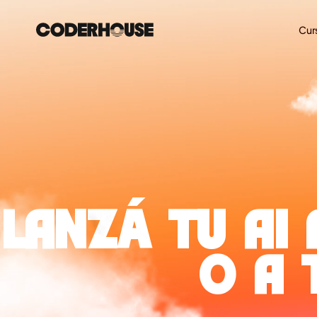
Cur
LANZÁ TU AI
0 A 