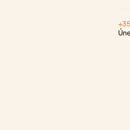
+35
Úne