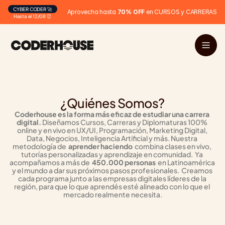
CYBER CODER 🚀
Aprovecha hasta 
70% OFF
 en CURSOS y CARRERAS
Hasta el 12/08 ⏰
¿Quiénes Somos?
Coderhouse es la forma más eficaz de estudiar una carrera 
digital.
 Diseñamos Cursos, Carreras y Diplomaturas 100% 
online y en vivo en UX/UI, Programación, Marketing Digital, 
Data, Negocios, Inteligencia Artificial y más. Nuestra 
metodología de  
aprender haciendo
  combina clases en vivo, 
tutorías personalizadas y aprendizaje en comunidad.  Ya 
acompañamos a más de  
450.000 personas
  en Latinoamérica 
y el mundo a dar sus próximos pasos profesionales.  Creamos 
cada programa junto a las empresas digitales líderes de la 
región, para que lo que aprendés esté alineado con lo que el 
mercado realmente necesita.