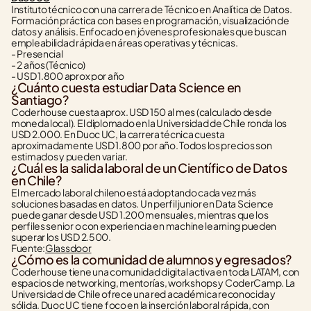
Instituto técnico con una carrera de Técnico en Analítica de Datos. 
Formación práctica con bases en programación, visualización de 
datos y análisis. Enfocado en jóvenes profesionales que buscan 
empleabilidad rápida en áreas operativas y técnicas.
- Presencial
- 2 años (Técnico)
- USD 1.800 aprox por año
¿Cuánto cuesta estudiar Data Science en 
Santiago?
Coderhouse cuesta aprox. USD 150 al mes (calculado desde 
moneda local). El diplomado en la Universidad de Chile ronda los 
USD 2.000. En Duoc UC, la carrera técnica cuesta 
aproximadamente USD 1.800 por año. Todos los precios son 
estimados y pueden variar.
¿Cuál es la salida laboral de un Científico de Datos 
en Chile?
El mercado laboral chileno está adoptando cada vez más 
soluciones basadas en datos. Un perfil junior en Data Science 
puede ganar desde USD 1.200 mensuales, mientras que los 
perfiles senior o con experiencia en machine learning pueden 
superar los USD 2.500.
Fuente:
Glassdoor
¿Cómo es la comunidad de alumnos y egresados?
Coderhouse tiene una comunidad digital activa en toda LATAM, con 
espacios de networking, mentorías, workshops y CoderCamp. La 
Universidad de Chile ofrece una red académica reconocida y 
sólida. Duoc UC tiene foco en la inserción laboral rápida, con 