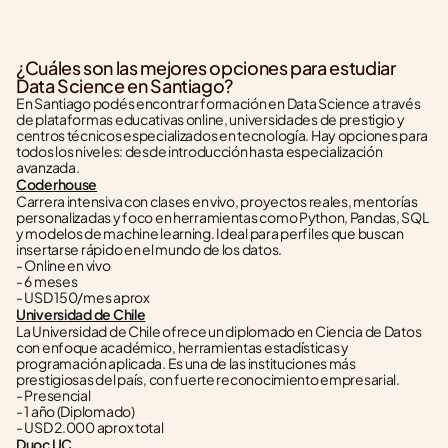
¿Cuáles son las mejores opciones para estudiar 
Data Science en Santiago?
En Santiago podés encontrar formación en Data Science a través 
de plataformas educativas online, universidades de prestigio y 
centros técnicos especializados en tecnología. Hay opciones para 
todos los niveles: desde introducción hasta especialización 
avanzada.
Coderhouse
Carrera intensiva con clases en vivo, proyectos reales, mentorías 
personalizadas y foco en herramientas como Python, Pandas, SQL 
y modelos de machine learning. Ideal para perfiles que buscan 
insertarse rápido en el mundo de los datos.
- Online en vivo
- 6 meses
- USD 150/mes aprox
Universidad de Chile
La Universidad de Chile ofrece un diplomado en Ciencia de Datos 
con enfoque académico, herramientas estadísticas y 
programación aplicada. Es una de las instituciones más 
prestigiosas del país, con fuerte reconocimiento empresarial.
- Presencial
- 1 año (Diplomado)
- USD 2.000 aprox total
Duoc UC