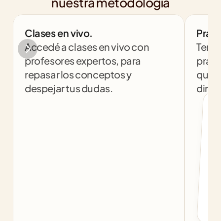
nuestra metodología
Clases en vivo.
Práct
Accedé a clases en vivo con 
Tendr
profesores expertos, para 
práct
repasar los conceptos y 
que t
despejar tus dudas.
dinám
col
c
f
b