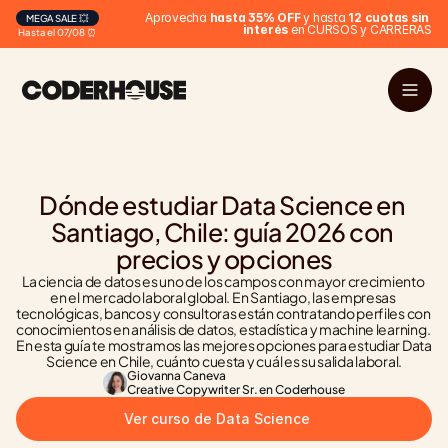
 Aprovecha 
hasta 35% OFF
 y hasta 
12 cuotas sin 
MEGA SALE 💥
interés
 en CURSOS y CARRERAS
Hasta el 07/08 ⏰
Dónde estudiar Data Science en 
Santiago, Chile: guía 2026 con 
precios y opciones
La ciencia de datos es uno de los campos con mayor crecimiento 
en el mercado laboral global. En Santiago, las empresas 
tecnológicas, bancos y consultoras están contratando perfiles con 
conocimientos en análisis de datos, estadística y machine learning. 
En esta guía te mostramos las mejores opciones para estudiar Data 
Science en Chile, cuánto cuesta y cuál es su salida laboral.
Giovanna Caneva
Creative Copywriter Sr. en Coderhouse
Ver curso de Data Science