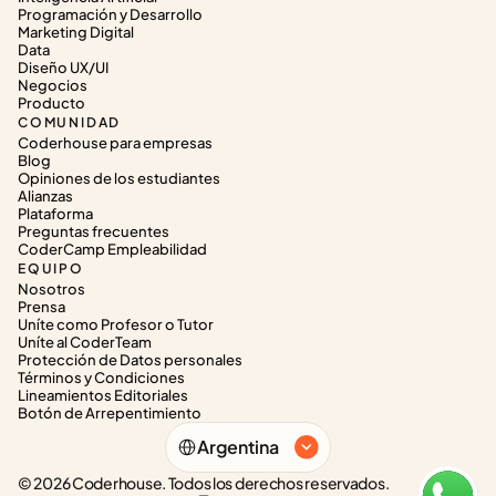
Programación y Desarrollo
Marketing Digital
Data
Diseño UX/UI
Negocios
Producto
COMUNIDAD
Coderhouse para empresas
Blog
Opiniones de los estudiantes
Alianzas
Plataforma
Preguntas frecuentes
CoderCamp Empleabilidad
EQUIPO
Nosotros
Prensa
Uníte como Profesor o Tutor
Uníte al CoderTeam
Protección de Datos personales
Términos y Condiciones
Lineamientos Editoriales
Botón de Arrepentimiento
Select Language
Argentina
© 2026 Coderhouse. Todos los derechos reservados.