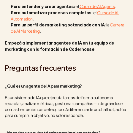
 el 
Curso de AI Agents
.
Para entender y crear agentes:
 el 
Curso de AI 
Para automatizar procesos completos:
Automation
.
 la 
Carrera 
Para un perfil de marketing potenciado con IA:
de AI Marketing
.
Empezá a implementar agentes de IA en tu equipo de 
marketing con la formación de Coderhouse.
Preguntas frecuentes
¿Qué es un agente de IA para marketing?
Es un sistema de IA que ejecuta tareas de forma autónoma —
redactar, analizar métricas, gestionar campañas— integrándose 
con las herramientas del equipo. A diferencia de un chatbot, actúa 
para cumplir un objetivo, no solo responde.
¿Necesito un equipo técnico para implementarlos?