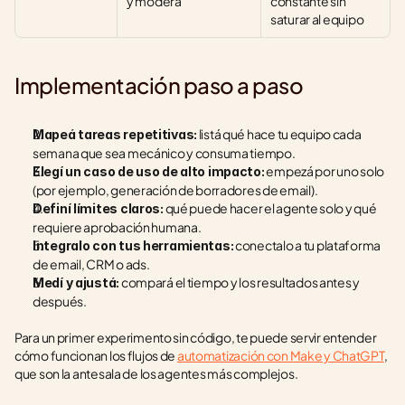
y modera
constante sin 
saturar al equipo
Implementación paso a paso
 listá qué hace tu equipo cada 
Mapeá tareas repetitivas:
semana que sea mecánico y consuma tiempo.
 empezá por uno solo 
Elegí un caso de uso de alto impacto:
(por ejemplo, generación de borradores de email).
 qué puede hacer el agente solo y qué 
Definí límites claros:
requiere aprobación humana.
 conectalo a tu plataforma 
Integralo con tus herramientas:
de email, CRM o ads.
 compará el tiempo y los resultados antes y 
Medí y ajustá:
después.
Para un primer experimento sin código, te puede servir entender 
cómo funcionan los flujos de 
automatización con Make y ChatGPT
, 
que son la antesala de los agentes más complejos.