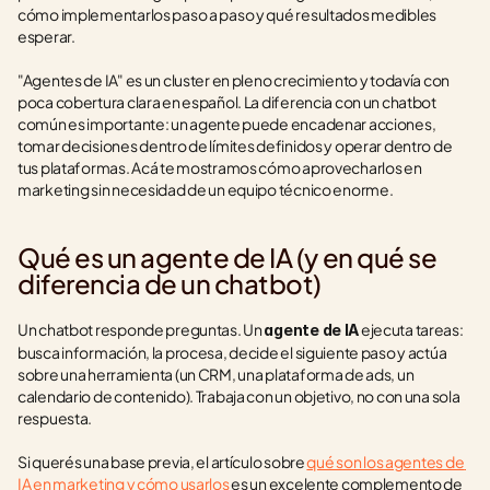
cómo implementarlos paso a paso y qué resultados medibles 
esperar.
"Agentes de IA" es un cluster en pleno crecimiento y todavía con 
poca cobertura clara en español. La diferencia con un chatbot 
común es importante: un agente puede encadenar acciones, 
tomar decisiones dentro de límites definidos y operar dentro de 
tus plataformas. Acá te mostramos cómo aprovecharlos en 
marketing sin necesidad de un equipo técnico enorme.
Qué es un agente de IA (y en qué se 
diferencia de un chatbot)
Un chatbot responde preguntas. Un 
 ejecuta tareas: 
agente de IA
busca información, la procesa, decide el siguiente paso y actúa 
sobre una herramienta (un CRM, una plataforma de ads, un 
calendario de contenido). Trabaja con un objetivo, no con una sola 
respuesta.
Si querés una base previa, el artículo sobre 
qué son los agentes de 
IA en marketing y cómo usarlos
 es un excelente complemento de 