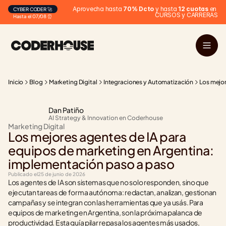
Aprovecha hasta 
70% Dcto
 y hasta 
12 cuotas
 en 
CYBER CODER 🚀
CURSOS y CARRERAS
Hasta el 07/08 ⏰
Inicio
Blog
Marketing Digital
Integraciones y Automatización
Los mejor
Dan Patiño
AI Strategy & Innovation en Coderhouse
Marketing Digital
Los mejores agentes de IA para 
equipos de marketing en Argentina: 
implementación paso a paso
Publicado el
25 de junio de 2026
Los agentes de IA son sistemas que no solo responden, sino que 
ejecutan tareas de forma autónoma: redactan, analizan, gestionan 
campañas y se integran con las herramientas que ya usás. Para 
equipos de marketing en Argentina, son la próxima palanca de 
productividad. Esta guía pilar repasa los agentes más usados, 