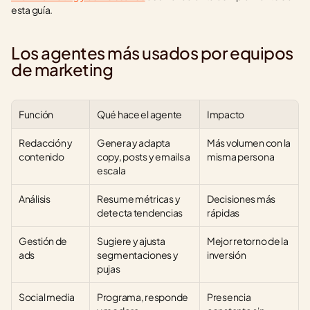
esta guía.
Los agentes más usados por equipos 
de marketing
Función
Qué hace el agente
Impacto
Redacción y 
Genera y adapta 
Más volumen con la 
contenido
copy, posts y emails a 
misma persona
escala
Análisis
Resume métricas y 
Decisiones más 
detecta tendencias
rápidas
Gestión de 
Sugiere y ajusta 
Mejor retorno de la 
ads
segmentaciones y 
inversión
pujas
Social media
Programa, responde 
Presencia 