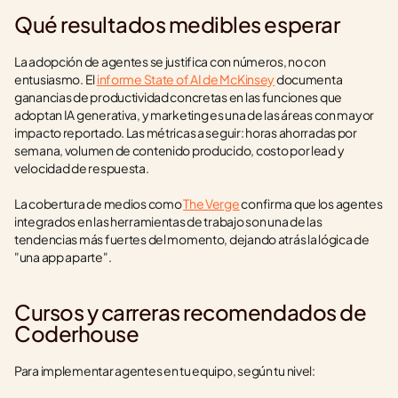
Qué resultados medibles esperar
La adopción de agentes se justifica con números, no con 
entusiasmo. El 
informe State of AI de McKinsey
 documenta 
ganancias de productividad concretas en las funciones que 
adoptan IA generativa, y marketing es una de las áreas con mayor 
impacto reportado. Las métricas a seguir: horas ahorradas por 
semana, volumen de contenido producido, costo por lead y 
velocidad de respuesta.
La cobertura de medios como 
The Verge
 confirma que los agentes 
integrados en las herramientas de trabajo son una de las 
tendencias más fuertes del momento, dejando atrás la lógica de 
"una app aparte".
Cursos y carreras recomendados de 
Coderhouse
Para implementar agentes en tu equipo, según tu nivel: