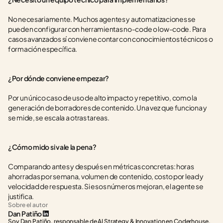
No necesariamente. Muchos agentes y automatizaciones se 
pueden configurar con herramientas no-code o low-code. Para 
casos avanzados sí conviene contar con conocimientos técnicos o 
formación específica.
¿Por dónde conviene empezar?
Por un único caso de uso de alto impacto y repetitivo, como la 
generación de borradores de contenido. Una vez que funciona y 
se mide, se escala a otras tareas.
¿Cómo mido si vale la pena?
Comparando antes y después en métricas concretas: horas 
ahorradas por semana, volumen de contenido, costo por lead y 
velocidad de respuesta. Si esos números mejoran, el agente se 
justifica.
Sobre el autor
Dan Patiño
Soy Dan Patiño, responsable de AI Strategy & Innovation en Coderhouse. 