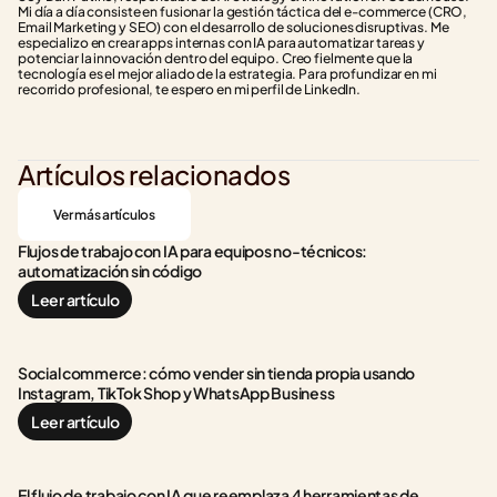
Mi día a día consiste en fusionar la gestión táctica del e-commerce (CRO, 
Email Marketing y SEO) con el desarrollo de soluciones disruptivas. Me 
especializo en crear apps internas con IA para automatizar tareas y 
potenciar la innovación dentro del equipo. Creo fielmente que la 
tecnología es el mejor aliado de la estrategia. Para profundizar en mi 
recorrido profesional, te espero en mi perfil de LinkedIn.
Artículos relacionados
Ver más artículos
Flujos de trabajo con IA para equipos no-técnicos: 
automatización sin código
Leer artículo
Social commerce: cómo vender sin tienda propia usando 
Instagram, TikTok Shop y WhatsApp Business
Leer artículo
El flujo de trabajo con IA que reemplaza 4 herramientas de 