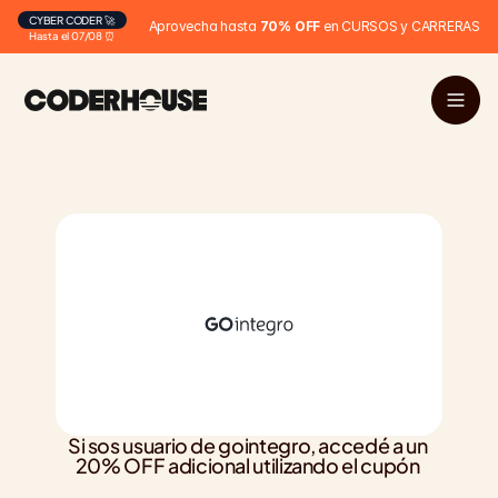
CYBER CODER 🚀
Aprovecha hasta 
70% OFF
 en CURSOS y CARRERAS
Hasta el 07/08 ⏰
Si sos usuario de gointegro, accedé a un 
20% OFF adicional utilizando el cupón 