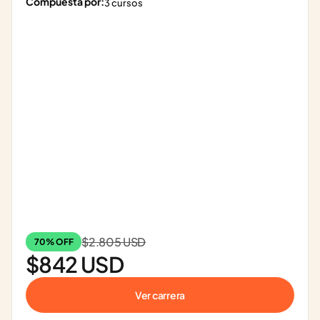
Compuesta por:
3 cursos
$2.805 USD
70% OFF
$842 USD
Ver carrera