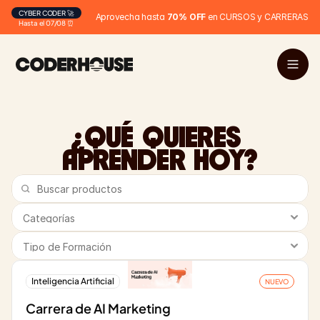
CYBER CODER 🚀
Aprovecha hasta 
70% OFF
 en CURSOS y CARRERAS
Hasta el 07/08 ⏰
¿QUÉ QUIERES 
APRENDER HOY?
Inteligencia Artificial
NUEVO
Carrera de AI Marketing