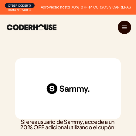
CYBER CODER 🚀
Aprovecha hasta 
70% OFF
 en CURSOS y CARRERAS
Hasta el 07/08 ⏰
Si eres usuario de Sammy, accede a un 
20% OFF adicional utilizando el cupón: