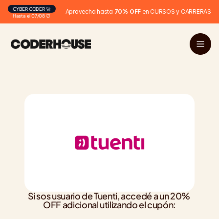
CYBER CODER 🚀
Aprovecha hasta 
70% OFF
 en CURSOS y CARRERAS
Hasta el 07/08 ⏰
Si sos usuario de Tuenti, accedé a un 20% 
OFF adicional utilizando el cupón: