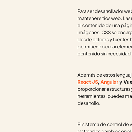
Para ser desarrollador we
mantener sitios web. Las
el contenido de una pági
imágenes. CSS se encarga d
desde colores y fuentes ha
permitiendo crear elemen
contenido sin necesidad 
Además de estos lenguaje
React JS
, 
Angular
 y Vue
proporcionar estructuras 
herramientas, puedes manej
desarrollo.
El sistema de control de v
rastrear los cambios en e