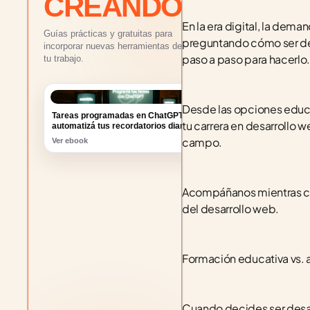
CREANDO
En la era digital, la dem
Guías prácticas y gratuitas para
preguntando cómo ser desa
incorporar nuevas herramientas de IA a
paso a paso para hacerlo.
tu trabajo.
Desde las opciones educa
Tareas programadas en ChatGPT:
automatizá tus recordatorios diarios
tu carrera en desarrollo 
Ver ebook
campo. 
Acompáñanos mientras cono
del desarrollo web.
Formación educativa vs.
Cuando decides ser desar