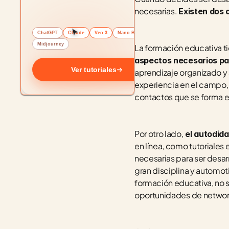
necesarias. 
Existen dos 
ChatGPT
Claude
Veo 3
Nano Banana
Midjourney
La formación educativa t
aspectos necesarios par
Ver tutoriales
aprendizaje organizado y 
experiencia en el campo, 
contactos que se forma en
Por otro lado,
 el autodid
en línea, como tutoriales e
necesarias para ser desarr
gran disciplina y automot
formación educativa, no 
oportunidades de networ