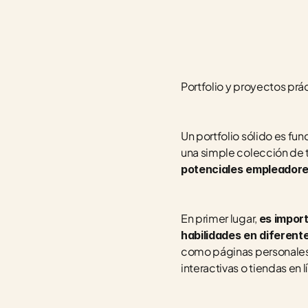
Portfolio y proyectos prá
Un portfolio sólido es fu
una simple colección de 
potenciales empleadores
En primer lugar, 
es impor
habilidades en diferent
como páginas personales 
interactivas o tiendas en l