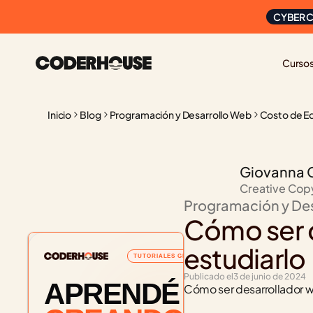
CYBER C
Curso
Inicio
Blog
Programación y Desarrollo Web
Costo de E
Giovanna 
Creative Cop
Programación y De
Cómo ser d
estudiarlo
TUTORIALES GRATUITOS
Publicado el
3 de junio de 2024
APRENDÉ
Cómo ser desarrollador w