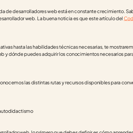
anda de desarrolladores web está en constante crecimiento. Sa
rrollador web. La buena noticia es que este artículo del 
Cod
 
tivas hasta las habilidades técnicas necesarias, te mostrarem
web y dónde puedes adquirir los conocimientos necesarios para
cemos las distintas rutas y recursos disponibles para convert
 autodidactismo
rollador web, lo primero que debes definir es cómo aprenderá