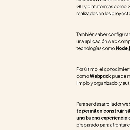
GIT y plataformas como Git
realizados en los proyect
También saber configurar
una aplicación web comp
tecnologías como 
Node.
Por último, el conocimie
como 
puede me
Webpack 
limpio y organizado, y aut
Para ser desarrollador web
te permiten construir s
una buena experiencia a
preparado para afrontar c