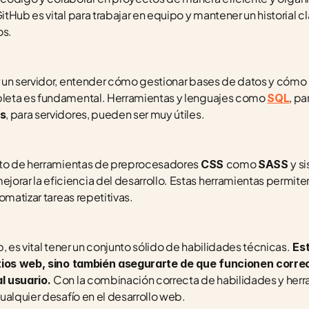
Hub es vital para trabajar en equipo y mantener un historial cl
os.
 un servidor, entender cómo gestionar bases de datos y cómo 
leta es fundamental. Herramientas y lenguajes como 
, pa
SQL
, para servidores, pueden ser muy útiles.
js
nto de herramientas de preprocesadores 
como 
y s
CSS 
SASS 
jorar la eficiencia del desarrollo. Estas herramientas permite
omatizar tareas repetitivas.
, es vital tener un conjunto sólido de habilidades técnicas.
 Es
itios web, sino también asegurarte de que funcionen corr
Con la combinación correcta de habilidades y herra
l usuario. 
ualquier desafío en el desarrollo web.