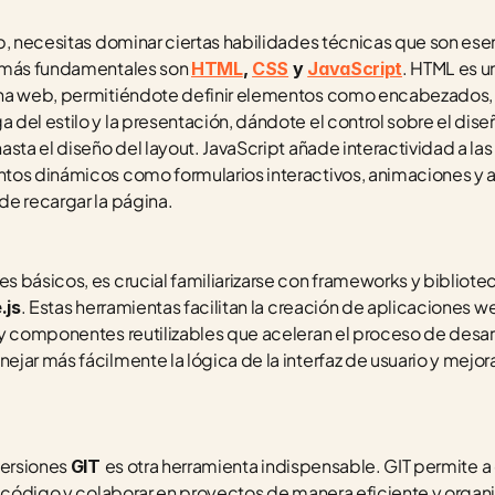
b, necesitas dominar ciertas habilidades técnicas que son esenc
 más fundamentales son 
. HTML es u
HTML
, 
CSS
 y 
JavaScript
na web, permitiéndote definir elementos como encabezados, p
el estilo y la presentación, dándote el control sobre el diseño
sta el diseño del layout. JavaScript añade interactividad a las
tos dinámicos como formularios interactivos, animaciones y ac
de recargar la página.
s básicos, es crucial familiarizarse con frameworks y biblio
. Estas herramientas facilitan la creación de aplicaciones w
.js
y componentes reutilizables que aceleran el proceso de desarr
ar más fácilmente la lógica de la interfaz de usuario y mejorar 
ersiones 
es otra herramienta indispensable. GIT permite a 
GIT 
l código y colaborar en proyectos de manera eficiente y organ