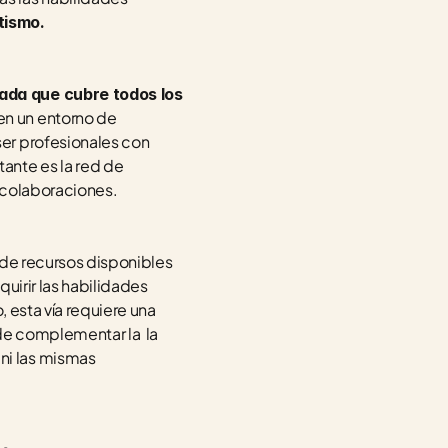
tismo.
da que cubre todos los 
en un entorno de 
er profesionales con 
nte es la red de 
 colaboraciones.
de recursos disponibles 
uirir las habilidades 
 esta vía requiere una 
e complementar la  la 
i las mismas 