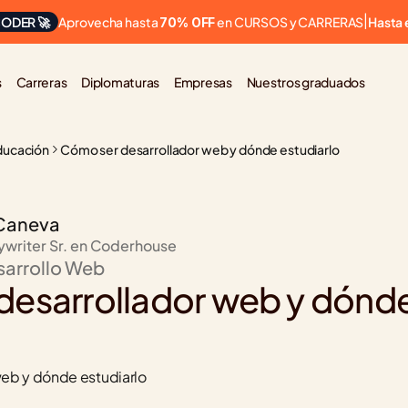
Aprovecha hasta 
 en CURSOS y CARRERAS
ODER 🚀
|
Hasta 
70% OFF
s
Carreras
Diplomaturas
Empresas
Nuestros graduados
ducación
Cómo ser desarrollador web y dónde estudiarlo
Caneva
ywriter Sr. en Coderhouse
sarrollo Web
esarrollador web y dónde
eb y dónde estudiarlo