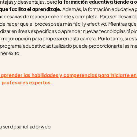
tajas y desventajas, pero 
la formación educativa tiende a 
Además, la formación educativa g
ue facilita el aprendizaje. 
cesarias de manera coherente y completa. Para ser desarrolla
 hacer que el proceso sea más fácil y efectivo. Mientras que
ndizar en áreas específicas o aprender nuevas tecnologías rápi
 mejor opción para empezar en esta carrera. Por lo tanto, si e
 programa educativo actualizado puede proporcionarte las mej
ner éxito.
prender las habilidades y competencias para iniciarte en
y profesores expertos.
a ser desarrollador web