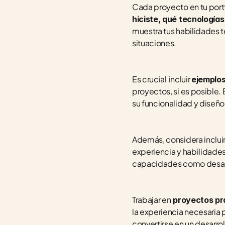
Cada proyecto en tu portf
hiciste, qué tecnologías
muestra tus habilidades t
situaciones.
Es crucial
incluir 
ejemplos
proyectos, si es posible. 
su funcionalidad y diseñ
Además, considera incluir
experiencia y habilidades.
capacidades como desar
Trabajar en
 proyectos pr
la experiencia necesaria p
convertirse en un desarr