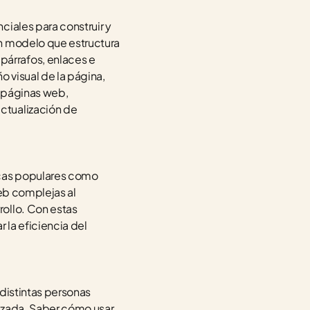
iales para construir y 
n modelo que estructura 
árrafos, enlaces e 
 visual de la página, 
 páginas web, 
tualización de 
tecas populares como
eb complejas al 
ollo. Con estas 
la eficiencia del 
distintas personas 
izada. Saber cómo usar 