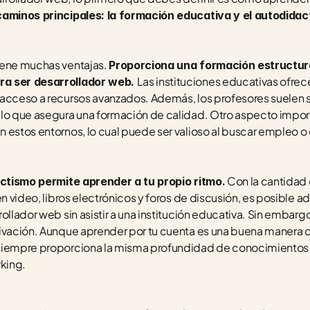
caminos principales: la formación educativa y el autodidac
iene muchas ventajas. 
Proporciona una formación estructura
Las instituciones educativas ofrec
a ser desarrollador web. 
acceso a recursos avanzados. Además, los profesores suelen s
lo que asegura una formación de calidad. Otro aspecto importa
 estos entornos, lo cual puede ser valioso al buscar empleo o
 Con la cantidad 
actismo permite aprender a tu propio ritmo.
n video, libros electrónicos y foros de discusión, es posible adq
ollador web sin asistir a una institución educativa. Sin embargo,
ivación. Aunque aprender por tu cuenta es una buena manera d
siempre proporciona la misma profundidad de conocimientos n
king.