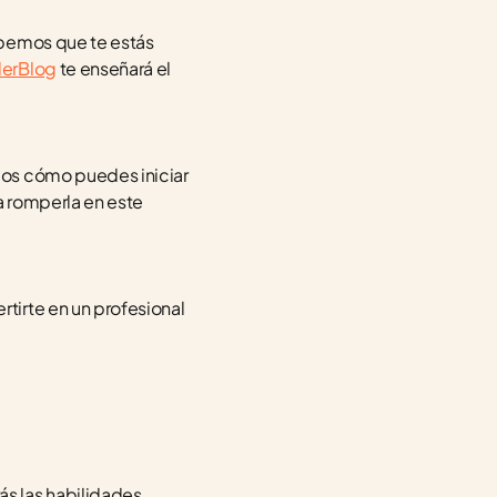
bemos que te estás 
erBlog
 te enseñará el 
os cómo puedes iniciar 
 romperla en este 
irte en un profesional 
s las habilidades 