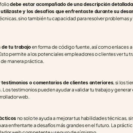
olio 
debe estar acompañado de una descripción detallada 
 utilizaste y los desafíos que enfrentaste durante su desar
écnicas, sino también tu capacidad para resolver problemas y 
 en forma de código fuente, así como enlaces a v
 de tu trabajo
Esto permite a los potenciales empleadores o clientes ver tu tr
o de manera práctica.
 
, si los t
testimonios o comentarios de clientes anteriores
 Los testimonios pueden ayudar a validar tu trabajo y generar c
rollador web.
no solo te ayuda a mejorar tus habilidades técnicas, s
ácticos 
ara enfrentarte a desafíos más grandes en el futuro. La práctic
ollador web competente y seguro de sí mismo.