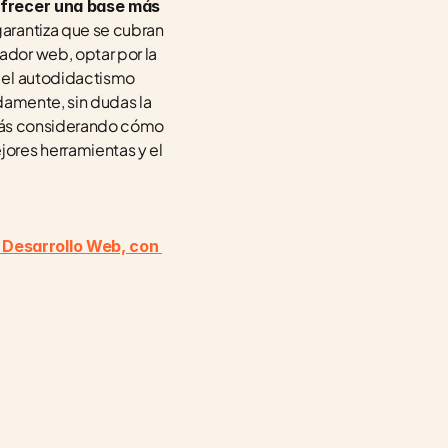
ofrecer una base más 
arantiza que se cubran 
dor web, optar por la 
 el autodidactismo 
damente, sin dudas la 
stás considerando cómo 
ores herramientas y el 
 Desarrollo Web, con 