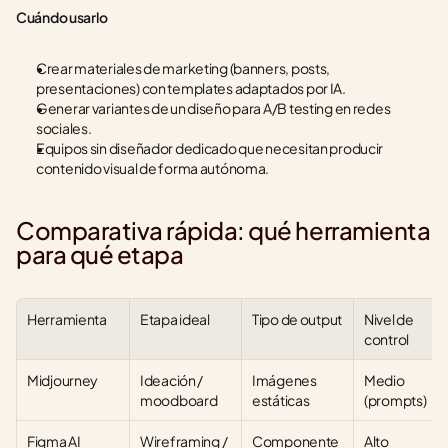
Cuándo usarlo
Crear materiales de marketing (banners, posts, 
presentaciones) con templates adaptados por IA.
Generar variantes de un diseño para A/B testing en redes 
sociales.
Equipos sin diseñador dedicado que necesitan producir 
contenido visual de forma autónoma.
Comparativa rápida: qué herramienta 
para qué etapa
Herramienta
Etapa ideal
Tipo de output
Nivel de 
control
Midjourney
Ideación / 
Imágenes 
Medio 
moodboard
estáticas
(prompts)
Figma AI
Wireframing / 
Componente
Alto