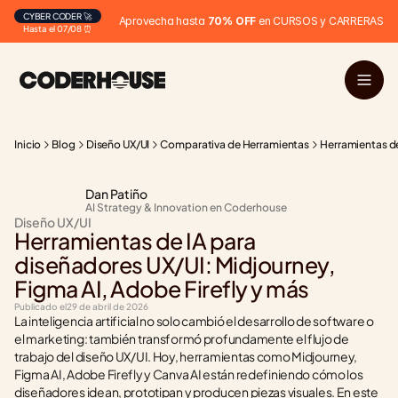
CYBER CODER 🚀
Aprovecha hasta 
70% OFF
 en CURSOS y CARRERAS
Hasta el 07/08 ⏰
Inicio
Blog
Diseño UX/UI
Comparativa de Herramientas
Herramientas de
Dan Patiño
AI Strategy & Innovation en Coderhouse
Diseño UX/UI
Herramientas de IA para 
diseñadores UX/UI: Midjourney, 
Figma AI, Adobe Firefly y más
Publicado el
29 de abril de 2026
La inteligencia artificial no solo cambió el desarrollo de software o 
el marketing: también transformó profundamente el flujo de 
trabajo del diseño UX/UI. Hoy, herramientas como Midjourney, 
Figma AI, Adobe Firefly y Canva AI están redefiniendo cómo los 
diseñadores idean, prototipan y producen piezas visuales. En este 