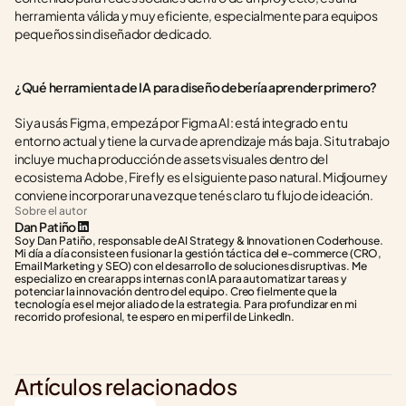
herramienta válida y muy eficiente, especialmente para equipos 
pequeños sin diseñador dedicado.
¿Qué herramienta de IA para diseño debería aprender primero?
Si ya usás Figma, empezá por Figma AI: está integrado en tu 
entorno actual y tiene la curva de aprendizaje más baja. Si tu trabajo 
incluye mucha producción de assets visuales dentro del 
ecosistema Adobe, Firefly es el siguiente paso natural. Midjourney 
conviene incorporar una vez que tenés claro tu flujo de ideación.
Sobre el autor
Dan Patiño
Soy Dan Patiño, responsable de AI Strategy & Innovation en Coderhouse. 
Mi día a día consiste en fusionar la gestión táctica del e-commerce (CRO, 
Email Marketing y SEO) con el desarrollo de soluciones disruptivas. Me 
especializo en crear apps internas con IA para automatizar tareas y 
potenciar la innovación dentro del equipo. Creo fielmente que la 
tecnología es el mejor aliado de la estrategia. Para profundizar en mi 
recorrido profesional, te espero en mi perfil de LinkedIn.
Artículos relacionados