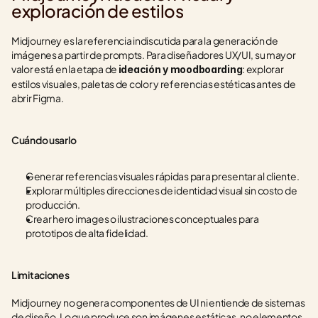
exploración de estilos
Midjourney es la referencia indiscutida para la generación de 
imágenes a partir de prompts. Para diseñadores UX/UI, su mayor 
valor está en la etapa de 
: explorar 
ideación y moodboarding
estilos visuales, paletas de color y referencias estéticas antes de 
abrir Figma.
Cuándo usarlo
Generar referencias visuales rápidas para presentar al cliente.
Explorar múltiples direcciones de identidad visual sin costo de 
producción.
Crear hero images o ilustraciones conceptuales para 
prototipos de alta fidelidad.
Limitaciones
Midjourney no genera componentes de UI ni entiende de sistemas 
de diseño. Lo que produce son imágenes estáticas, no elementos 