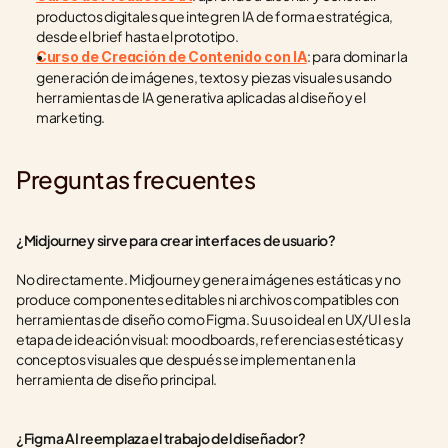
productos digitales que integren IA de forma estratégica, 
desde el brief hasta el prototipo.
: para dominar la 
Curso de Creación de Contenido con IA
generación de imágenes, textos y piezas visuales usando 
herramientas de IA generativa aplicadas al diseño y el 
marketing.
Preguntas frecuentes
¿Midjourney sirve para crear interfaces de usuario?
No directamente. Midjourney genera imágenes estáticas y no 
produce componentes editables ni archivos compatibles con 
herramientas de diseño como Figma. Su uso ideal en UX/UI es la 
etapa de ideación visual: moodboards, referencias estéticas y 
conceptos visuales que después se implementan en la 
herramienta de diseño principal.
¿Figma AI reemplaza el trabajo del diseñador?