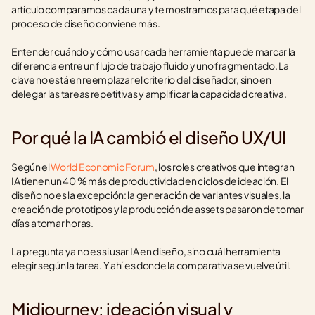
artículo comparamos cada una y te mostramos para qué etapa del 
proceso de diseño conviene más.
Entender cuándo y cómo usar cada herramienta puede marcar la 
diferencia entre un flujo de trabajo fluido y uno fragmentado. La 
clave no está en reemplazar el criterio del diseñador, sino en 
delegar las tareas repetitivas y amplificar la capacidad creativa.
Por qué la IA cambió el diseño UX/UI
Según el 
World Economic Forum
, los roles creativos que integran 
IA tienen un 40 % más de productividad en ciclos de ideación. El 
diseño no es la excepción: la generación de variantes visuales, la 
creación de prototipos y la producción de assets pasaron de tomar 
días a tomar horas.
La pregunta ya no es si usar IA en diseño, sino cuál herramienta 
elegir según la tarea. Y ahí es donde la comparativa se vuelve útil.
Midjourney: ideación visual y 