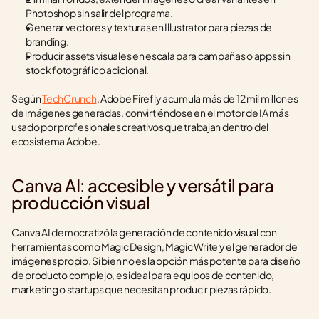
Photoshop sin salir del programa.
Generar vectores y texturas en Illustrator para piezas de 
branding.
Producir assets visuales en escala para campañas o apps sin 
stock fotográfico adicional.
Según 
TechCrunch
, Adobe Firefly acumula más de 12 mil millones 
de imágenes generadas, convirtiéndose en el motor de IA más 
usado por profesionales creativos que trabajan dentro del 
ecosistema Adobe.
Canva AI: accesible y versátil para 
producción visual
Canva AI democratizó la generación de contenido visual con 
herramientas como Magic Design, Magic Write y el generador de 
imágenes propio. Si bien no es la opción más potente para diseño 
de producto complejo, es ideal para equipos de contenido, 
marketing o startups que necesitan producir piezas rápido.