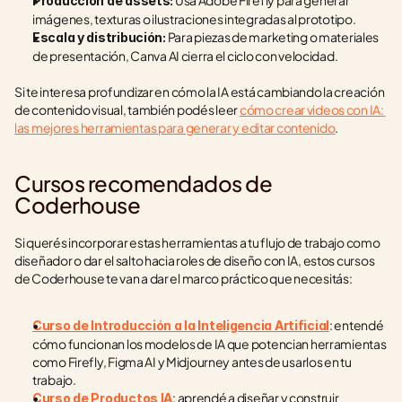
 Usá Adobe Firefly para generar 
Producción de assets:
imágenes, texturas o ilustraciones integradas al prototipo.
 Para piezas de marketing o materiales 
Escala y distribución:
de presentación, Canva AI cierra el ciclo con velocidad.
Si te interesa profundizar en cómo la IA está cambiando la creación 
de contenido visual, también podés leer 
cómo crear videos con IA: 
las mejores herramientas para generar y editar contenido
.
Cursos recomendados de 
Coderhouse
Si querés incorporar estas herramientas a tu flujo de trabajo como 
diseñador o dar el salto hacia roles de diseño con IA, estos cursos 
de Coderhouse te van a dar el marco práctico que necesitás:
: entendé 
Curso de Introducción a la Inteligencia Artificial
cómo funcionan los modelos de IA que potencian herramientas 
como Firefly, Figma AI y Midjourney antes de usarlos en tu 
trabajo.
: aprendé a diseñar y construir 
Curso de Productos IA