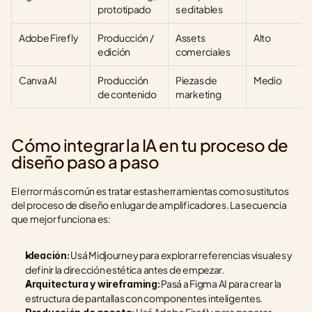
prototipado
s editables
Adobe Firefly
Producción / 
Assets 
Alto
edición
comerciales
Canva AI
Producción 
Piezas de 
Medio
de contenido
marketing
Cómo integrar la IA en tu proceso de 
diseño paso a paso
El error más común es tratar estas herramientas como sustitutos 
del proceso de diseño en lugar de amplificadores. La secuencia 
que mejor funciona es:
 Usá Midjourney para explorar referencias visuales y 
Ideación:
definir la dirección estética antes de empezar.
 Pasá a Figma AI para crear la 
Arquitectura y wireframing:
estructura de pantallas con componentes inteligentes.