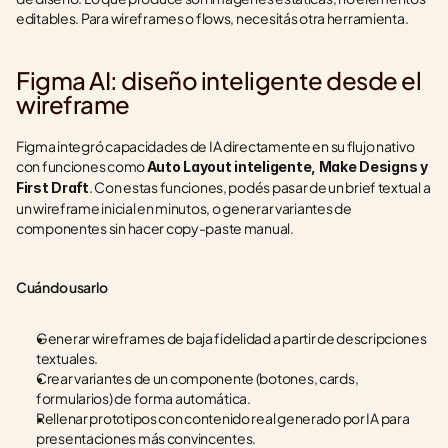
editables. Para wireframes o flows, necesitás otra herramienta.
Figma AI: diseño inteligente desde el 
wireframe
Figma integró capacidades de IA directamente en su flujo nativo 
con funciones como 
Auto Layout inteligente, Make Designs y 
. Con estas funciones, podés pasar de un brief textual a 
First Draft
un wireframe inicial en minutos, o generar variantes de 
componentes sin hacer copy-paste manual.
Cuándo usarlo
Generar wireframes de baja fidelidad a partir de descripciones 
textuales.
Crear variantes de un componente (botones, cards, 
formularios) de forma automática.
Rellenar prototipos con contenido real generado por IA para 
presentaciones más convincentes.