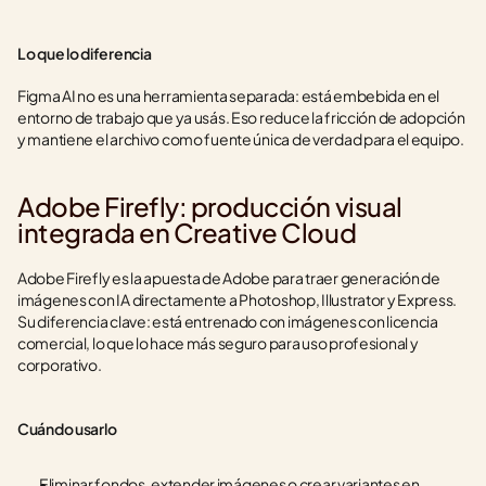
Lo que lo diferencia
Figma AI no es una herramienta separada: está embebida en el 
entorno de trabajo que ya usás. Eso reduce la fricción de adopción 
y mantiene el archivo como fuente única de verdad para el equipo.
Adobe Firefly: producción visual 
integrada en Creative Cloud
Adobe Firefly es la apuesta de Adobe para traer generación de 
imágenes con IA directamente a Photoshop, Illustrator y Express. 
Su diferencia clave: está entrenado con imágenes con licencia 
comercial, lo que lo hace más seguro para uso profesional y 
corporativo.
Cuándo usarlo
Eliminar fondos, extender imágenes o crear variantes en 