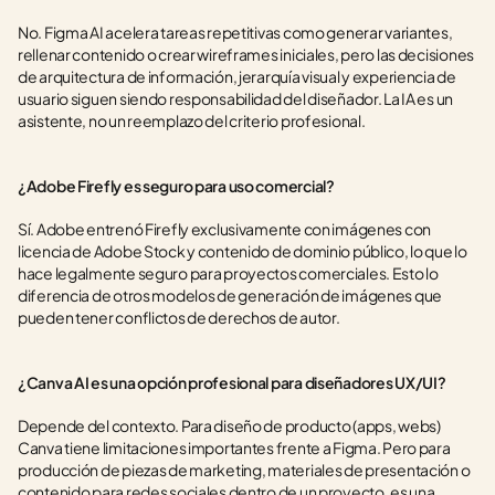
No. Figma AI acelera tareas repetitivas como generar variantes, 
rellenar contenido o crear wireframes iniciales, pero las decisiones 
de arquitectura de información, jerarquía visual y experiencia de 
usuario siguen siendo responsabilidad del diseñador. La IA es un 
asistente, no un reemplazo del criterio profesional.
¿Adobe Firefly es seguro para uso comercial?
Sí. Adobe entrenó Firefly exclusivamente con imágenes con 
licencia de Adobe Stock y contenido de dominio público, lo que lo 
hace legalmente seguro para proyectos comerciales. Esto lo 
diferencia de otros modelos de generación de imágenes que 
pueden tener conflictos de derechos de autor.
¿Canva AI es una opción profesional para diseñadores UX/UI?
Depende del contexto. Para diseño de producto (apps, webs) 
Canva tiene limitaciones importantes frente a Figma. Pero para 
producción de piezas de marketing, materiales de presentación o 
contenido para redes sociales dentro de un proyecto, es una 