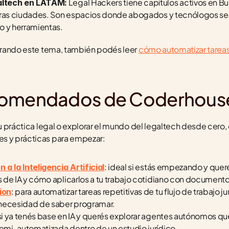
 Legal Hackers tiene capítulos activos en Bu
altech en LATAM:
tras ciudades. Son espacios donde abogados y tecnólogos se 
o y herramientas.
lorando este tema, también podés leer 
cómo automatizar tareas 
comendados de Coderhous
tu práctica legal o explorar el mundo del legaltech desde cero, 
s y prácticas para empezar:
: ideal si estás empezando y que
a la Inteligencia Artificial
 de IA y cómo aplicarlos a tu trabajo cotidiano con documento
: para automatizar tareas repetitivas de tu flujo de trabajo j
ion
 necesidad de saber programar.
 si ya tenés base en IA y querés explorar agentes autónomos q
mi-automatizada dentro de un estudio jurídico.