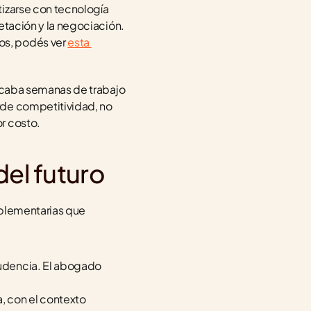
izarse con tecnología 
etación y la negociación. 
s, podés ver 
esta 
ficaba semanas de trabajo 
de competitividad, no 
r costo.
el futuro
plementarias que 
rudencia. El abogado 
, con el contexto 