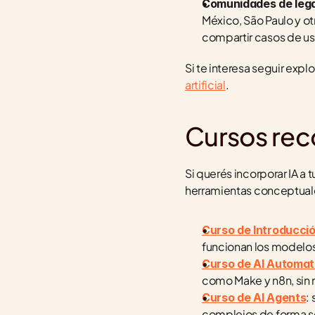
Comunidades de leg
México, São Paulo y o
compartir casos de us
Si te interesa seguir exp
artificial
.
Cursos re
Si querés incorporar IA a 
herramientas conceptuale
Curso de Introducción 
funcionan los modelos
Curso de AI Automat
como Make y n8n, sin
:
Curso de AI Agents
complejos de forma se