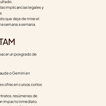
sultado.
las implicancias legales y 
s.
o que deje de mirar el 
ona semana a semana.
ATAM
 hacer un posgrado de 
aude o Gemini en 
nes ofrecen cursos cortos 
ontratos, resúmenes de 
on impacto inmediato.