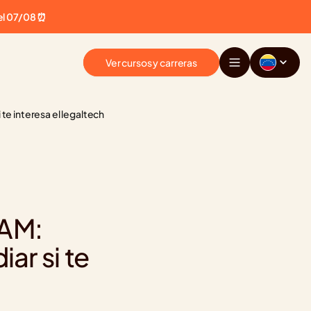
el 07/08 ⏰
Ver cursos y carreras
te interesa el legaltech
AM: 
r si te 