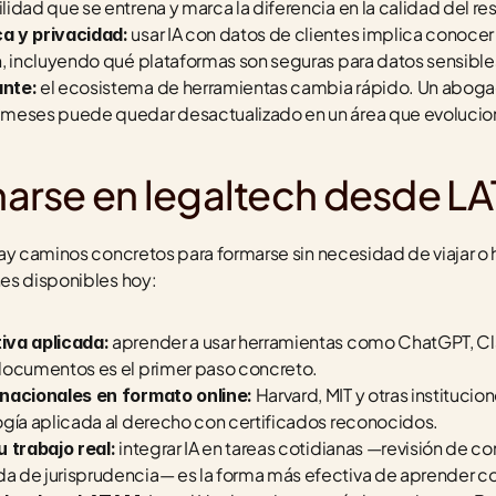
idad que se entrena y marca la diferencia en la calidad del re
 usar IA con datos de clientes implica conocer 
a y privacidad:
n, incluyendo qué plataformas son seguras para datos sensible
 el ecosistema de herramientas cambia rápido. Un abogad
ante:
 meses puede quedar desactualizado en un área que evoluci
rse en legaltech desde L
ay caminos concretos para formarse sin necesidad de viajar o
es disponibles hoy:
 aprender a usar herramientas como ChatGPT, Cl
iva aplicada:
documentos es el primer paso concreto.
 Harvard, MIT y otras institucio
rnacionales en formato online:
ogía aplicada al derecho con certificados reconocidos.
 integrar IA en tareas cotidianas —revisión de c
u trabajo real:
a de jurisprudencia— es la forma más efectiva de aprender c