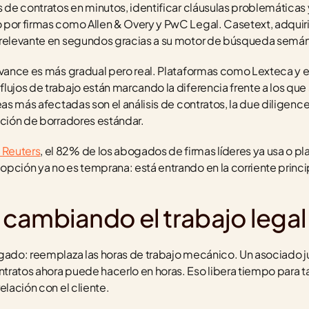
s de contratos en minutos, identificar cláusulas problemáticas
 por firmas como Allen & Overy y PwC Legal. Casetext, adquir
 relevante en segundos gracias a su motor de búsqueda semán
avance es más gradual pero real. Plataformas como Lexteca y e
lujos de trabajo están marcando la diferencia frente a los que
eas más afectadas son el análisis de contratos, la due diligence,
ación de borradores estándar.
Reuters
, el 82% de los abogados de firmas líderes ya usa o plan
pción ya no es temprana: está entrando en la corriente princi
ambiando el trabajo legal 
gado: reemplaza las horas de trabajo mecánico. Un asociado j
ratos ahora puede hacerlo en horas. Eso libera tiempo para ta
elación con el cliente.