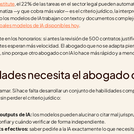
stitute
, el 22% de las tareas en el sector legal pueden automat
atiza —y que cobra más valor— es el criterio jurídico, la interpr
 los modelos de IA trabajan con texto y documentos complejo
ipales modelos de IA disponibles hoy
.
e en los honorarios: si antes la revisión de 500 contratos justi
entes esperan más velocidad. El abogado que no se adapta pier
, sino porque otro abogado con IA lo hace más rápido y a meno
dades necesita el abogado d
amar. Sí hace falta desarrollar un conjunto de habilidades com
in perder el criterio jurídico:
 los modelos pueden alucinar o citar mal jurisp
 outputs de IA:
fiar y cuándo verificar de forma independiente.
 saber pedirle a la IA exactamente lo que necesita
s efectivos: