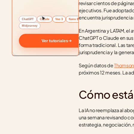
revisar cientos de página
ejecutivos. Fue adoptado
encuentra jurisprudencia
ChatGPT
Claude
Veo 3
Nano Banana
Midjourney
En Argentina y LATAM, el 
ChatGPT o Claude en sus f
Ver tutoriales
forma tradicional. Las tar
jurisprudencia y la gener
Según datos de 
Thomson 
próximos 12 meses. La ado
Cómo está c
La IA no reemplaza al abo
una semana revisando cont
estrategia, negociación, r