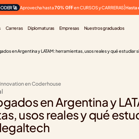
Aprovecha hasta 
 en CURSOS y CARRERAS
ODER 🚀
|
Hasta 
70% OFF
s
Carreras
Diplomaturas
Empresas
Nuestros graduados
ados en Argentina y LATAM: herramientas, usos reales y qué estudiar si 
 Innovation en Coderhouse
al
ogados en Argentina y LAT
s, usos reales y qué estudia
 legaltech