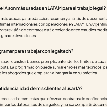
 IA son más usadas en LATAM para el trabajo legal?
más usadas para redacción, resumen y análisis de documentos 
firmas internacionales con operaciones en LATAM. En Argentina
ara revisión de contratos está creciendo entre estudios medi
n grandes inversiones.
ramar para trabajar con legaltech?
saber construir buenos prompts, entender los límites de cada h
 outputs. La programación puede sumar en roles más técnicos, pe
e los abogados que empiezan a integrar IA en su práctica.
idencialidad de mis clientes al usar IA?
icas: usar herramientas que ofrezcan contratos de confidenci
mizar los datos antes de cargarlos, y nunca compartir docume