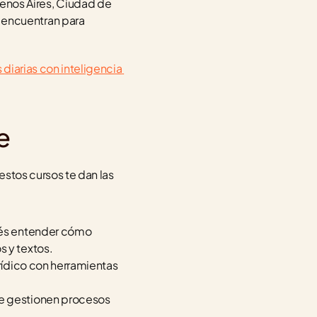
enos Aires, Ciudad de 
encuentran para 
diarias con inteligencia 
e
estos cursos te dan las 
rés entender cómo 
s y textos.
urídico con herramientas 
ue gestionen procesos 