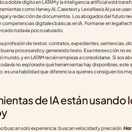
o a doble dígito en LATAM y la inteligencia artificial está tra
rramientas como Harvey AI, Casetext y LexisNexis AI ya se usan p
 legal y redacción de documentos. Los abogados del futuro ne
 competencias digitales básicas en IA. Formarse en legaltech 
ercado todavía poco saturado.
a profesión de textos: contratos, expedientes, sentencias, dic
 buena procesando y generando texto. Esa intersección no es c
l mundo, y en LATAM recién empieza a consolidarse. Si sos ab
odavía no exploraste qué herramientas hay disponibles, este art
ro: es una habilidad que diferencia a quienes consiguen los mejo
entas de IA están usando l
oy
o buscan solo experiencia: buscan velocidad y precisión. 
Har