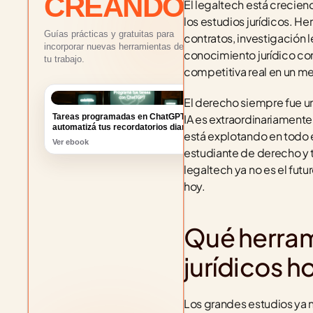
CREANDO
El legaltech está creciend
los estudios jurídicos. He
Guías prácticas y gratuitas para
contratos, investigación
incorporar nuevas herramientas de IA a
conocimiento jurídico con
tu trabajo.
competitiva real en un m
El derecho siempre fue un
Tareas programadas en ChatGPT:
automatizá tus recordatorios diarios
IA es extraordinariamente
Ver ebook
está explotando en todo e
estudiante de derecho y t
legaltech ya no es el futu
hoy.
Qué herrami
jurídicos h
Los grandes estudios ya n