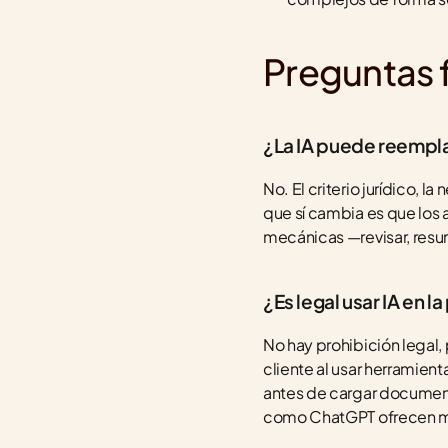
Preguntas 
¿La IA puede reempl
No. El criterio jurídico, l
que sí cambia es que los a
mecánicas —revisar, resumi
¿Es legal usar IA en l
No hay prohibición legal
cliente al usar herramient
antes de cargar document
como ChatGPT ofrecen ma