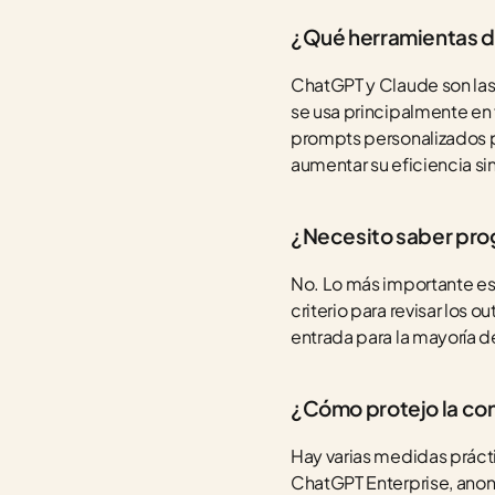
¿Qué herramientas de
ChatGPT y Claude son las 
se usa principalmente en 
prompts personalizados p
aumentar su eficiencia si
¿Necesito saber prog
No. Lo más importante es 
criterio para revisar los
entrada para la mayoría d
¿Cómo protejo la conf
Hay varias medidas práct
ChatGPT Enterprise, anoni