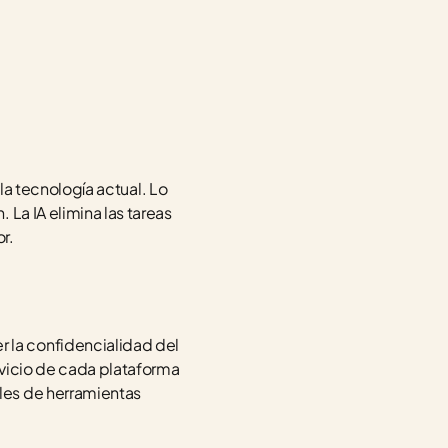
la tecnología actual. Lo 
La IA elimina las tareas 
r.
la confidencialidad del 
rvicio de cada plataforma 
es de herramientas 