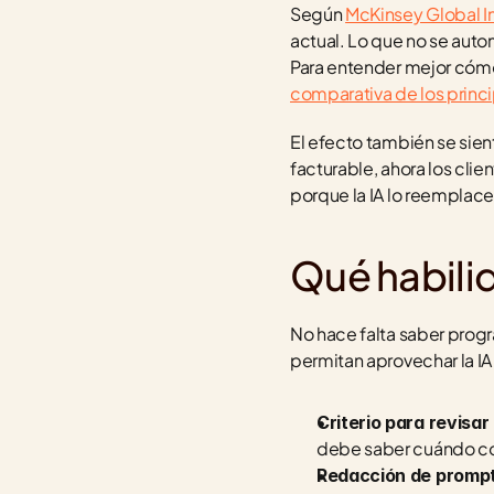
Según 
McKinsey Global In
actual. Lo que no se autom
Para entender mejor cómo
comparativa de los princ
El efecto también se sient
facturable, ahora los cli
porque la IA lo reemplace
Qué habili
No hace falta saber progr
permitan aprovechar la IA s
Criterio para revisar
debe saber cuándo con
Redacción de prompt