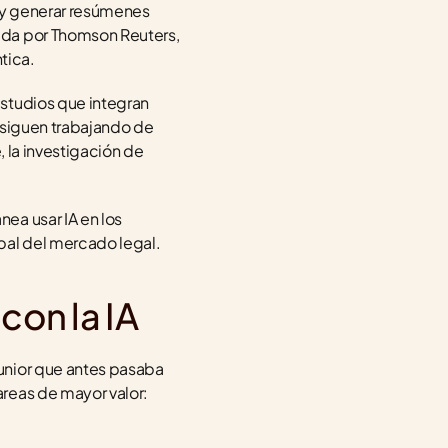
 y generar resúmenes 
ida por Thomson Reuters, 
tica.
studios que integran 
 siguen trabajando de 
 la investigación de 
ea usar IA en los 
pal del mercado legal.
con la IA
unior que antes pasaba 
reas de mayor valor: 