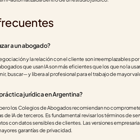
frecuentes
azar a un abogado?
a negociación y la relación con el cliente son irreemplazables por 
bogados que usan IA son más eficientes que los que no la usan. 
r, buscar— y libera al profesional para el trabajo de mayor valo
a práctica jurídica en Argentina?
, pero los Colegios de Abogados recomiendan no comprometer 
as de IA de terceros. Es fundamental revisar los términos de se
os con datos sensibles de clientes. Las versiones empresarial
yores garantías de privacidad.