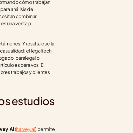
nsformando cómo trabajan 
ara análisis de 
cesitan combinar 
es una ventaja 
támenes. Y resulta que la 
asualidad: el legaltech 
ogado, paralegal o 
ículo es para vos. El 
res trabajos y clientes 
os estudios 
 (
harvey.ai
) permite 
vey AI