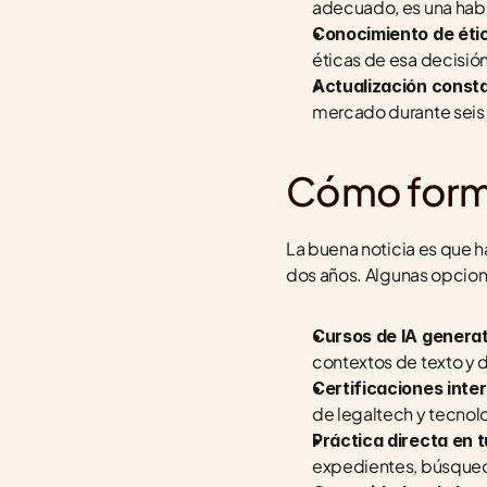
adecuado, es una habil
Conocimiento de étic
éticas de esa decisió
Actualización const
mercado durante seis
Cómo forma
La buena noticia es que h
dos años. Algunas opcion
Cursos de IA generat
contextos de texto y 
Certificaciones inte
de legaltech y tecnol
Práctica directa en t
expedientes, búsqued