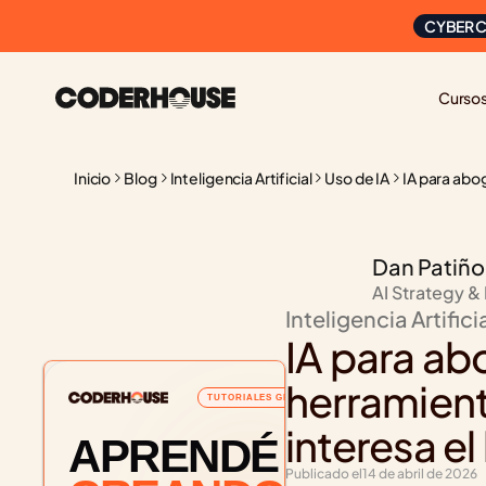
CYBER C
Curso
Inicio
Blog
Inteligencia Artificial
Uso de IA
IA para abog
Dan Patiño
AI Strategy &
Inteligencia Artifici
IA para ab
herramienta
TUTORIALES GRATUITOS
interesa el
APRENDÉ
Publicado el
14 de abril de 2026