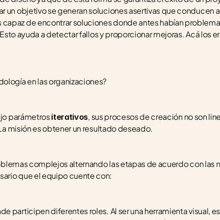
r un objetivo se generan soluciones asertivas que conducen al
s capaz de encontrar soluciones donde antes habían problemas 
. Esto ayuda a detectar fallos y proporcionar mejoras. Acá los e
logía en las organizaciones?
ajo parámetros 
, sus procesos de creación no son line
iterativos
. La misión es obtener un resultado deseado. 
problemas complejos alternando las etapas de acuerdo con las 
ario que el equipo cuente con:
nde participen diferentes roles. Al ser una herramienta visual, e