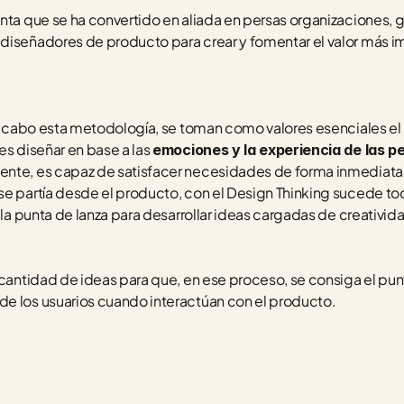
enta que se ha convertido en aliada en persas organizaciones, 
diseñadores de producto para crear y fomentar el valor más im
a cabo esta metodología, se toman como valores esenciales el aná
s diseñar en base a las 
emociones y la experiencia de las p
nte, es capaz de satisfacer necesidades de forma inmediata. A
e partía desde el producto, con el Design Thinking sucede todo
 la punta de lanza para desarrollar ideas cargadas de creativida
 cantidad de ideas para que, en ese proceso, se consiga el punt
e los usuarios cuando interactúan con el producto.