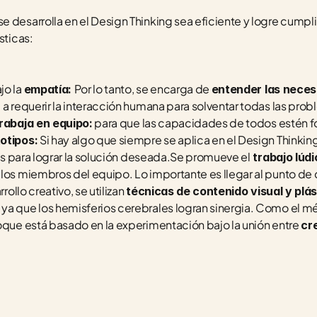
 desarrolla en el Design Thinking sea eficiente y logre cumplir
sticas:
o la 
Por lo tanto, se encarga de 
empatía: 
entender las neces
 a requerir la interacción humana para solventar todas las probl
 para que las capacidades de todos estén fo
rabaja en equipo:
 Si hay algo que siempre se aplica en el Design Thinking 
otipos:
llas para lograr la solución deseada.Se promueve el
 trabajo lúd
 los miembros del equipo. Lo importante es llegar al punto de
rollo creativo, se utilizan 
técnicas de contenido visual y plás
ya que los hemisferios cerebrales logran sinergia. Como el mé
oque está basado en la experimentación bajo la unión entre 
cre