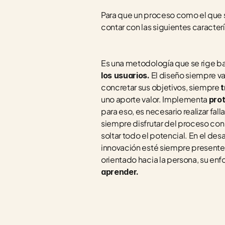
Para que un proceso como el que se
contar con las siguientes caracterí
Es una metodología que se rige baj
 El diseño siempre va
los usuarios.
concretar sus objetivos, siempre 
t
uno aporte valor. Implementa 
prot
para eso, es necesario realizar fa
siempre disfrutar del proceso con
soltar todo el potencial. En el desar
innovación esté siempre presente 
orientado hacia la persona, su enf
aprender.