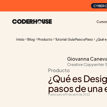
CYBER C
Curso
Inicio
Blog
Producto
Tutorial: Guía Paso a Paso
¿Qué es
Giovanna Canev
Creative Copywriter 
Producto
¿Qué es Design
pasos de una e
Publicado el
19 de abril de 2022