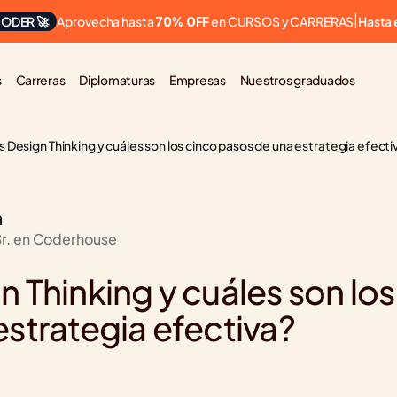
Aprovecha hasta 
 en CURSOS y CARRERAS
ODER 🚀
|
Hasta 
70% OFF
s
Carreras
Diplomaturas
Empresas
Nuestros graduados
 Design Thinking y cuáles son los cinco pasos de una estrategia efecti
a
Sr. en Coderhouse
 Thinking y cuáles son los
strategia efectiva?