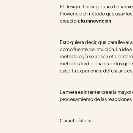
El Design Thinking es una herrami
Proviene del método que usan los 
creación: 
la innovación. 
Esto quiere decir, que para llevar 
como fuente de intuición. La idea e
metodología se aplica eficienteme
métodos tradicionales en los que s
caso, la experiencia del usuario es
La meta es intentar crear la mayor
procesamiento de las reacciones d
Características