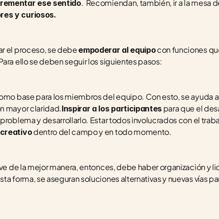
.  Recomiendan, también, ir a la mesa de
crementar ese sentido
es y curiosos. 
r el proceso, se debe 
 con funciones que
empoderar al equipo
ara ello se deben seguir los siguientes pasos:
omo base para los miembros del equipo. Con esto, se ayuda a ev
n mayor claridad.
 para que el des
Inspirar a los participantes
problema y desarrollarlo. Estar todos involucrados con el trab
 dentro del campo y en todo momento. 
 creativo
eve de la mejor manera, entonces, debe haber organización y lid
ta forma, se aseguran soluciones alternativas y nuevas vías pa