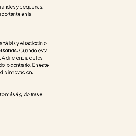
grandes y pequeñas. 
portante en la 
lisis y el raciocinio 
Cuando esta 
ersonas. 
 diferencia de los 
 lo contrario. En este 
d e innovación. 
o más álgido tras el 