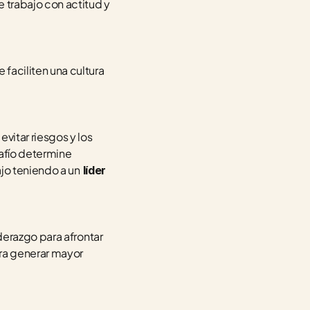
 trabajo con actitud y 
 faciliten una cultura 
itar riesgos y los 
afío determine 
ajo teniendo a un
 líder 
erazgo para afrontar 
ra generar mayor 