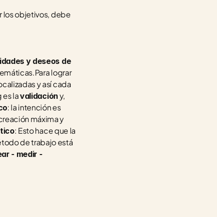
 los objetivos, debe 
idades y deseos de 
emáticas.Para lograr 
calizadas y así cada 
es la 
 y, 
validación
: la intención es 
ico
 creación máxima y 
: Esto hace que la 
tico
todo de trabajo está 
ar - medir - 