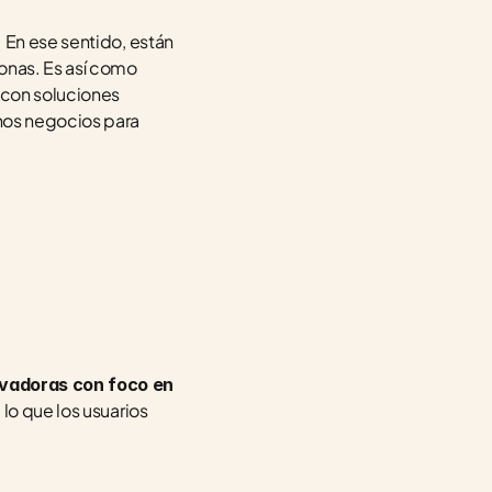
 En ese sentido, están 
nas. Es así como 
 con soluciones 
hos negocios para 
vadoras con foco en 
lo que los usuarios 