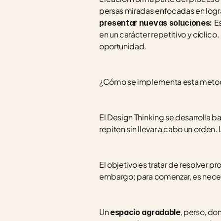
persas miradas enfocadas en logra
E
presentar nuevas soluciones: 
en un carácter repetitivo y cíclico
oportunidad. 
¿Cómo se implementa esta metodo
El Design Thinking se desarrolla b
repiten sin llevar a cabo un orden
El objetivo es tratar de resolver 
embargo; para comenzar, es neces
Un 
, perso, do
espacio agradable