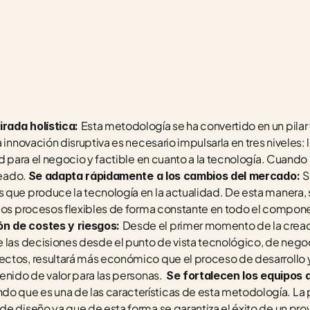
Esta metodología se ha convertido en un pilar
rada holística: 
 innovación disruptiva es necesario impulsarla en tres niveles: lo
d para el negocio y factible en cuanto a la tecnología. Cuando s
eado. 
S
Se adapta rápidamente a los cambios del mercado: 
 que produce la tecnología en la actualidad. De esta manera, 
los procesos flexibles de forma constante en todo el componen
Desde el primer momento de la creació
n de costes y riesgos: 
 las decisiones desde el punto de vista tecnológico, de negocio
ctos, resultará más económico que el proceso de desarrollo y
nido de valor para las personas.  
Se fortalecen los equipos d
 que es una de las características de esta metodología. La p
de diseño ya que de esta forma se garantiza el éxito de un pr