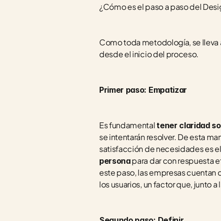
¿Cómo es el paso a paso del Desi
Como toda metodología, se lleva a
desde el inicio del proceso.
Primer paso: Empatizar
Es fundamental 
tener claridad s
se intentarán resolver. De esta man
satisfacción de necesidades es el 
 para dar con respuesta e
persona
este paso, las empresas cuentan 
los usuarios, un factor que, junto
Segundo paso: Definir