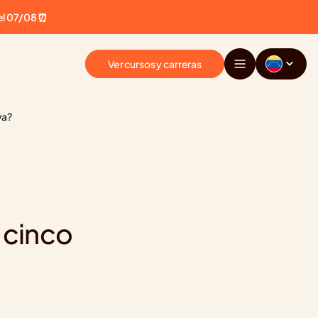
el 07/08 ⏰
Ver cursos y carreras
va?
 cinco 