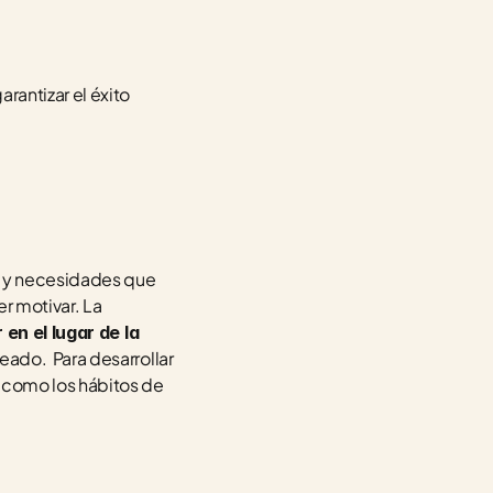
ntizar el éxito 
 y necesidades que 
r motivar. La 
 en el lugar de la 
ado.  Para desarrollar 
como los hábitos de 