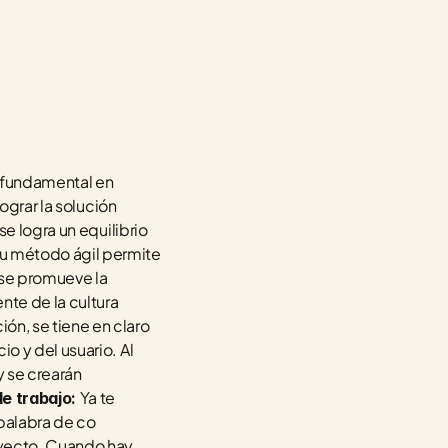
 fundamental en 
grar la solución 
e logra un equilibrio 
u método ágil permite 
se promueve la 
te de la cultura 
n, se tiene en claro 
 y del usuario. Al 
 se crearán 
Ya te 
e trabajo: 
alabra de co 
oyecto. Cuando hay 