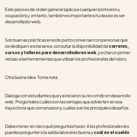
Este paso es de orden general (aplica a cualquier profesión u 
ocupación) y, en tanto, también es importante si tu deseo es ser 
desarrollador web.
Son buenas prácticas en este punto conversar con personas que 
se dediquen a esta tarea, consultar la disponibilidad de 
carreras, 
, y echar un primer 
cursos y talleres para desarrolladores web
vistazo a las herramientas que utilizan los profesionales del rubro.
Otra buena idea. Toma nota.
Dialoga con estudiantes que ya iniciaron su recorrido en desarrollo 
web. Pregúntales cuáles son las ventajas que advierten en esa 
trayectoria que comenzaron y cuáles son los principales desafíos.
Debes tener en claro qué preguntas hacer. A los profesionales les 
puedes preguntar si la salida laboral es buena y 
cuál es el sueldo 