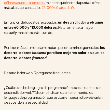
dólares anuales promedio
, mientras que Indeed apunta a cifras 
más altas, cercanas a los
 75.000 dólares al año
.
En función de los datos recabados, 
un desarrollador web gana 
. Naturalmente, a mayor 
entre 60.000 y 110.000 dólares
más alto será el sueldo.
seniority 
Por lo demás, es interesante notar que, en términos generales, 
los 
desarrolladores 
backend
 perciben mejores salarios que los 
.
desarrolladores 
frontend
Desarrollador web: 3 preguntas frecuentes
¿Cuáles son los lenguajes de programación necesarios para ser 
desarrollador web?Tal como indicamos anteriormente, los 
lenguajes de programación que se usan en desarrollo web varían 
de acuerdo a la especialidad.