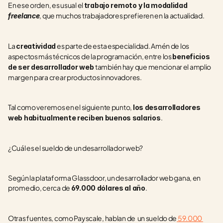
En ese orden, es usual el 
trabajo remoto y la modalidad 
, que muchos trabajadores prefieren en la actualidad.
freelance
La 
 es parte de esta especialidad. Amén de los 
creatividad
aspectos más técnicos de la programación, entre los 
beneficios 
también hay que mencionar el amplio 
de ser desarrollador web 
margen para crear productos innovadores.
Tal como veremos en el siguiente punto, 
los desarrolladores 
.
web habitualmente reciben buenos salarios
¿Cuál es el sueldo de un desarrollador web?
Según la plataforma Glassdoor, un desarrollador web gana, en 
promedio, cerca de 
.
69.000 dólares al año
Otras fuentes, como Payscale, hablan de  un sueldo de
 59.000 