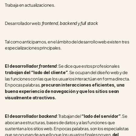
Trabaja en actualizaciones.
Desarrollador web: 
, 
 y 
frontend
backend
full stack
Tal como anticipamos, en el ámbito del desarrollo web existen tres 
especializaciones principales.
: Se dice que estos profesionales 
El desarrollador 
frontend
. Se ocupan del diseño web y de 
trabajan del “lado del cliente”
las funciones con las que los usuarios interactúan en forma directa. 
En pocas palabras, 
procuran interacciones eficientes, una 
buena experiencia de navegación y que los sitios sean 
visualmente atractivos.
: Trabajan del 
. Se 
El desarrollador 
backend
“lado del servidor”
abocan a estructuras, bases de datos y a las funciones que 
sustentan a los sitios web. En pocas palabras, son los especialistas 
que se ocupan de aquello que los usuarios finales no ven, 
del 