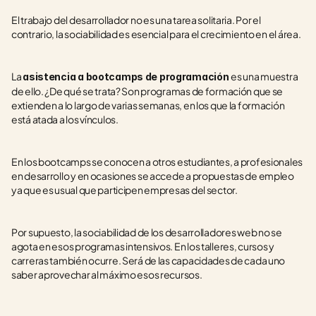
El trabajo del desarrollador no es una tarea solitaria. Por el 
contrario, la sociabilidad es esencial para el crecimiento en el área.
La 
es una muestra 
asistencia a bootcamps de programación 
de ello. ¿De qué se trata? Son programas de formación que se 
extienden a lo largo de varias semanas, en los que la formación 
está atada a los vínculos.
En los bootcamps se conocen a otros estudiantes, a profesionales 
en desarrollo y en ocasiones se accede a propuestas de empleo 
ya que es usual que participen empresas del sector.
Por supuesto, la sociabilidad de los desarrolladores web no se 
agota en esos programas intensivos. En los talleres, cursos y 
carreras también ocurre. Será de las capacidades de cada uno 
saber aprovechar al máximo esos recursos.