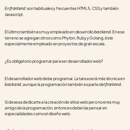
En 
son habituales y frecuentes HTML 5, CSS y también 
frontend 
Javascript.
El último también es muy empleado en desarrollo 
. En ese 
backend
terreno se agregan otros como Phyton, Ruby y Golang, éste 
especialmente empleado en proyectos de gran escala.
¿Es obligatorio programar para ser desarrollador web?
El desarrollador web debe programar. La tarea será más técnica en 
, aunque la programación también es parte del 
.
backend
frontend
Si deseas dedicarte a la creación de sitios web pero no eres muy 
amigo de la programación, entonces deberías pensar en 
especialidades como el diseño web.