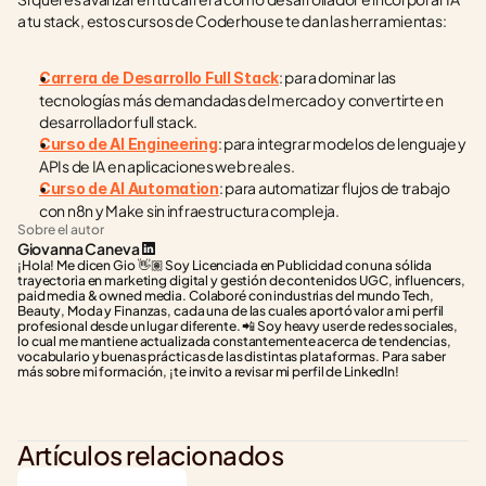
a tu stack, estos cursos de Coderhouse te dan las herramientas:
: para dominar las 
Carrera de Desarrollo Full Stack
tecnologías más demandadas del mercado y convertirte en 
desarrollador full stack.
: para integrar modelos de lenguaje y 
Curso de AI Engineering
APIs de IA en aplicaciones web reales.
: para automatizar flujos de trabajo 
Curso de AI Automation
con n8n y Make sin infraestructura compleja.
Sobre el autor
Giovanna Caneva
¡Hola! Me dicen Gio 👋🏽 Soy Licenciada en Publicidad con una sólida 
trayectoria en marketing digital y gestión de contenidos UGC, influencers, 
paid media & owned media. Colaboré con industrias del mundo Tech, 
Beauty, Moda y Finanzas, cada una de las cuales aportó valor a mi perfil 
profesional desde un lugar diferente. 📲 Soy heavy user de redes sociales, 
lo cual me mantiene actualizada constantemente acerca de tendencias, 
vocabulario y buenas prácticas de las distintas plataformas. Para saber 
más sobre mi formación, ¡te invito a revisar mi perfil de LinkedIn!
Artículos relacionados