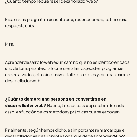
¿Cuánto tiempo requiere ser desarrollador web?
Esta es una pregunta frecuente que, reconocemos, no tiene una 
respuesta única.
Mira.
Aprender desarrollo web es un camino que no es idéntico en cada 
uno de los aspirantes. Tal como señalamos, existen programas 
especializados, otros intensivos, talleres, cursos y carreras para ser 
desarrollador web.
¿Cuánto demora una persona en convertirse en 
Bueno, la respuesta dependerá de cada 
desarrollador web? 
caso, en función de los métodos y prácticas que se escogen.
Finalmente, según hemos dicho, es importante remarcar que el 
desarrollador web es un profesional que debe aprender 
de por 