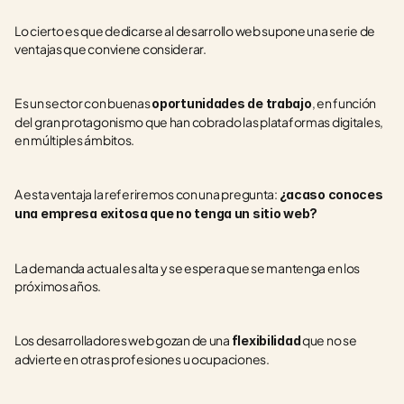
Lo cierto es que dedicarse al desarrollo web supone una serie de 
ventajas que conviene considerar.
Es un sector con buenas 
, en función 
oportunidades de trabajo
del gran protagonismo que han cobrado las plataformas digitales, 
en múltiples ámbitos.
A esta ventaja la referiremos con una pregunta: 
¿acaso conoces 
una empresa exitosa que no tenga un sitio web?
La demanda actual es alta y se espera que se mantenga en los 
próximos años.
Los desarrolladores web gozan de una 
 que no se 
flexibilidad
advierte en otras profesiones u ocupaciones.