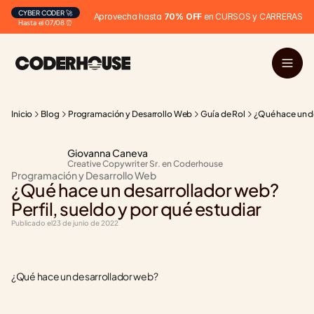
CYBER CODER 🚀
Aprovecha hasta 
70% OFF
 en CURSOS y CARRERAS
Hasta el 07/08 ⏰
Inicio
Blog
Programación y Desarrollo Web
Guía de Rol
¿Qué hace un de
Giovanna Caneva
Creative Copywriter Sr. en Coderhouse
Programación y Desarrollo Web
¿Qué hace un desarrollador web? 
Perfil, sueldo y por qué estudiar
Publicado el
23 de junio de 2022
¿Qué hace un desarrollador web?