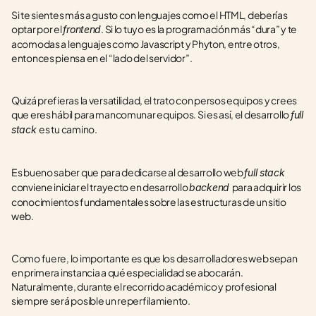
Si te sientes más a gusto con lenguajes como el HTML, deberías 
optar por el 
. Si lo tuyo es la programación más “dura” y te 
frontend
acomodas a lenguajes como Javascript y Phyton, entre otros, 
entonces piensa en el “lado del servidor”.
Quizá prefieras la versatilidad, el trato con persos equipos y crees 
que eres hábil para mancomunar equipos. Si es así, el desarrollo 
full 
es tu camino.
stack 
Es bueno saber que para dedicarse al desarrollo web 
full stack 
conviene iniciar el trayecto en desarrollo 
para adquirir los 
backend 
conocimientos fundamentales sobre las estructuras de un sitio 
web.
Como fuere, lo importante es que los desarrolladores web sepan 
en primera instancia a qué especialidad se abocarán. 
Naturalmente, durante el recorrido académico y profesional 
siempre será posible un reperfilamiento.