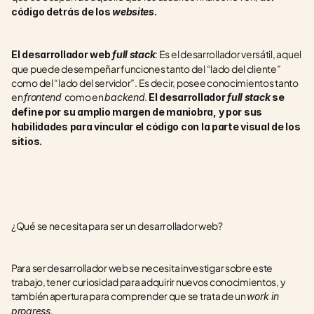
código detrás de los 
websites
.
: Es el desarrollador versátil, aquel 
El desarrollador web 
full stack
que puede desempeñar funciones tanto del “lado del cliente” 
como del “lado del servidor”. Es decir, posee conocimientos tanto 
en 
como en 
. 
frontend 
backend
El desarrollador 
full stack 
se 
define por su amplio margen de maniobra, y por sus 
habilidades para vincular el código con la parte visual de los 
sitios.  
¿Qué se necesita para ser un desarrollador web?
Para ser desarrollador web se necesita investigar sobre este 
trabajo, tener curiosidad para adquirir nuevos conocimientos, y 
también apertura para comprender que se trata de un 
work in 
.
progress