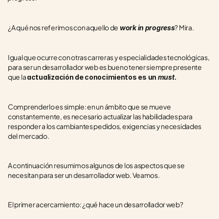
¿A qué nos referimos con aquello de
? Mira.
work in progress
Igual que ocurre con otras carreras y especialidades tecnológicas, 
para ser un desarrollador web es bueno tener siempre presente 
que la 
actualización de conocimientos es un 
must
.
Comprenderlo es simple: en un ámbito que se mueve 
constantemente, es necesario actualizar las habilidades para 
responder a los cambiantes pedidos, exigencias y necesidades 
del mercado.
A continuación resumimos algunos de los aspectos que se 
necesitan para ser un desarrollador web. Veamos.
El primer acercamiento: ¿qué hace un desarrollador web?