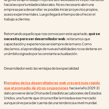
hacia las oportunidades laborales. No es necesario abrir una 
empresa para desarrollar: es posible iniciar proyectos propios, 
acaso experimentales. Luego llegará el tiempo de ofrecer el 
trabajo a clientes.
Retomando aquello que nos convoca en este apartado, 
qué se 
, reiteramos que 
necesita para ser desarrollador web
capacitación y experiencia van siempre de la mano.Como 
decíamos, el aprendizaje de nuevas habilidades no se detiene en 
un ámbito signado por la constante actualización.
Desarrollador web: las ventajas de la especialidad
El
empleo de los desarrolladores web crecerá más rápido 
hacia el año 2029. El 
que el promedio de otras ocupaciones
dato proviene de la Oficina de Estadísticas Laborales de Estados 
Unidos, una fuente que circunscribe la mirada a ese mercado 
aunque sirve para dar cuenta de una tendencia a nivel mundial.