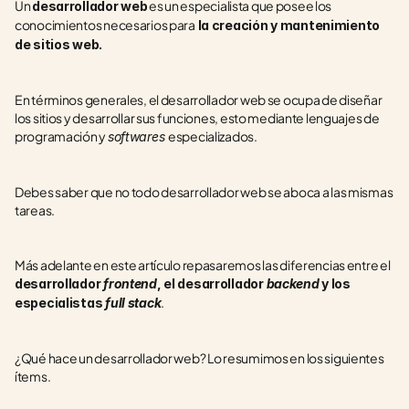
Un 
 es un especialista que posee los 
desarrollador web
conocimientos necesarios para
 la creación y mantenimiento 
de sitios web.
En términos generales, el desarrollador web se ocupa de diseñar 
los sitios y desarrollar sus funciones, esto mediante lenguajes de 
programación y 
especializados.
softwares 
Debes saber que no todo desarrollador web se aboca a las mismas 
tareas.
Más adelante en este artículo repasaremos las diferencias entre el 
desarrollador 
frontend
, el desarrollador 
backend 
y los 
.  
especialistas 
full stack
¿Qué hace un desarrollador web? Lo resumimos en los siguientes 
ítems.