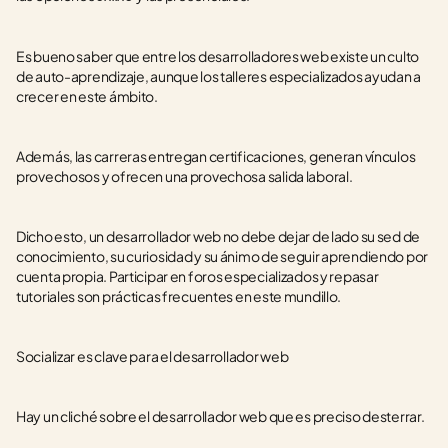
Es bueno saber que entre los desarrolladores web existe un culto 
de auto-aprendizaje, aunque los talleres especializados ayudan a 
crecer en este ámbito.
Además, las carreras entregan certificaciones, generan vínculos 
provechosos y ofrecen una provechosa salida laboral.
Dicho esto, un desarrollador web no debe dejar de lado su sed de 
conocimiento, su curiosidad y su ánimo de seguir aprendiendo por 
cuenta propia. Participar en foros especializados y repasar 
tutoriales son prácticas frecuentes en este mundillo.
Socializar es clave para el desarrollador web
Hay un cliché sobre el desarrollador web que es preciso desterrar.