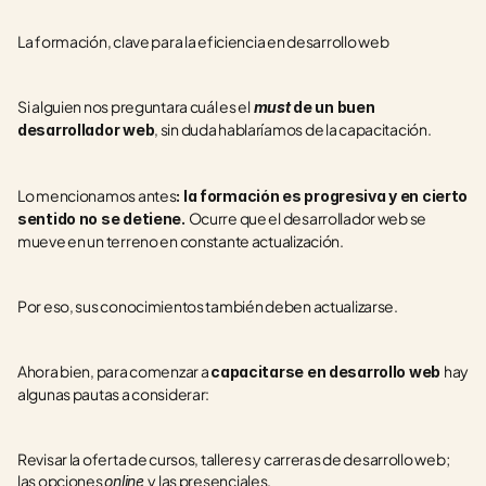
La formación, clave para la eficiencia en desarrollo web
Si alguien nos preguntara cuál es el
must 
de un buen 
, sin duda hablaríamos de la capacitación.
desarrollador web
Lo mencionamos antes
: la formación es progresiva y en cierto 
Ocurre que el desarrollador web se 
sentido no se detiene. 
mueve en un terreno en constante actualización.
Por eso, sus conocimientos también deben actualizarse.
Ahora bien, para comenzar a 
hay 
capacitarse en desarrollo web 
algunas pautas a considerar:
Revisar la oferta de cursos, talleres y carreras de desarrollo web; 
las opciones 
y las presenciales.
online 