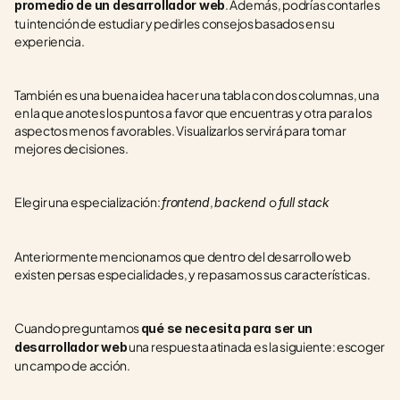
. Además, podrías contarles 
promedio de un desarrollador web
tu intención de estudiar y pedirles consejos basados en su 
experiencia.
También es una buena idea hacer una tabla con dos columnas, una 
en la que anotes los puntos a favor que encuentras y otra para los 
aspectos menos favorables. Visualizarlos servirá para tomar 
mejores decisiones.
Elegir una especialización: 
, 
o 
frontend
backend 
full stack
Anteriormente mencionamos que dentro del desarrollo web 
existen persas especialidades, y repasamos sus características.
Cuando preguntamos 
qué se necesita para ser un 
 una respuesta atinada es la siguiente: escoger 
desarrollador web
un campo de acción.