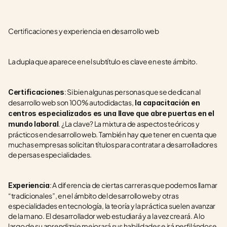
Certificaciones y experiencia en desarrollo web
La dupla que aparece en el subtítulo es clave en este ámbito.
: Si bien algunas personas que se dedican al 
Certificaciones
desarrollo web son 100% autodidactas,
 la capacitación en 
centros especializados es una llave que abre puertas en el 
. ¿La clave? La mixtura de aspectos teóricos y 
mundo laboral
prácticos en desarrollo web. También hay que tener en cuenta que 
muchas empresas solicitan títulos para contratar a desarrolladores 
de persas especialidades.
: A diferencia de ciertas carreras que podemos llamar 
Experiencia
“tradicionales”, en el ámbito del desarrollo web y otras 
especialidades en tecnología, la teoría y la práctica suelen avanzar 
de la mano. El desarrollador web estudiará y a la vez creará. A lo 
largo de su aprendizaje mejorará sus habilidades e irá perfilándose 