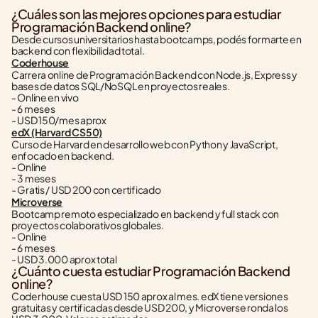
¿Cuáles son las mejores opciones para estudiar 
Programación Backend online?
Desde cursos universitarios hasta bootcamps, podés formarte en 
backend con flexibilidad total.
Coderhouse
Carrera online de Programación Backend con Node.js, Express y 
bases de datos SQL/NoSQL en proyectos reales.
- Online en vivo
- 6 meses
- USD 150/mes aprox
edX (Harvard CS50)
Curso de Harvard en desarrollo web con Python y JavaScript, 
enfocado en backend.
- Online
- 3 meses
- Gratis / USD 200 con certificado
Microverse
Bootcamp remoto especializado en backend y full stack con 
proyectos colaborativos globales.
- Online
- 6 meses
- USD 3.000 aprox total
¿Cuánto cuesta estudiar Programación Backend 
online?
Coderhouse cuesta USD 150 aprox al mes. edX tiene versiones 
gratuitas y certificadas desde USD 200, y Microverse ronda los 