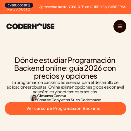
CYBER CODER 🚀
Aprovecha hasta 
70% OFF
 en CURSOS y CARRERAS
Hasta el 09/08 ⏰
Dónde estudiar Programación 
Backend online: guía 2026 con 
precios y opciones
La programación backend es esencial para el desarrollo de 
aplicaciones robustas. Online existen opciones globales con aval 
académico y bootcamps prácticos.
Giovanna Caneva
Creative Copywriter Sr. en Coderhouse
Ver curso de Programación Backend