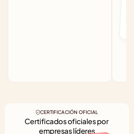
f
b
CERTIFICACIÓN OFICIAL
Certificados oficiales por 
empresas líderes