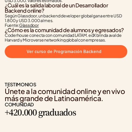
USD 3.000. Valores estimados.
¿Cuál es la salida laboral de un Desarrollador 
Backend online?
Según Glassdoor, un backend developer global gana entre USD 
1.800 y USD 3.000 al mes.
Fuente:
Glassdoor
¿Cómo es la comunidad de alumnos y egresados?
Coderhouse conecta con comunidad LATAM. edX brinda aval de 
Harvard y Microverse networking global con empresas.
Ver curso de Programación Backend
TESTIMONIOS
Únete a la comunidad online y en vivo 
más grande de Latinoamérica.
COMUNIDAD
+420.000 graduados