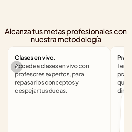
Alcanza tus metas profesionales con 
nuestra metodología
Clases en vivo.
Práct
Accede a clases en vivo con 
Tendr
profesores expertos, para 
práct
repasar los conceptos y 
que t
despejar tus dudas.
dinám
col
c