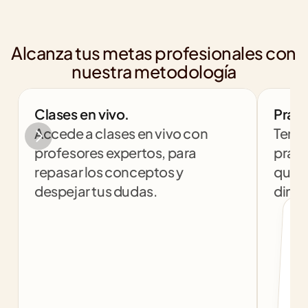
Alcanza tus metas profesionales con 
nuestra metodología
Clases en vivo.
Práct
Accede a clases en vivo con 
Tendr
profesores expertos, para 
práct
repasar los conceptos y 
que t
despejar tus dudas.
dinám
col
c
f