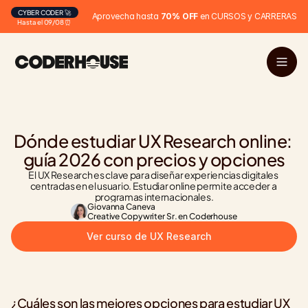
CYBER CODER 🚀
Aprovecha hasta 
70% OFF
 en CURSOS y CARRERAS
Hasta el 09/08 ⏰
Dónde estudiar UX Research online: 
guía 2026 con precios y opciones
El UX Research es clave para diseñar experiencias digitales 
centradas en el usuario. Estudiar online permite acceder a 
programas internacionales.
Giovanna Caneva
Creative Copywriter Sr. en Coderhouse
Ver curso de UX Research
¿Cuáles son las mejores opciones para estudiar UX 