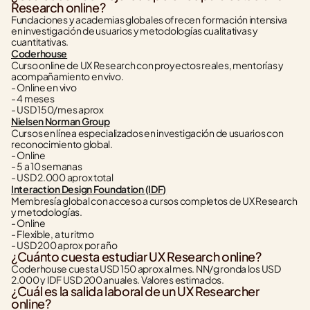
Research online?
Fundaciones y academias globales ofrecen formación intensiva 
en investigación de usuarios y metodologías cualitativas y 
cuantitativas.
Coderhouse
Curso online de UX Research con proyectos reales, mentorías y 
acompañamiento en vivo.
- Online en vivo
- 4 meses
- USD 150/mes aprox
Nielsen Norman Group
Cursos en línea especializados en investigación de usuarios con 
reconocimiento global.
- Online
- 5 a 10 semanas
- USD 2.000 aprox total
Interaction Design Foundation (IDF)
Membresía global con acceso a cursos completos de UX Research 
y metodologías.
- Online
- Flexible, a tu ritmo
- USD 200 aprox por año
¿Cuánto cuesta estudiar UX Research online?
Coderhouse cuesta USD 150 aprox al mes. NN/g ronda los USD 
2.000 y IDF USD 200 anuales. Valores estimados.
¿Cuál es la salida laboral de un UX Researcher 
online?