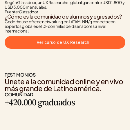
Según Glassdoor, un UX Researcher global gana entre USD 1.800 y 
USD 3.000 mensuales.
Fuente:
Glassdoor
¿Cómo es la comunidad de alumnos y egresados?
Coderhouse ofrece networking en LATAM. NN/g conecta con 
expertos globales e IDF con miles de diseñadores a nivel 
internacional.
Ver curso de UX Research
TESTIMONIOS
Únete a la comunidad online y en vivo 
más grande de Latinoamérica.
COMUNIDAD
+420.000 graduados