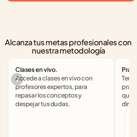
Alcanza tus metas profesionales con 
nuestra metodología
Clases en vivo.
Práct
Accede a clases en vivo con 
Tendr
profesores expertos, para 
práct
repasar los conceptos y 
que t
despejar tus dudas.
dinám
col