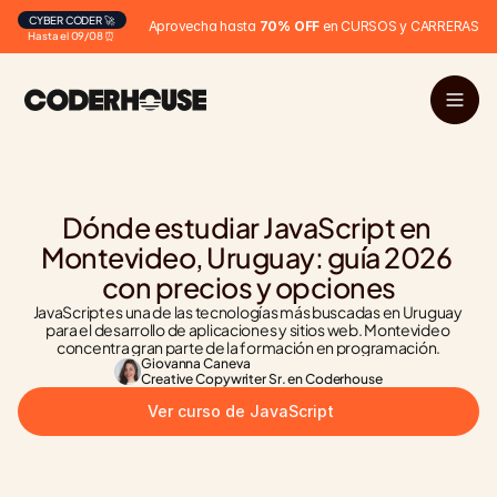
CYBER CODER 🚀
Aprovecha hasta 
70% OFF
 en CURSOS y CARRERAS
Hasta el 09/08 ⏰
Dónde estudiar JavaScript en 
Montevideo, Uruguay: guía 2026 
con precios y opciones
JavaScript es una de las tecnologías más buscadas en Uruguay 
para el desarrollo de aplicaciones y sitios web. Montevideo 
concentra gran parte de la formación en programación.
Giovanna Caneva
Creative Copywriter Sr. en Coderhouse
Ver curso de JavaScript