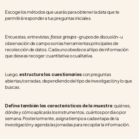
Escoge los métodos que usarás para obtener la data que te 
permitirá responder a tus preguntas iniciales.
Encuestas, entrevistas, 
 -grupos de discusión- u 
focus groups
observación de campo son las herramientas principales de 
recolección de datos. Cada uno obedece al tipo de información 
que deseas recoger: cuantitativa o cualitativa. 
Luego, 
 con preguntas 
estructura los cuestionarios
abiertas/cerradas, dependiendo del tipo de investigación y lo que 
buscas.
: quiénes, 
Define también las características de la muestra
dónde y cómo aplicarás los instrumentos, cuántos por día o por 
semana. Posteriormente, asigna tiempo a cada etapa de la 
investigación y agenda las jornadas para recopilar la información. 