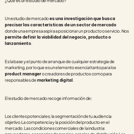
¿Qué es un estudio de mercado?
Un estudio de mercado 
es una investigación que busca 
precisar las características de un sector de mercado 
donde una empresa aspira a posicionar un producto o servicio. Nos 
permite definir la viabilidad del negocio, producto o 
. 
lanzamiento
Es la base y el punto de arranque de cualquier estrategia de 
marketing, por lo que es un elemento esencial tanto para los
 o creadores de productos como para 
product manager
responsables de 
.
marketing digital
El estudio de mercado recoge información de:
Los clientes potenciales; la segmentación de tu audiencia 
objetivo.La competencia y la posición del producto en el 
mercado. Las condiciones comerciales de la industria: 