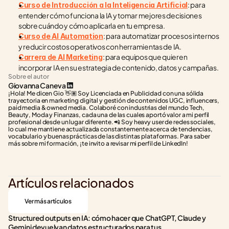
: para 
Curso de Introducción a la Inteligencia Artificial
entender cómo funciona la IA y tomar mejores decisiones 
sobre cuándo y cómo aplicarla en tu empresa.
: para automatizar procesos internos 
Curso de AI Automation
y reducir costos operativos con herramientas de IA.
: para equipos que quieren 
Carrera de AI Marketing
incorporar IA en su estrategia de contenido, datos y campañas.
Sobre el autor
Giovanna Caneva
¡Hola! Me dicen Gio 👋🏽 Soy Licenciada en Publicidad con una sólida 
trayectoria en marketing digital y gestión de contenidos UGC, influencers, 
paid media & owned media. Colaboré con industrias del mundo Tech, 
Beauty, Moda y Finanzas, cada una de las cuales aportó valor a mi perfil 
profesional desde un lugar diferente. 📲 Soy heavy user de redes sociales, 
lo cual me mantiene actualizada constantemente acerca de tendencias, 
vocabulario y buenas prácticas de las distintas plataformas. Para saber 
más sobre mi formación, ¡te invito a revisar mi perfil de LinkedIn!
Artículos relacionados
Ver más artículos
Structured outputs en IA: cómo hacer que ChatGPT, Claude y 
Gemini devuelvan datos estructurados para tus 