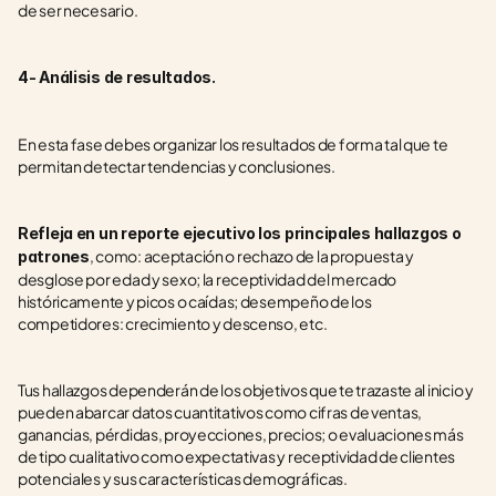
de ser necesario.
4- Análisis de resultados.
En esta fase debes organizar los resultados de forma tal que te 
permitan detectar tendencias y conclusiones. 
Refleja en un reporte ejecutivo los principales hallazgos o 
, como: aceptación o rechazo de la propuesta y 
patrones
desglose por edad y sexo; la receptividad del mercado 
históricamente y picos o caídas; desempeño de los 
competidores: crecimiento y descenso, etc.
Tus hallazgos dependerán de los objetivos que te trazaste al inicio y 
pueden abarcar datos cuantitativos como cifras de ventas, 
ganancias, pérdidas, proyecciones, precios; o evaluaciones más 
de tipo cualitativo como expectativas y receptividad de clientes 
potenciales y sus características demográficas.