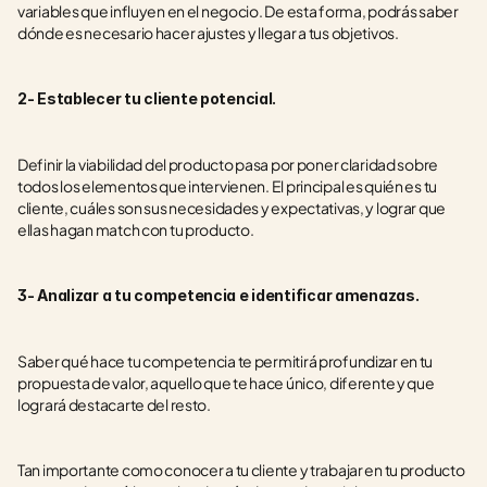
variables que influyen en el negocio. De esta forma, podrás saber 
dónde es necesario hacer ajustes y llegar a tus objetivos.
2- Establecer tu cliente potencial.
Definir la viabilidad del producto pasa por poner claridad sobre 
todos los elementos que intervienen. El principal es quién es tu 
cliente, cuáles son sus necesidades y expectativas, y lograr que 
ellas hagan match con tu producto.
3- Analizar a tu competencia e identificar amenazas.
Saber qué hace tu competencia te permitirá profundizar en tu 
propuesta de valor, aquello que te hace único, diferente y que 
logrará destacarte del resto. 
Tan importante como conocer a tu cliente y trabajar en tu producto 