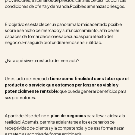
proveedores, escenarios de precios, canales de distribución.Las 
condiciones de oferta y demanda.Posibles amenazas o riesgos.
El objetivo es establecer un panorama lo más acertado posible 
sobre ese nicho de mercado y su funcionamiento, a fin de ser 
capaces de tomar decisiones adecuadas para el éxito del 
negocio. Enseguida profundizaremos en su utilidad.
¿Para qué sirve un estudio de mercado?
Un estudio de mercado 
tiene como finalidad constatar que el 
producto o servicio que estamos por lanzar es viable y 
: que puede generar beneficios para 
potencialmente rentable
sus promotores. 
A partir de él se define el 
 para llevar la idea a la 
plan de negocios
realidad. Además, permite adelantarse a los escenarios de 
receptividad de clientes y la competencia, y de esa forma trazar 
estrategias acordes de forma anticipada.