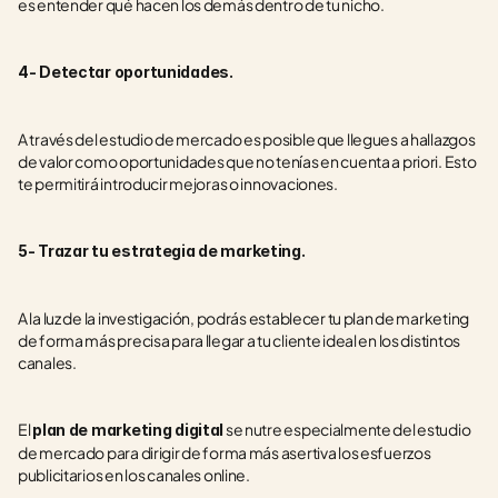
es entender qué hacen los demás dentro de tu nicho.
4- Detectar oportunidades.
A través del estudio de mercado es posible que llegues a hallazgos 
de valor como oportunidades que no tenías en cuenta a priori. Esto 
te permitirá introducir mejoras o innovaciones.
5- Trazar tu estrategia de marketing.
A la luz de la investigación, podrás establecer tu plan de marketing 
de forma más precisa para llegar a tu cliente ideal en los distintos 
canales. 
El 
 se nutre especialmente del estudio 
plan de marketing digital
de mercado para dirigir de forma más asertiva los esfuerzos 
publicitarios en los canales online.