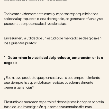
Todo esto evidentemente es muy importante porque le brinda 
solidez a la propuesta o idea de negocio, se genera confianza y se 
pueden atraer potenciales inversionistas.
En resumen, la utilidad de un estudio de mercado se desglosa en 
los siguientes puntos:
1- Determinar la viabilidad del producto, emprendimiento o 
negocio.
¿Ese nuevo producto que piensas lanzar o ese emprendimiento 
que siempre has querido hacer realidad pueden realmente 
generar ganancias?
El estudio de mercado te permitirá despejar esa incógnita sobre la 
base de una investigación que toma en cuenta las distintas 