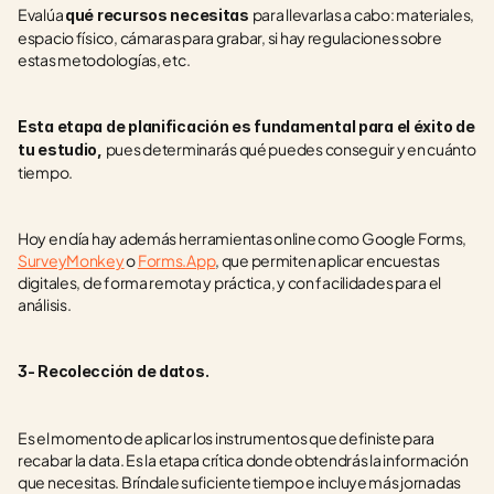
Evalúa 
para llevarlas a cabo: materiales, 
qué recursos necesitas 
espacio físico, cámaras para grabar, si hay regulaciones sobre 
estas metodologías, etc. 
Esta etapa de planificación es fundamental para el éxito de 
pues determinarás qué puedes conseguir y en cuánto 
tu estudio, 
tiempo.
Hoy en día hay además herramientas online como Google Forms, 
SurveyMonkey
 o 
Forms.App
, que permiten aplicar encuestas 
digitales, de forma remota y práctica, y con facilidades para el 
análisis.
3- Recolección de datos.
Es el momento de aplicar los instrumentos que definiste para 
recabar la data. Es la etapa crítica donde obtendrás la información 
que necesitas. Bríndale suficiente tiempo e incluye más jornadas 