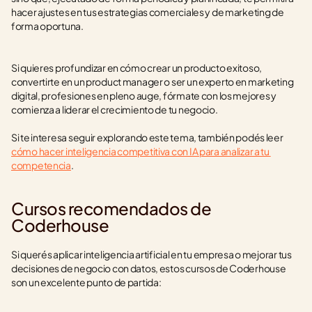
hacer ajustes en tus estrategias comerciales y de marketing de 
forma oportuna. 
Si quieres profundizar en cómo crear un producto exitoso, 
convertirte en un product manager o ser un experto en marketing 
digital, profesiones en pleno auge, fórmate con los mejores y 
comienza a liderar el crecimiento de tu negocio.
Si te interesa seguir explorando este tema, también podés leer 
cómo hacer inteligencia competitiva con IA para analizar a tu 
competencia
.
Cursos recomendados de 
Coderhouse
Si querés aplicar inteligencia artificial en tu empresa o mejorar tus 
decisiones de negocio con datos, estos cursos de Coderhouse 
son un excelente punto de partida: