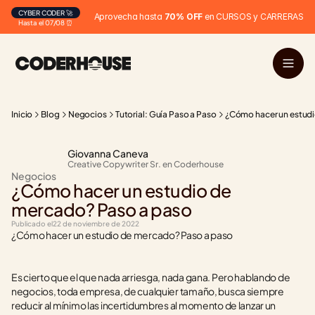
CYBER CODER 🚀
Aprovecha hasta 
70% OFF
 en CURSOS y CARRERAS
Hasta el 07/08 ⏰
Inicio
Blog
Negocios
Tutorial: Guía Paso a Paso
¿Cómo hacer un estudi
Giovanna Caneva
Creative Copywriter Sr. en Coderhouse
Negocios
¿Cómo hacer un estudio de 
mercado? Paso a paso
Publicado el
22 de noviembre de 2022
¿Cómo hacer un estudio de mercado? Paso a paso
Es cierto que el que nada arriesga, nada gana. Pero hablando de 
negocios, toda empresa, de cualquier tamaño, busca siempre 
reducir al mínimo las incertidumbres al momento de lanzar un 