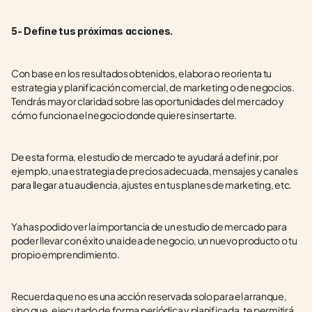
5- Define tus próximas acciones.
Con base en los resultados obtenidos, elabora o reorienta tu 
estrategia y planificación comercial, de marketing o de negocios. 
Tendrás mayor claridad sobre las oportunidades del mercado y 
cómo funciona el negocio donde quieres insertarte.
De esta forma, el estudio de mercado te ayudará a definir, por 
ejemplo, una estrategia de precios adecuada, mensajes y canales 
para llegar a tu audiencia, ajustes en tus planes de marketing, etc.
Ya has podido ver la importancia de un estudio de mercado para 
poder llevar con éxito una idea de negocio, un nuevo producto o tu 
propio emprendimiento. 
Recuerda que no es una acción reservada solo para el arranque, 
sino que, ejecutado de forma periódica y planificada, te permitirá 