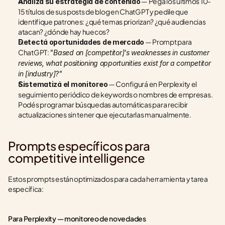
 — Pegá los últimos 10-
Analizá su estrategia de contenido
15 títulos de sus posts de blog en ChatGPT y pedile que 
identifique patrones: ¿qué temas priorizan? ¿qué audiencias 
atacan? ¿dónde hay huecos?
 — Prompt para 
Detectá oportunidades de mercado
ChatGPT: 
"Based on [competitor]'s weaknesses in customer 
reviews, what positioning opportunities exist for a competitor 
in [industry]?"
 — Configurá en Perplexity el 
Sistematizá el monitoreo
seguimiento periódico de keywords o nombres de empresas. 
Podés programar búsquedas automáticas para recibir 
actualizaciones sin tener que ejecutarlas manualmente.
Prompts específicos para 
competitive intelligence
Estos prompts están optimizados para cada herramienta y tarea 
específica:
Para Perplexity — monitoreo de novedades