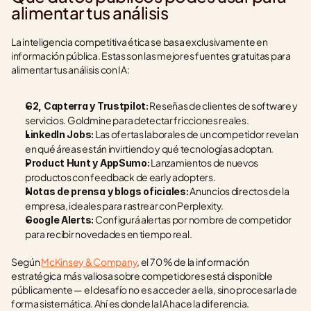
alimentar tus análisis
La inteligencia competitiva ética se basa exclusivamente en 
información pública. Estas son las mejores fuentes gratuitas para 
alimentar tus análisis con IA:
 Reseñas de clientes de software y 
G2, Capterra y Trustpilot:
servicios. Goldmine para detectar fricciones reales.
 Las ofertas laborales de un competidor revelan 
LinkedIn Jobs:
en qué áreas están invirtiendo y qué tecnologías adoptan.
 Lanzamientos de nuevos 
Product Hunt y AppSumo:
productos con feedback de early adopters.
 Anuncios directos de la 
Notas de prensa y blogs oficiales:
empresa, ideales para rastrear con Perplexity.
 Configurá alertas por nombre de competidor 
Google Alerts:
para recibir novedades en tiempo real.
Según 
McKinsey & Company
, el 70 % de la información 
estratégica más valiosa sobre competidores está disponible 
públicamente — el desafío no es acceder a ella, sino procesarla de 
forma sistemática. Ahí es donde la IA hace la diferencia.