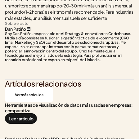
un monitoreo semanal rápido (20-30 min) más un análisis mensual 
profundo (1-2 horas) es el ritmo más recomendable. Para industrias 
más estables, un análisis mensual suele ser suficiente.
Sobre el autor
Dan Patiño
Soy Dan Patiño, responsable de AI Strategy & Innovation en Coderhouse. 
Mi día a día consiste en fusionar la gestión táctica del e-commerce (CRO, 
Email Marketing y SEO) con el desarrollo de soluciones disruptivas. Me 
especializo en crear apps internas con IA para automatizar tareas y 
potenciar la innovación dentro del equipo. Creo fielmente que la 
tecnología es el mejor aliado de la estrategia. Para profundizar en mi 
recorrido profesional, te espero en mi perfil de LinkedIn.
Artículos relacionados
Ver más artículos
Herramientas de visualización de datos más usadas en empresas: 
comparativa
Leer artículo