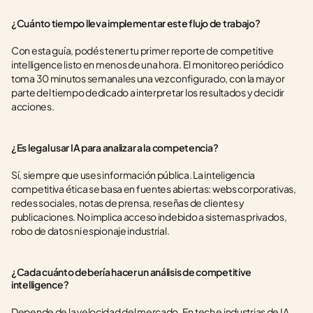
¿Cuánto tiempo lleva implementar este flujo de trabajo?
Con esta guía, podés tener tu primer reporte de competitive 
intelligence listo en menos de una hora. El monitoreo periódico 
toma 30 minutos semanales una vez configurado, con la mayor 
parte del tiempo dedicado a interpretar los resultados y decidir 
acciones.
¿Es legal usar IA para analizar a la competencia?
Sí, siempre que uses información pública. La inteligencia 
competitiva ética se basa en fuentes abiertas: webs corporativas, 
redes sociales, notas de prensa, reseñas de clientes y 
publicaciones. No implica acceso indebido a sistemas privados, 
robo de datos ni espionaje industrial.
¿Cada cuánto debería hacer un análisis de competitive 
intelligence?
Depende de la velocidad del mercado. En tech e industrias de IA, 