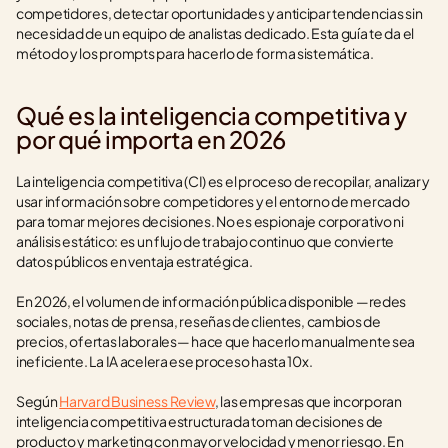
competidores, detectar oportunidades y anticipar tendencias sin 
necesidad de un equipo de analistas dedicado. Esta guía te da el 
método y los prompts para hacerlo de forma sistemática.
Qué es la inteligencia competitiva y 
por qué importa en 2026
La inteligencia competitiva (CI) es el proceso de recopilar, analizar y 
usar información sobre competidores y el entorno de mercado 
para tomar mejores decisiones. No es espionaje corporativo ni 
análisis estático: es un flujo de trabajo continuo que convierte 
datos públicos en ventaja estratégica.
En 2026, el volumen de información pública disponible —redes 
sociales, notas de prensa, reseñas de clientes, cambios de 
precios, ofertas laborales— hace que hacerlo manualmente sea 
ineficiente. La IA acelera ese proceso hasta 10x.
Según 
Harvard Business Review
, las empresas que incorporan 
inteligencia competitiva estructurada toman decisiones de 
producto y marketing con mayor velocidad y menor riesgo. En 