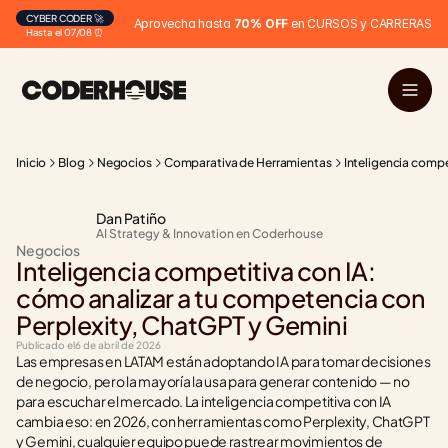
CYBER CODER 🚀
Aprovecha hasta 
70% OFF
 en CURSOS y CARRERAS
Hasta el 07/08 ⏰
Inicio
Blog
Negocios
Comparativa de Herramientas
Inteligencia compe
Dan Patiño
AI Strategy & Innovation en Coderhouse
Negocios
Inteligencia competitiva con IA: 
cómo analizar a tu competencia con 
Perplexity, ChatGPT y Gemini
Publicado el
6 de abril de 2026
Las empresas en LATAM están adoptando IA para tomar decisiones 
de negocio, pero la mayoría la usa para generar contenido — no 
para escuchar el mercado. La inteligencia competitiva con IA 
cambia eso: en 2026, con herramientas como Perplexity, ChatGPT 
y Gemini, cualquier equipo puede rastrear movimientos de 