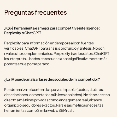
Preguntas frecuentes
¿Qué herramienta es mejor para competitive intelligence: 
Perplexity o ChatGPT?
Perplexity para información en tiempo real con fuentes 
verificables; ChatGPT para análisis profundo y síntesis. No son 
rivales sino complementarios: Perplexity trae los datos, ChatGPT 
los interpreta. Usados en secuencia son significativamente más 
potentes que por separado.
¿La IA puede analizar las redes sociales de mi competidor?
Puede analizar el contenido que vos le pasés (textos, titulares, 
descripciones, comentarios públicos copiados). No tiene acceso 
directo a métricas privadas como engagement real, alcance 
orgánico o seguidores exactos. Para esas métricas necesitás 
herramientas como Similarweb o SEMrush.