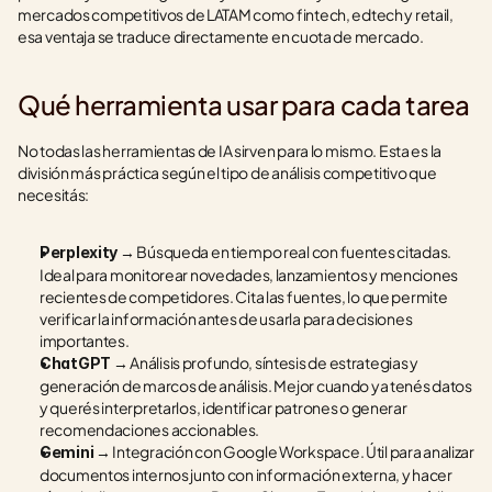
mercados competitivos de LATAM como fintech, edtech y retail, 
esa ventaja se traduce directamente en cuota de mercado.
Qué herramienta usar para cada tarea
No todas las herramientas de IA sirven para lo mismo. Esta es la 
división más práctica según el tipo de análisis competitivo que 
necesitás:
 → Búsqueda en tiempo real con fuentes citadas. 
Perplexity
Ideal para monitorear novedades, lanzamientos y menciones 
recientes de competidores. Cita las fuentes, lo que permite 
verificar la información antes de usarla para decisiones 
importantes.
 → Análisis profundo, síntesis de estrategias y 
ChatGPT
generación de marcos de análisis. Mejor cuando ya tenés datos 
y querés interpretarlos, identificar patrones o generar 
recomendaciones accionables.
 → Integración con Google Workspace. Útil para analizar 
Gemini
documentos internos junto con información externa, y hacer 