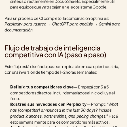
síntesis directamente en Docs o Sheets. Especialmente útil 
para equipos que ya trabajan en el ecosistema Google.
Para un proceso de CI completo, la combinación óptima es: 
Perplexity para rastreo → ChatGPT para análisis → Gemini para 
.
documentación
Flujo de trabajo de inteligencia 
competitiva con IA (paso a paso)
Este flujo está diseñado para ser replicable en cualquier industria, 
con una inversión de tiempo de 1-2 horas semanales:
 — Empezá con 3 a 5 
Definí a tus competidores clave
competidores directos. Incluir demasiados al inicio diluye el 
foco.
 — Prompt: 
Rastreá sus novedades con Perplexity
"What 
has [competitor] announced in the last 30 days? Include 
 Hacé 
product launches, partnerships, and pricing changes."
esto semanalmente para los competidores más activos.