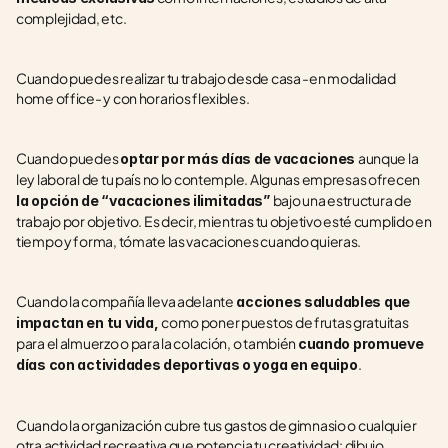
complejidad, etc.
Cuando puedes realizar tu trabajo desde casa -en modalidad 
home office- y con horarios flexibles.
Cuando puedes 
aunque la 
optar por más días de vacaciones 
ley laboral de tu país no lo contemple. Algunas empresas ofrecen
bajo una estructura de 
la opción de “vacaciones ilimitadas” 
trabajo por objetivo. Es decir, mientras tu objetivo esté cumplido en 
tiempo y forma, tómate las vacaciones cuando quieras.
Cuando la compañía lleva adelante
 acciones saludables que 
como poner puestos de frutas gratuitas 
impactan en tu vida, 
para el almuerzo o para la colación, o también 
cuando promueve 
.
días con actividades deportivas o yoga en equipo
Cuando la organización cubre tus gastos de gimnasio o cualquier 
otra actividad recreativa que potencia tu creatividad: dibujo, 