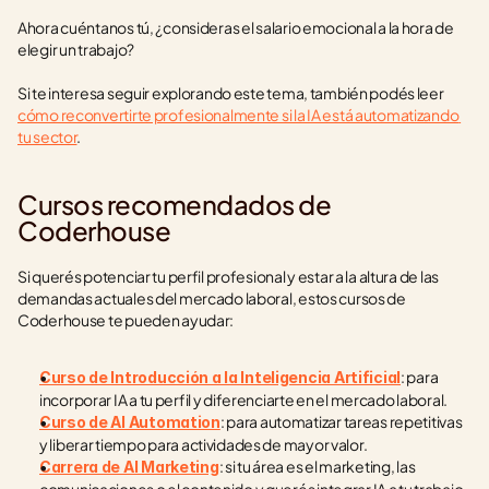
Ahora cuéntanos tú, ¿consideras el salario emocional a la hora de 
elegir un trabajo?
Si te interesa seguir explorando este tema, también podés leer 
cómo reconvertirte profesionalmente si la IA está automatizando 
tu sector
.
Cursos recomendados de 
Coderhouse
Si querés potenciar tu perfil profesional y estar a la altura de las 
demandas actuales del mercado laboral, estos cursos de 
Coderhouse te pueden ayudar:
: para 
Curso de Introducción a la Inteligencia Artificial
incorporar IA a tu perfil y diferenciarte en el mercado laboral.
: para automatizar tareas repetitivas 
Curso de AI Automation
y liberar tiempo para actividades de mayor valor.
: si tu área es el marketing, las 
Carrera de AI Marketing