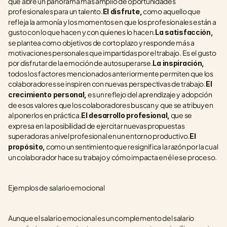
que abre un panorama más amplio de oportunidades 
profesionales para un talento.
 como aquello que 
El disfrute,
refleja la armonía y los momentos en que los profesionales están a 
gusto con lo que hacen y con quienes lo hacen.
La satisfacción,
se plantea como objetivos de corto plazo y responde más a 
motivaciones personales que impartidas por el trabajo. Es el gusto 
por disfrutar de la emoción de autosuperarse.
La inspiración,
todos los factores mencionados anteriormente permiten que los 
colaboradores se inspiren con nuevas perspectivas de trabajo.
El 
 es un reflejo del aprendizaje y adopción 
crecimiento personal,
de esos valores que los colaboradores buscan y que se atribuyen 
al ponerlos en práctica.
 que se 
El desarrollo profesional,
expresa en la posibilidad de ejercitar nuevas propuestas 
superadoras a nivel profesional en un entorno productivo.
El 
 como un sentimiento que resignifica la razón por la cual 
propósito,
un colaborador hace su trabajo y cómo impacta en él ese proceso.
Ejemplos de salario emocional
Aunque el salario emocional es un complemento del salario 