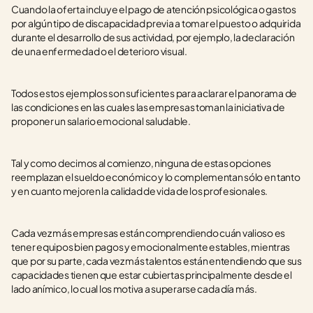
Cuando la oferta incluye el pago de atención psicológica o gastos 
por algún tipo de discapacidad previa a tomar el puesto o adquirida 
durante el desarrollo de sus actividad, por ejemplo, la declaración 
de una enfermedad o el deterioro visual.
Todos estos ejemplos son suficientes para aclarar el panorama de 
las condiciones en las cuales las empresas toman la iniciativa de 
proponer un salario emocional saludable. 
Tal y como decimos al comienzo, ninguna de estas opciones 
reemplazan el sueldo económico y lo complementan sólo en tanto 
y en cuanto mejoren la calidad de vida de los profesionales.
Cada vez más empresas están comprendiendo cuán valioso es 
tener equipos bien pagos y emocionalmente estables, mientras 
que por su parte, cada vez más talentos están entendiendo que sus 
capacidades tienen que estar cubiertas principalmente desde el 
lado anímico, lo cual los motiva a superarse cada día más.