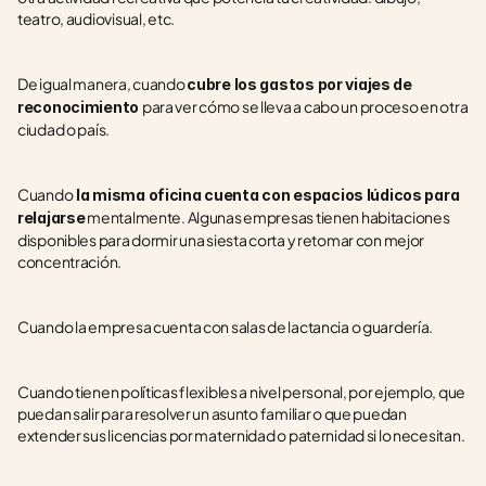
teatro, audiovisual, etc.
De igual manera, cuando 
cubre los gastos por viajes de 
para ver cómo se lleva a cabo un proceso en otra 
reconocimiento 
ciudad o país.
Cuando
 la misma oficina cuenta con espacios lúdicos para 
 mentalmente. Algunas empresas tienen habitaciones 
relajarse
disponibles para dormir una siesta corta y retomar con mejor 
concentración.
Cuando la empresa cuenta con salas de lactancia o guardería.  
Cuando tienen políticas flexibles a nivel personal, por ejemplo, que 
puedan salir para resolver un asunto familiar o que puedan 
extender sus licencias por maternidad o paternidad si lo necesitan.