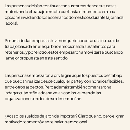
Las personas debían continuar con sus tareas desde sus casas, 
motorizando el trabajo remoto que hasta el momento era una 
opción e invadiendo los escenarios domésticos durante la jornada 
laboral.
Por un lado, las empresas tuvieron que incorporar una cultura de 
trabajo basada en el equilibrio emocional de sus talentos para 
retenerlos, y por el otro, estos empezaron a movilizarse buscando 
la mejor propuesta en este sentido.
Las personas empezaron a privilegiar aquellos puestos de trabajo 
que puedan realizar desde cualquier parte y con horarios flexibles, 
entre otros aspectos. Pero además también comenzaron a 
indagar cuán reflejados se veían con los valores de las 
organizaciones en donde se desempeñan.
¿Acaso los sueldos dejaron de importar? Claro que no, pero el gran 
motivador comenzó a ser el salario emocional. 