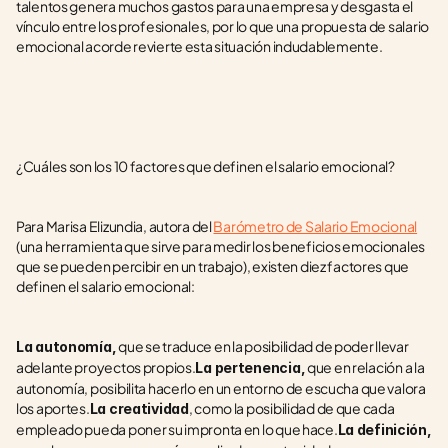
talentos genera muchos gastos para una empresa y desgasta el 
vínculo entre los profesionales, por lo que una propuesta de salario 
emocional acorde revierte esta situación indudablemente.
¿Cuáles son los 10 factores que definen el salario emocional?
Para Marisa Elizundia, autora del 
Barómetro de Salario Emocional
(una herramienta que sirve para medir los beneficios emocionales 
que se pueden percibir en un trabajo), existen diez factores que 
definen el salario emocional:
 que se traduce en la posibilidad de poder llevar 
La autonomía,
adelante proyectos propios.
 que en relación a la 
La pertenencia,
autonomía, posibilita hacerlo en un entorno de escucha que valora 
los aportes.
, como la posibilidad de que cada 
La creatividad
empleado pueda poner su impronta en lo que hace.
La definición,