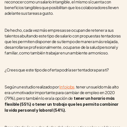
reconocer como un salario intangible, el mismo sí cuenta con 
beneficios tangibles que posibilitan que los colaboradores lleven 
adelante sus tareas a gusto.
De hecho, cada vez más empresas se ocupan de retener a sus 
talentos abultando este tipo de salario con propuestas tentadoras 
que les permiten disponer de su tiempo de manera más relajada, 
desarrollarse profesionalmente, ocuparse de la salud personal y 
familiar, como también trabajar en un ambiente armonioso.
¿Crees que este tipo de oferta podría ser tentadora para ti? 
Según un estudio realizado por 
Infojobs,
 tener un sueldo más alto 
era un motivador importante para cambiar de empleo en 2020 
(79%), pero también lo era la opción de
 tener un horario más 
flexible (55%) o tener un trabajo que les permita combinar 
la vida personal y laboral (54%).