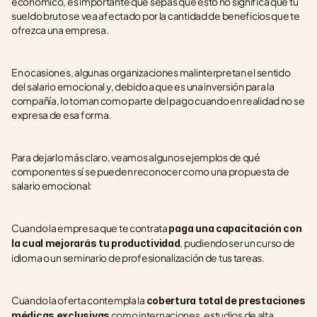
económico, es importante que sepas que esto no significa que tu 
sueldo bruto se vea afectado por la cantidad de beneficios que te 
ofrezca una empresa.
En ocasiones, algunas organizaciones malinterpretan el sentido 
del salario emocional y, debido a que es una inversión para la 
compañía, lo toman como parte del pago cuando en realidad no se 
expresa de esa forma.
Para dejarlo más claro, veamos algunos ejemplos de qué 
componentes sí se pueden reconocer como una propuesta de 
salario emocional:
Cuando la empresa que te contrata 
paga una capacitación con 
, pudiendo ser un curso de 
la cual mejorarás tu productividad
idioma o un seminario de profesionalización de tus tareas.
Cuando la oferta contempla la 
cobertura total de prestaciones 
 como internaciones, estudios de alta 
médicas exclusivas