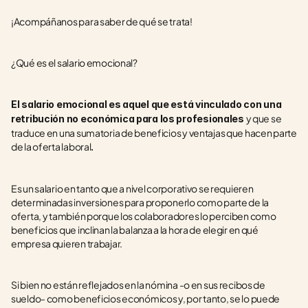
¡Acompáñanos para saber de qué se trata! 
¿Qué es el salario emocional?
El salario emocional es aquel que está vinculado con una 
y que se 
retribución no económica para los profesionales 
traduce en una sumatoria de beneficios y ventajas que hacen parte 
de la oferta laboral
. 
Es un salario en tanto que a nivel corporativo se requieren 
determinadas inversiones para proponerlo como parte de la 
oferta, y también porque los colaboradores lo perciben como 
beneficios que inclinan la balanza a la hora de elegir en qué 
empresa quieren trabajar.
Si bien no están reflejados en la nómina -o en sus recibos de 
sueldo- como beneficios económicos y, por tanto, se lo puede 