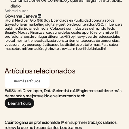
comunicaciones o el contenido y querés integrar IA a tu trabajo 
diario.
Sobre el autor
Giovanna Caneva
¡Hola! Me dicen Gio 👋🏽 Soy Licenciada en Publicidad con una sólida 
trayectoria en marketing digital y gestión de contenidos UGC, influencers, 
paid media & owned media. Colaboré con industrias del mundo Tech, 
Beauty, Moda y Finanzas, cada una de las cuales aportó valor a mi perfil 
profesional desde un lugar diferente. 📲 Soy heavy user de redes sociales, 
lo cual me mantiene actualizada constantemente acerca de tendencias, 
vocabulario y buenas prácticas de las distintas plataformas. Para saber 
más sobre mi formación, ¡te invito a revisar mi perfil de LinkedIn!
Artículos relacionados
Ver más artículos
Full Stack Developer, Data Scientist o AI Engineer: cuál tiene más 
demanda y mejor sueldo en el mercado tech
Leer artículo
Cuánto gana un profesional de IA en su primer trabajo: salarios, 
roles y lo que no te cuentan los bootcamps