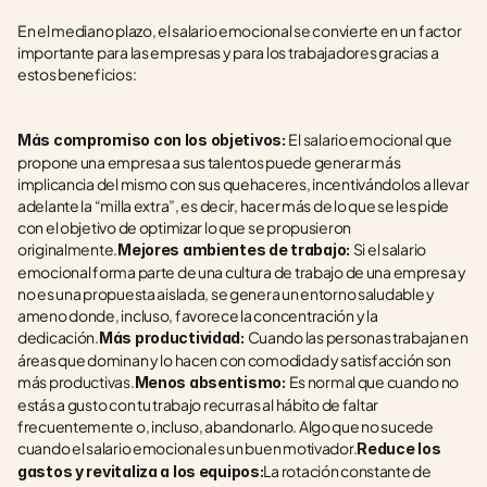
En el mediano plazo, el salario emocional se convierte en un factor 
importante para las empresas y para los trabajadores gracias a 
estos beneficios:
El salario emocional que 
Más compromiso con los objetivos: 
propone una empresa a sus talentos puede generar más 
implicancia del mismo con sus quehaceres, incentivándolos a llevar 
adelante la “milla extra”, es decir, hacer más de lo que se les pide 
con el objetivo de optimizar lo que se propusieron 
originalmente.
Si el salario 
Mejores ambientes de trabajo: 
emocional forma parte de una cultura de trabajo de una empresa y 
no es una propuesta aislada, se genera un entorno saludable y 
ameno donde, incluso, favorece la concentración y la 
dedicación.
Cuando las personas trabajan en 
Más productividad: 
áreas que dominan y lo hacen con comodidad y satisfacción son 
más productivas.
Es normal que cuando no 
Menos absentismo: 
estás a gusto con tu trabajo recurras al hábito de faltar 
frecuentemente o, incluso, abandonarlo. Algo que no sucede 
cuando el salario emocional es un buen motivador.
Reduce los 
La rotación constante de 
gastos y revitaliza a los equipos: