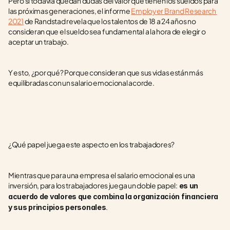
Pero si todavía quedan dudas del valor que tienen los sueldos para 
las próximas generaciones, el informe 
Employer Brand Research 
2021
 de Randstad revela que los talentos de 18 a 24 años no 
consideran que el sueldo sea fundamental a la hora de elegir o 
aceptar un trabajo.
Y esto, ¿por qué? Porque consideran que sus vidas están más 
equilibradas con un salario emocional acorde.
¿Qué papel juega este aspecto en los trabajadores?
Mientras que para una empresa el salario emocional es una 
inversión, para los trabajadores juega un doble papel:
 es un 
acuerdo de valores que combina la organización financiera 
.
y sus principios personales