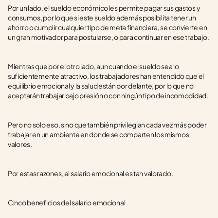
Por un lado, el sueldo económico les permite pagar sus gastos y 
consumos, por lo que si este sueldo además posibilita tener un 
ahorro o cumplir cualquier tipo de meta financiera, se convierte en 
un gran motivador para postularse, o para continuar en ese trabajo.
Mientras que por el otro lado, aun cuando el sueldo sea lo 
suficientemente atractivo, los trabajadores han entendido que el 
equilibrio emocional y la salud están por delante, por lo que no 
aceptarán trabajar bajo presión o con ningún tipo de incomodidad.
Pero no solo eso, sino que también privilegian cada vez más poder 
trabajar en un ambiente en donde se comparten los mismos 
valores.
Por estas razones, el salario emocional es tan valorado.  
Cinco beneficios del salario emocional