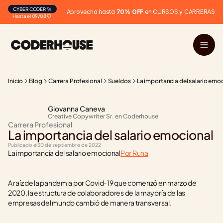
CYBER CODER 🚀
Aprovecha hasta 
70% OFF
 en CURSOS y CARRERAS
Hasta el 09/08 ⏰
Inicio
Blog
Carrera Profesional
Sueldos
La importancia del salario emo
Giovanna Caneva
Creative Copywriter Sr. en Coderhouse
Carrera Profesional
La importancia del salario emocional
Publicado el
30 de septiembre de 2022
La importancia del salario emocional
Por Runa
A raíz de la pandemia por Covid-19 que comenzó en marzo de 
2020, la estructura de colaboradores de la mayoría de las 
empresas del mundo cambió de manera transversal. 