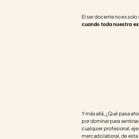
El ser docente no es solo
cuando toda nuestra expe
Y más allá, ¿Qué pasa aho
por dominar para sentirse
cualquier profesional, eje
mercado laboral, de esta