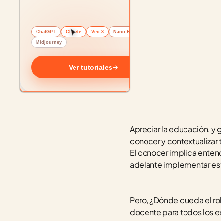
ChatGPT
Claude
Veo 3
Nano Banana
Midjourney
Ver tutoriales
Apreciar la educación, y g
conocer y contextualizar 
El conocer implica entend
adelante implementar est
Pero, ¿Dónde queda el ro
docente para todos los ex