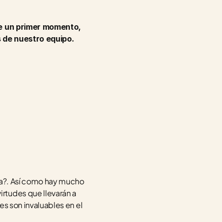
de un primer momento, 
s de nuestro equipo. 
ia?. Así como hay mucho 
tudes que llevarán a 
es son invaluables en el 