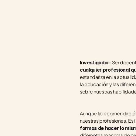
Ser docent
Investigador: 
cualquier profesional q
estandariza en la actuali
la educación y las difere
sobre nuestras habilidades
Aunque la recomendación p
nuestras profesiones. Es 
formas de hacer lo mis
diferentes maneras de org