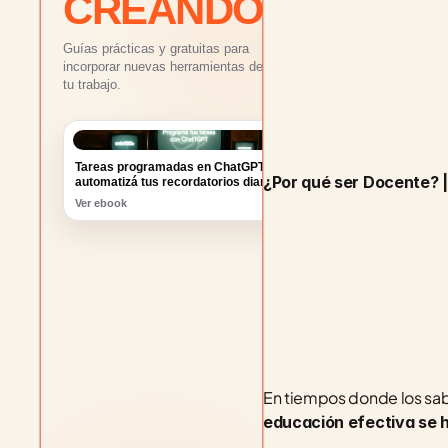
CREANDO
Guías prácticas y gratuitas para
incorporar nuevas herramientas de IA a
tu trabajo.
Tareas programadas en ChatGPT:
¿Por qué ser Docente? 
automatizá tus recordatorios diarios
Ver ebook
En tiempos donde los sab
educación efectiva se h