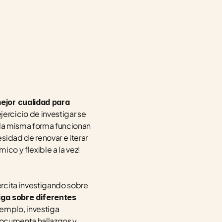
ejor cualidad para 
 ejercicio de investigar se 
 la misma forma funcionan 
idad de renovar e iterar 
co y flexible a la vez!
rcita investigando sobre 
iga sobre diferentes 
jemplo, investiga 
documenta hallazgos y 