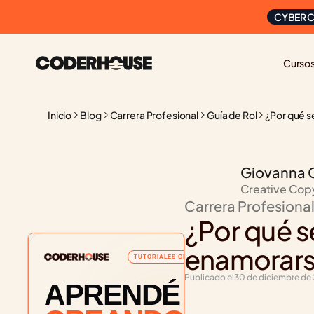
CYBER C
Curso
Inicio
Blog
Carrera Profesional
Guía de Rol
¿Por qué s
Giovanna 
Creative Cop
Carrera Profesiona
¿Por qué s
enamorars
TUTORIALES GRATUITOS
Publicado el
30 de diciembre de
APRENDÉ