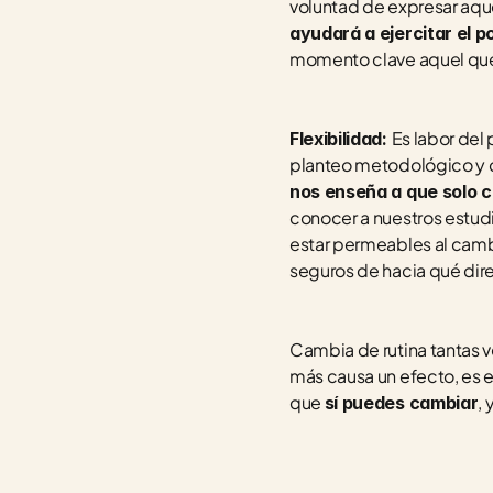
voluntad de expresar aque
ayudará a ejercitar el 
momento clave aquel qu
Es labor del
Flexibilidad: 
planteo metodológico y d
nos enseña a que solo 
conocer a nuestros estudia
estar permeables al camb
seguros de hacia qué direc
Cambia de rutina tantas 
más causa un efecto, es 
que 
,
sí puedes cambiar