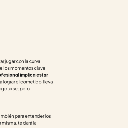
r jugar con la curva 
uellos momentos clave 
fesional implica estar 
lograr el cometido, lleva 
agotarse; pero 
ambién para entender los 
 misma, te dará la 