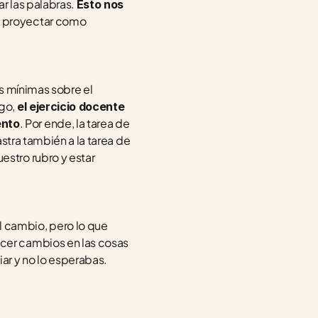
 las palabras. 
Esto nos 
 proyectar como 
 mínimas sobre el 
go, 
el ejercicio docente 
. Por ende, la tarea de 
ento
stra también a la tarea de 
tro rubro y estar 
cambio, pero lo que 
er cambios en las cosas 
ar y no lo esperabas. 