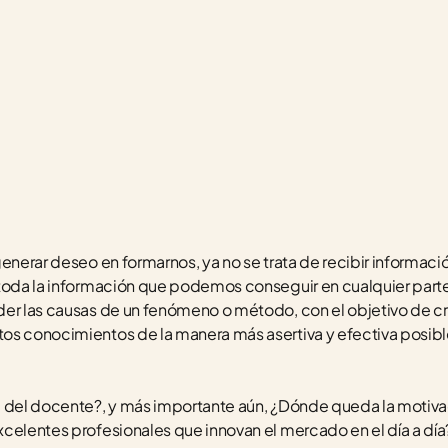
enerar deseo en formarnos, ya no se trata de recibir información.
toda la información que podemos conseguir en cualquier parte
er las causas de un fenómeno o método, con el objetivo de crea
os conocimientos de la manera más asertiva y efectiva posibl
l del docente?, y más importante aún, ¿Dónde queda la motivac
celentes profesionales que innovan el mercado en el día a día