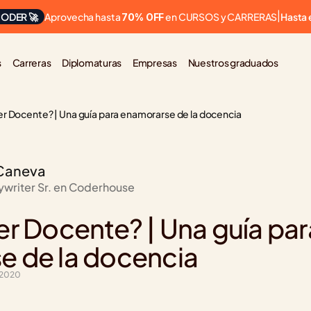
Aprovecha hasta 
 en CURSOS y CARRERAS
ODER 🚀
|
Hasta 
70% OFF
s
Carreras
Diplomaturas
Empresas
Nuestros graduados
er Docente? | Una guía para enamorarse de la docencia
Caneva
ywriter Sr. en Coderhouse
l
er Docente? | Una guía para
e de la docencia
 2020