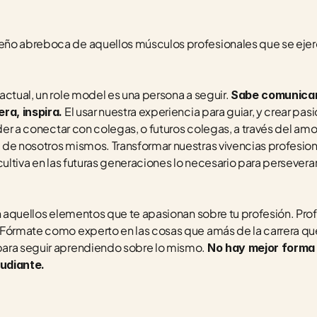
ño abreboca de aquellos músculos profesionales que se ejerci
 actual, un role model es una persona a seguir. 
Sabe comunicar
 El usar nuestra experiencia para guiar, y crear pasi
ra, inspira.
nder a conectar con colegas, o futuros colegas, a través del amor
 de nosotros mismos. Transformar nuestras vivencias profesion
cultiva en las futuras generaciones lo necesario para persevera
n aquellos elementos que te apasionan sobre tu profesión. Profun
Fórmate como experto en las cosas que amás de la carrera que 
ara seguir aprendiendo sobre lo mismo. 
No hay mejor forma d
udiante. 