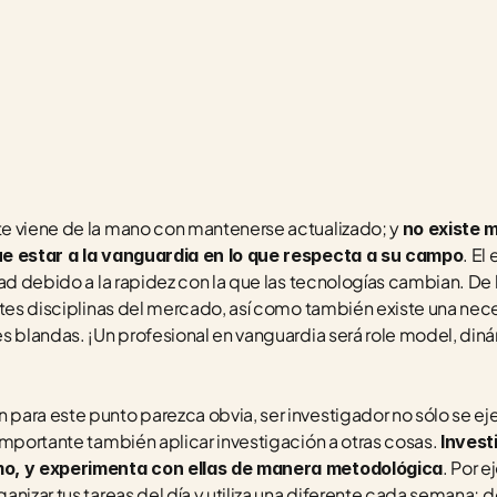
e viene de la mano con mantenerse actualizado; y 
no existe m
. El
ue estar a la vanguardia en lo que respecta a su campo
dad debido a la rapidez con la que las tecnologías cambian. De
ntes disciplinas del mercado, así como también existe una neces
 blandas. ¡Un profesional en vanguardia será role model, dinámi
ara este punto parezca obvia, ser investigador no sólo se eje
importante también aplicar investigación a otras cosas. 
Invest
. Por e
mo, y experimenta con ellas de manera metodológica
anizar tus tareas del día y utiliza una diferente cada semana; 