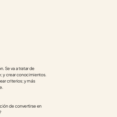
 Se va a tratar de 
; y crear conocimientos. 
r criterios; y más 
e. 
ión de convertirse en 
?