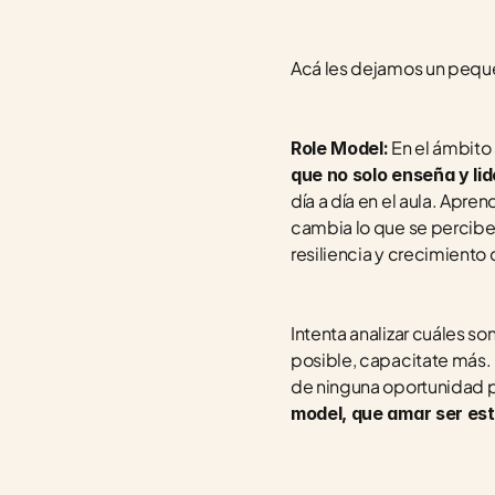
Acá les dejamos un peque
 En el ámbito
Role Model:
que no solo enseña y lide
día a día en el aula. Apre
cambia lo que se percibe
resiliencia y crecimiento 
Intenta analizar cuáles so
posible, capacitate más. 
de ninguna oportunidad p
model, que amar ser est