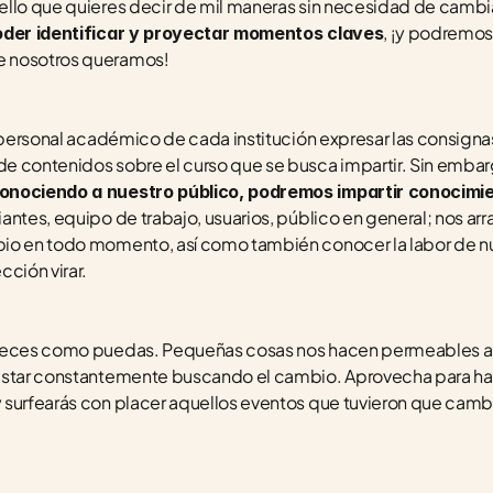
llo que quieres decir de mil maneras sin necesidad de cambiar
, ¡y podremos
poder identificar y proyectar momentos claves
e nosotros queramos!
 personal académico de cada institución expresar las consignas
e contenidos sobre el curso que se busca impartir. Sin embar
conociendo a nuestro público, podremos impartir conocimi
ntes, equipo de trabajo, usuarios, público en general; nos arra
io en todo momento, así como también conocer la labor de nues
ción virar. 
veces como puedas. Pequeñas cosas nos hacen permeables al 
estar constantemente buscando el cambio. Aprovecha para hac
 y surfearás con placer aquellos eventos que tuvieron que cambi