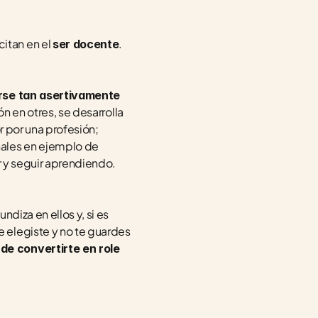
tan en el 
. 
ser docente
se tan asertivamente 
ón en otres, se desarrolla 
 por una profesión; 
ales en ejemplo de 
r y seguir aprendiendo. 
diza en ellos y, si es 
elegiste y no te guardes 
e convertirte en role 