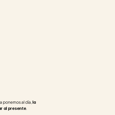
ponernos al día, 
la 
. 
r al presente