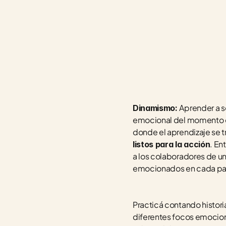
Aprender a se
Dinamismo: 
emocional del momento es
donde el aprendizaje se 
. En
listos para la acción
a los colaboradores de un
emocionados en cada pa
Practicá contando histori
diferentes focos emocional