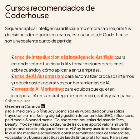
Cursos recomendados de 
Coderhouse
Si querés aplicar inteligencia artificial en tu empresa o mejorar tus 
decisiones de negocio con datos, estos cursos de Coderhouse 
son un excelente punto de partida:
: para 
Curso de Introducción a la Inteligencia Artificial
entender cómo funciona la IA y tomar mejores decisiones 
sobre cuándo y cómo aplicarla en tu empresa.
: para automatizar procesos internos 
Curso de AI Automation
y reducir costos operativos con herramientas de IA.
: para equipos que quieren 
Carrera de AI Marketing
incorporar IA en su estrategia de contenido, datos y campañas.
Sobre el autor
Giovanna Caneva
¡Hola! Me dicen Gio 👋🏽 Soy Licenciada en Publicidad con una sólida 
trayectoria en marketing digital y gestión de contenidos UGC, influencers, 
paid media & owned media. Colaboré con industrias del mundo Tech, 
Beauty, Moda y Finanzas, cada una de las cuales aportó valor a mi perfil 
profesional desde un lugar diferente. 📲 Soy heavy user de redes sociales, 
lo cual me mantiene actualizada constantemente acerca de tendencias, 
vocabulario y buenas prácticas de las distintas plataformas. Para saber 