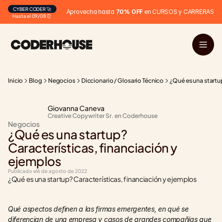
CYBER CODER 🚀
Aprovecha hasta 
70% OFF
 en CURSOS y CARRERAS
Hasta el 09/08 ⏰
Inicio
Blog
Negocios
Diccionario / Glosario Técnico
¿Qué es una startu
Giovanna Caneva
Creative Copywriter Sr. en Coderhouse
Negocios
¿Qué es una startup? 
Características, financiación y 
ejemplos
Publicado el
6 de agosto de 2022
¿Qué es una startup? Características, financiación y ejemplos
Qué aspectos definen a las firmas emergentes, en qué se 
diferencian de una empresa y casos de grandes compañías que 