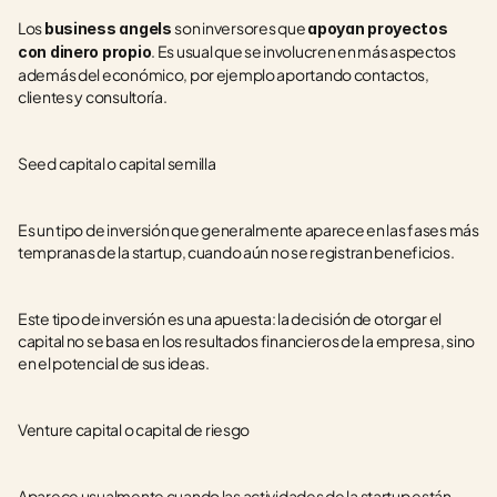
Los 
son inversores que 
business angels 
apoyan proyectos 
. Es usual que se involucren en más aspectos 
con dinero propio
además del económico, por ejemplo aportando contactos, 
clientes y consultoría.
Seed capital o capital semilla
Es un tipo de inversión que generalmente aparece en las fases más 
tempranas de la startup, cuando aún no se registran beneficios.
Este tipo de inversión es una apuesta: la decisión de otorgar el 
capital no se basa en los resultados financieros de la empresa, sino 
en el potencial de sus ideas.
Venture capital o capital de riesgo
Aparece usualmente cuando las actividades de la startup están 