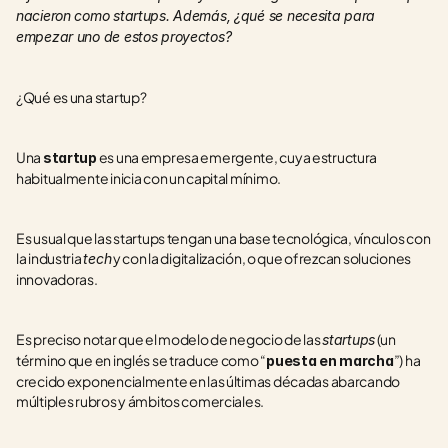
nacieron como startups. Además, ¿qué se necesita para 
empezar uno de estos proyectos?
¿Qué es una startup?
Una 
 es una empresa emergente, cuya estructura 
startup
habitualmente inicia con un capital mínimo.
Es usual que las startups tengan una base tecnológica, vínculos con 
la industria 
 y con la digitalización, o que ofrezcan soluciones 
tech
innovadoras.
Es preciso notar que el modelo de negocio de las 
 (un 
startups
término que en inglés se traduce como “
”) ha 
puesta en marcha
crecido exponencialmente en las últimas décadas abarcando 
múltiples rubros y ámbitos comerciales.