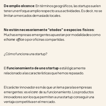
: En términos geográficos, las startups suelen 
De amplio alcance
tener un enfoque amplio respecto a sus actividades. Es decir, no se 
limitan a mercados demasiado locales.
: 
No están necesariamente “atadas” a espacios físicos
Muchas empresas emergentes apuestan por modalidades como 
el 
 o por oficinas compartidas.  
home office
¿Cómo funciona una startup?
El 
está lógicamente 
funcionamiento de una startup 
relacionado a las características que hemos repasado.
El carácter innovador es más que un lema para las empresas 
emergentes: es el 
de su funcionamiento. Los productos 
core 
innovadores son los que permiten a una startup conseguir una 
ventaja competitiva en el mercado.