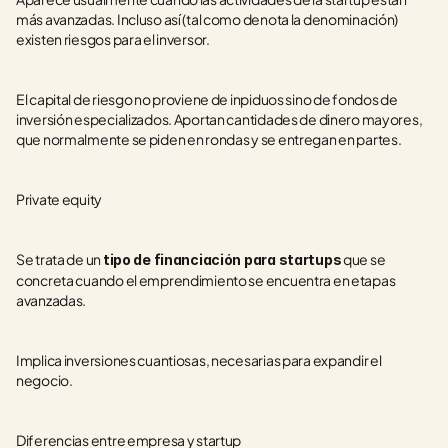
más avanzadas. Incluso así (tal como denota la denominación) 
existen riesgos para el inversor.
El capital de riesgo no proviene de inpiduos sino de fondos de 
inversión especializados. Aportan cantidades de dinero mayores, 
que normalmente se piden en rondas y se entregan en partes.  
Private equity
Se trata de un 
 que se 
tipo de financiación para startups
concreta cuando el emprendimiento se encuentra en etapas 
avanzadas.
Implica inversiones cuantiosas, necesarias para expandir el 
negocio.
Diferencias entre empresa y startup