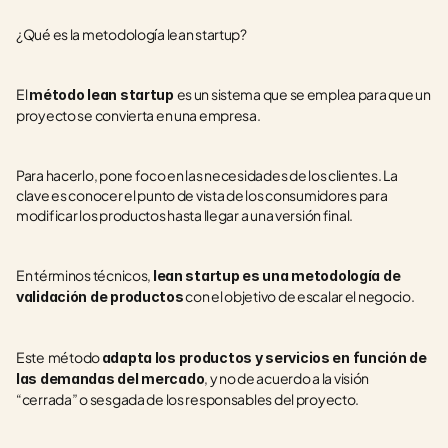
¿Qué es la metodología lean startup?
El 
es un sistema que se emplea para que un 
método lean startup 
proyecto se convierta en una empresa.
Para hacerlo, pone foco en las necesidades de los clientes. La 
clave es conocer el punto de vista de los consumidores para 
modificar los productos hasta llegar a una versión final.
En términos técnicos, 
lean startup es una metodología de 
 con el objetivo de escalar el negocio.
validación de productos
Este
método 
adapta los productos y servicios en función de 
, y no de acuerdo a la visión 
las demandas del mercado
“cerrada” o sesgada de los responsables del proyecto.