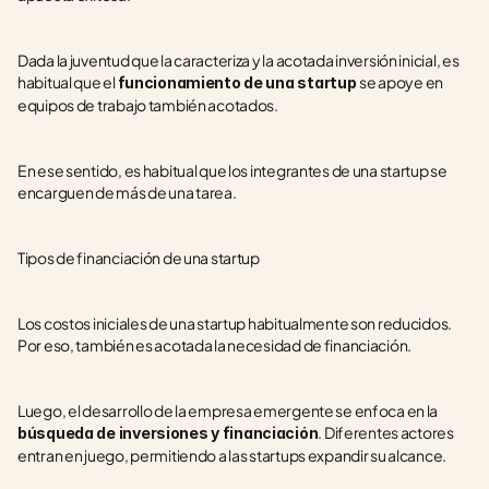
Dada la juventud que la caracteriza y la acotada inversión inicial, es 
habitual que el 
se apoye en 
funcionamiento de una startup 
equipos de trabajo también acotados.
En ese sentido, es habitual que los integrantes de una startup se 
encarguen de más de una tarea.
Tipos de financiación de una startup
Los costos iniciales de una startup habitualmente son reducidos. 
Por eso, también es acotada la necesidad de financiación.
Luego, el desarrollo de la empresa emergente se enfoca en la 
. Diferentes actores 
búsqueda de inversiones y financiación
entran en juego, permitiendo a las startups expandir su alcance.  