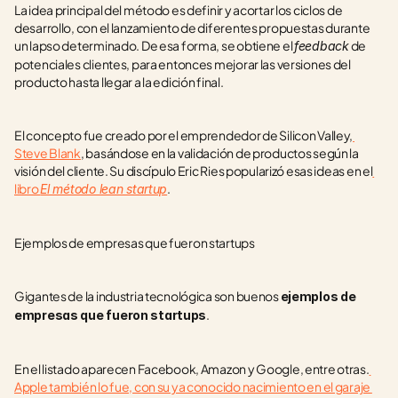
La idea principal del método es definir y acortar los ciclos de 
desarrollo, con el lanzamiento de diferentes propuestas durante 
un lapso determinado. De esa forma, se obtiene el 
 de 
feedback
potenciales clientes, para entonces mejorar las versiones del 
producto hasta llegar a la edición final.
El concepto fue creado por el emprendedor de Silicon Valley,
Steve Blank
, basándose en la validación de productos según la 
visión del cliente. Su discípulo Eric Ries popularizó esas ideas en el
libro 
.
El método lean startup
Ejemplos de empresas que fueron startups
Gigantes de la industria tecnológica son buenos 
ejemplos de 
.
empresas que fueron startups
En el listado aparecen Facebook, Amazon y Google, entre otras.
Apple también lo fue, con su ya conocido nacimiento en el garaje 