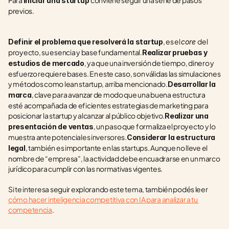
Para 
conviene seguir una serie de pasos 
iniciar una startup 
previos.
, es el 
del 
Definir el problema que resolverá la startup
core 
proyecto, su esencia y base fundamental.
Realizar pruebas y 
, ya que una inversión de tiempo, dinero y 
estudios de mercado
esfuerzo requiere bases. En este caso, son válidas las simulaciones 
y métodos como lean startup, arriba mencionado.
Desarrollar la 
, clave para avanzar de modo que una buena estructura 
marca
esté acompañada de eficientes estrategias de marketing para 
posicionar la startup y alcanzar al público objetivo.
Realizar una 
, un paso que formaliza el proyecto y lo 
presentación de ventas
muestra ante potenciales inversores.
Considerar la estructura 
, también es importante en las startups. Aunque no lleve el 
legal
nombre de “empresa”, la actividad debe encuadrarse en un marco 
jurídico para cumplir con las normativas vigentes.        
Si te interesa seguir explorando este tema, también podés leer 
cómo hacer inteligencia competitiva con IA para analizar a tu 
competencia
.