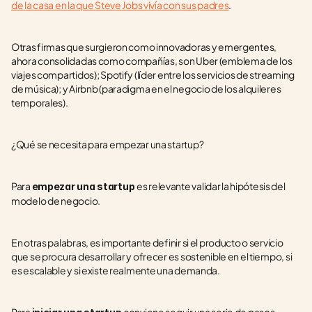
de la casa en la que Steve Jobs vivía con sus padres
.
Otras firmas que surgieron como innovadoras y emergentes, 
ahora consolidadas como compañías, son Uber (emblema de los 
viajes compartidos); Spotify (líder entre los servicios de streaming 
de música); y Airbnb (paradigma en el negocio de los alquileres 
temporales).
¿Qué se necesita para empezar una startup?
Para 
es relevante validar la hipótesis del 
empezar una startup 
modelo de negocio.
En otras palabras, es importante definir si el producto o servicio 
que se procura desarrollar y ofrecer es sostenible en el tiempo, si 
es escalable y si existe realmente una demanda.