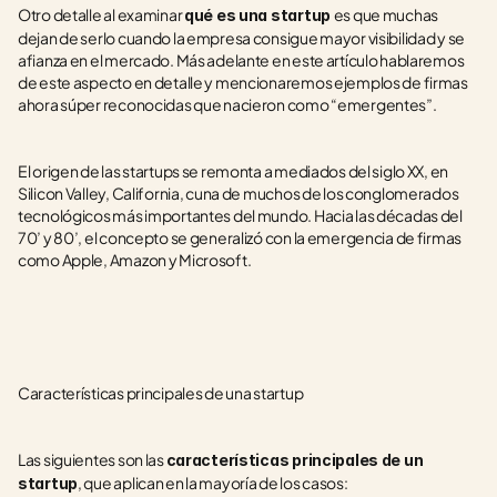
Otro detalle al examinar 
es que muchas 
qué es una startup 
dejan de serlo cuando la empresa consigue mayor visibilidad y se 
afianza en el mercado. Más adelante en este artículo hablaremos 
de este aspecto en detalle y mencionaremos ejemplos de firmas 
ahora súper reconocidas que nacieron como “emergentes”.
El origen de las startups se remonta a mediados del siglo XX, en 
Silicon Valley, California, cuna de muchos de los conglomerados 
tecnológicos más importantes del mundo. Hacia las décadas del 
70’ y 80’, el concepto se generalizó con la emergencia de firmas 
como Apple, Amazon y Microsoft.
Características principales de una startup
Las siguientes son las 
características principales de un 
, que aplican en la mayoría de los casos: 
startup