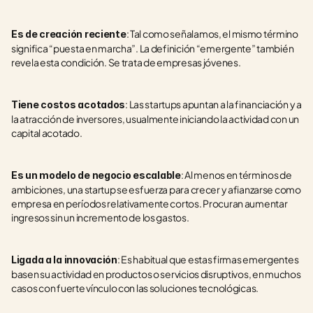
: Tal como señalamos, el mismo término 
Es de creación reciente
significa “puesta en marcha”. La definición “emergente” también 
revela esta condición. Se trata de empresas jóvenes.
: Las startups apuntan a la financiación y a 
Tiene costos acotados
la atracción de inversores, usualmente iniciando la actividad con un 
capital acotado.
: Al menos en términos de 
Es un modelo de negocio escalable
ambiciones, una startup se esfuerza para crecer y afianzarse como 
empresa en períodos relativamente cortos. Procuran aumentar 
ingresos sin un incremento de los gastos.
: Es habitual que estas firmas emergentes 
Ligada a la innovación
basen su actividad en productos o servicios disruptivos, en muchos 
casos con fuerte vínculo con las soluciones tecnológicas.