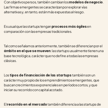
Con objetivos persos, también cambian los 
. 
modelos de negocio
Las firmas emergentes se caracterizan por explorar vías 
alternativas y, en tanto, están más expuestas al riesgo.
Es usual que las startups tengan 
 en 
procesos más ágiles
comparación con las empresas tradicionales.
Tal como señalamos anteriormente, también se diferencian por el 
: las startups usualmente tienen una 
ámbito en el que se mueven
base tecnológica, carácter que no define a todas las empresas 
clásicas.
Los 
también son un 
tipos de financiación de las startups 
carácter muy propio de los emprendimientos emergentes, que 
buscan crecimientos exponenciales en períodos cortos, y que 
inician su recorrido con capital acotado.
El 
también diferencia a las startups de 
recorrido en el mercado 