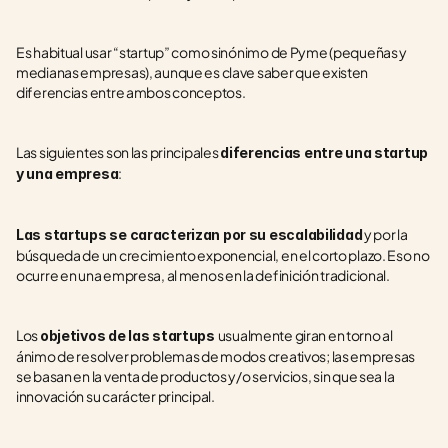
Es habitual usar “startup” como sinónimo de Pyme (pequeñas y 
medianas empresas), aunque es clave saber que existen 
diferencias entre ambos conceptos.
Las siguientes son las principales 
diferencias entre una startup 
:
y una empresa
 y por la 
Las startups se caracterizan por su escalabilidad
búsqueda de un crecimiento exponencial, en el corto plazo. Eso no 
ocurre en una empresa, al menos en la definición tradicional.
Los 
usualmente giran en torno al 
objetivos de las startups 
ánimo de resolver problemas de modos creativos; las empresas 
se basan en la venta de productos y/o servicios, sin que sea la 
innovación su carácter principal.