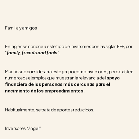
Familia y amigos
En inglés se conoce a este tipo de inversores con las siglas FFF, por 
“
”.
family, friends and fools
Muchos no consideran a este grupo como inversores, pero existen 
numerosos ejemplos que muestran la relevancia del
 apoyo 
financiero de las personas más cercanas para el 
.
nacimiento de los emprendimientos
Habitualmente, se trata de aportes reducidos.
Inversores “ángel”