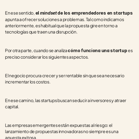
En ese sentido, 
el 
mindset 
de los emprendedores en startups 
apunta a ofrecer soluciones a problemas. Tal como indicamos 
anteriormente, es habitual que la propuesta gire en torno a 
tecnologías que traen una disrupción.
Por otra parte, cuando se analiza 
es 
cómo funciona una startup 
preciso considerar los siguientes aspectos.
El negocio procura crecer y ser rentable sin que sea necesario 
incrementar los costos.
En ese camino, las startups buscan seducir a inversores y atraer 
capital.
Las empresas emergentes están expuestas al riesgo: el 
lanzamiento de propuestas innovadoras no siempre es una 
apuesta exitosa.