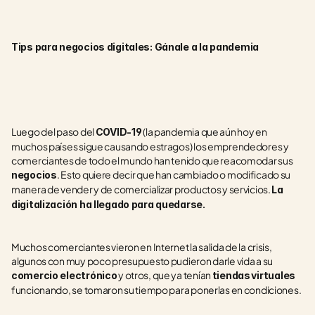
Tips para negocios digitales: Gánale a la pandemia
Luego del paso del 
 (la pandemia que aún hoy en 
COVID-19
muchos países sigue causando estragos) los emprendedores y 
comerciantes de todo el mundo han tenido que reacomodar sus 
. Esto quiere decir que han cambiado o modificado su 
negocios
manera de vender y de comercializar productos y servicios. 
La 
digitalización ha llegado para quedarse. 
Muchos comerciantes vieron en Internet la salida de la crisis, 
algunos con muy poco presupuesto pudieron darle vida a su 
 y otros, que ya tenían 
comercio electrónico
tiendas
virtuales
funcionando, se tomaron su tiempo para ponerlas en condiciones. 