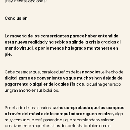
¡Hay infinitas opciones!
Conclusión
La mayoría de los comerciantes parece haber entendido 
esta nueva realidad y ha sabido salir de la crisis gracias al 
mundo virtual, o por lo menos ha logrado mantenerse en 
pie. 
Cabe destacar que, para los dueños de los 
, el hecho de 
negocios
digitalizarse es conveniente ya que muchos han dejado de 
, lo cual ha generado 
pagar renta o alquiler de locales físicos
un gran ahorro en sus bolsillos. 
Por el lado de los usuarios,
 se ha comprobado que las compras 
 y algo 
a través del móvil o de la computadora siguen en alza
muy común que está pasando es que recomiendan y valoran 
positivamente a aquellos sitios donde les ha ido bien con su 