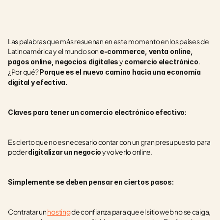
Las palabras que más resuenan en este momento en los países de 
Latinoamérica y el mundo son 
e-commerce, venta online, 
 y
. 
pagos online, negocios digitales
 comercio electrónico
¿Por qué? 
Porque es el nuevo camino hacia una economía 
digital y efectiva.  
Claves para tener un comercio electrónico efectivo:
Es cierto que no es necesario contar con un gran presupuesto para 
poder 
 y volverlo online. 
digitalizar un negocio
Simplemente se deben pensar en ciertos pasos: 
Contratar un 
hosting
 de confianza para que el sitio web no se caiga, 