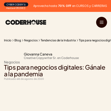
CYBER CODER 🚀
Aprovecha hasta 
70% OFF
 en CURSOS y CARRERAS
Hasta el 09/08 ⏰
Inicio
Blog
Negocios
Tendencias de la Industria
Tips para negocios digi
Giovanna Caneva
Creative Copywriter Sr. en Coderhouse
Negocios
Tips para negocios digitales: Gánale 
a la pandemia
Publicado el
6 de agosto de 2020