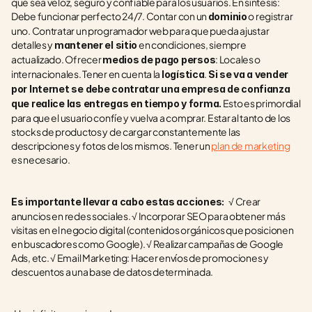
que sea veloz, seguro y confiable para los usuarios. En síntesis: 
Debe funcionar perfecto 24/7. Contar con un 
 o registrar 
dominio
uno. Contratar un programador web para que pueda ajustar 
detalles y 
 en condiciones, siempre 
mantener el sitio
actualizado. Ofrecer 
: Locales o 
medios de pago persos
internacionales. Tener en cuenta la 
. 
logística
Si se va a vender 
por Internet se debe contratar una empresa de confianza 
 Esto es primordial 
que realice las entregas en tiempo y forma.
para que el usuario confíe y vuelva a comprar. Estar al tanto de los 
stocks de productos y de cargar constantemente las 
descripciones y fotos de los mismos. Tener un 
plan de marketing
es necesario. 
  √ Crear 
Es importante llevar a cabo estas acciones: 
anuncios en redes sociales. √ Incorporar SEO para obtener más 
visitas en el negocio digital (contenidos orgánicos que posicionen 
en buscadores como Google). √ Realizar campañas de Google 
Ads, etc. √ Email Marketing: Hacer envíos de promociones y 
descuentos a una base de datos determinada. 