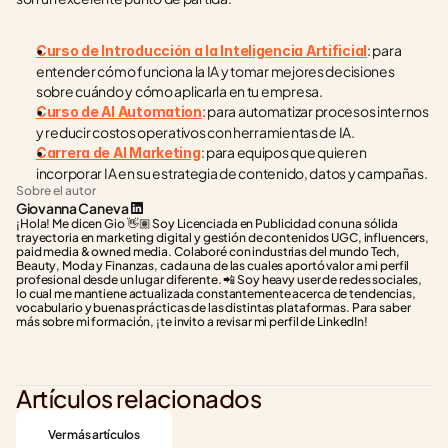
: para 
Curso de Introducción a la Inteligencia Artificial
entender cómo funciona la IA y tomar mejores decisiones 
sobre cuándo y cómo aplicarla en tu empresa.
: para automatizar procesos internos 
Curso de AI Automation
y reducir costos operativos con herramientas de IA.
: para equipos que quieren 
Carrera de AI Marketing
incorporar IA en su estrategia de contenido, datos y campañas.
Sobre el autor
Giovanna Caneva
¡Hola! Me dicen Gio 👋🏽 Soy Licenciada en Publicidad con una sólida 
trayectoria en marketing digital y gestión de contenidos UGC, influencers, 
paid media & owned media. Colaboré con industrias del mundo Tech, 
Beauty, Moda y Finanzas, cada una de las cuales aportó valor a mi perfil 
profesional desde un lugar diferente. 📲 Soy heavy user de redes sociales, 
lo cual me mantiene actualizada constantemente acerca de tendencias, 
vocabulario y buenas prácticas de las distintas plataformas. Para saber 
más sobre mi formación, ¡te invito a revisar mi perfil de LinkedIn!
Artículos relacionados
Ver más artículos