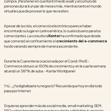
compra. ¡Para tener en cuenta! El miedo a salir y al cúmulo de 
personas durará un par de meses más, mientras tanto el mundo 
virtual les puede proveer lo que necesiten. 
A pesar de la crisis, el comercio electrónico parece haber 
encontrado su lugar en Latinoamérica, lo cual es bueno para los 
comerciantes. La consultora 
 ha confirmado que desde 
Kantar
que comenzó el confinamiento el
 crecimiento del e-commerce
ha ido variando siempre de manera ascendente.
Durante la Cuarentena ocacionada por el Covid-19 el E-
Commerce obtuvo un 100% de crecimiento y en la cuarta semana 
alcanzó un 387% de suba. - Kantar Worldpanel
Y tú… ¿Ya digitalizaste tu negocio? Recuerda que hoy en día todo 
pasa por Internet. 
Si quieres aprender más de social media, email marketing, SEM, 
SEO y otras herramientas que te ayudarán a digitalizar tu negocio, 