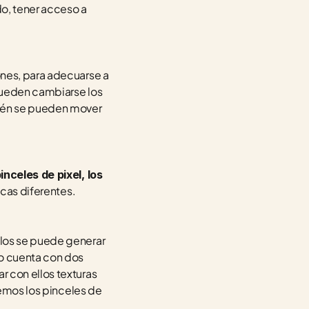
do, tener acceso a 
nes, para adecuarse a 
pueden cambiarse los 
bién se pueden mover 
inceles de pixel, los 
icas diferentes. 
 cuentan con mayor variedad debido a que con ellos se puede generar 
o cuenta con dos 
 con ellos texturas 
interesantes, con resultados muy similares a los que la técnica tradicional daría. Y por último, tenemos los pinceles de 