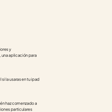
res y 
 una aplicación para 
si la usaras en tu ipad 
ién haz comenzado a 
ones particulares 