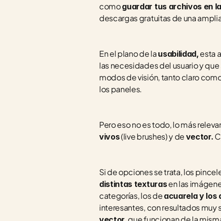
como 
guardar tus archivos en l
descargas gratuitas de una amplia
En el plano de la 
 esta 
usabilidad,
las necesidades del usuario y que
modos de visión, tanto claro como
los paneles.
Pero eso no es todo, lo más relev
 (live brushes) y de 
 C
vivos
vector.
Si de opciones se trata, los pincel
 en las imágen
distintas texturas
categorías, los de 
acuarela y los 
, que funcionan de la mism
vector