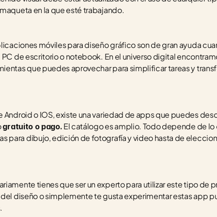
a maqueta en la que esté trabajando.
licaciones móviles para diseño gráfico son de gran ayuda cuando
a PC de escritorio o notebook. En el universo digital encontra
ientas que puedes aprovechar para simplificar tareas y trans
e Android o IOS, existe una variedad de apps que puedes desca
 
 El catálogo es amplio. Todo depende de lo 
gratuito o pago.
para dibujo, edición de fotografía y video hasta de eleccion 
iamente tienes que ser un experto para utilizar este tipo de pr
o del diseño o simplemente te gusta experimentar estas app p
.