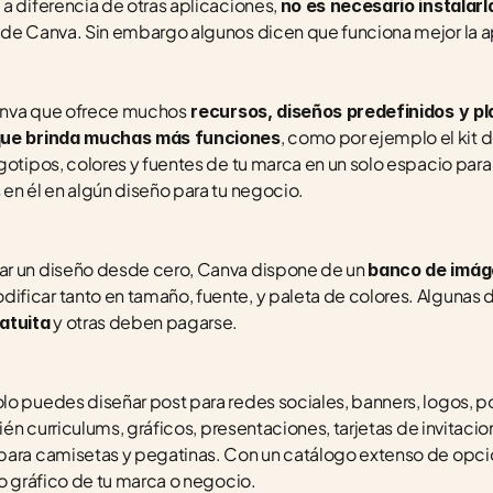
a diferencia de otras aplicaciones, 
no es necesario instalarla
 de Canva. Sin embargo algunos dicen que funciona mejor la ap
anva que ofrece muchos
 recursos, diseños predefinidos y pla
, como por ejemplo el kit 
que brinda muchas más funciones
gotipos, colores y fuentes de tu marca en un solo espacio para
en él en algún diseño para tu negocio.
ar un diseño desde cero, Canva dispone de un 
banco de imá
icar tanto en tamaño, fuente, y paleta de colores. Algunas de 
 y otras deben pagarse.  
atuita
lo puedes diseñar post para redes sociales, banners, logos, po
bién curriculums, gráficos, presentaciones, tarjetas de invitacio
para camisetas y pegatinas. Con un catálogo extenso de opcio
ño gráfico de tu marca o negocio.