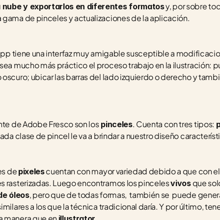
 y, por sobre to
a nube y exportarlos en diferentes formatos
 gama de pinceles y actualizaciones de la aplicación. 
app tiene una interfaz muy amigable susceptible a modificacio
 sea mucho más práctico el proceso trabajo en la ilustración: 
 oscuro; ubicar las barras del lado izquierdo o derecho y tam
ante de Adobe Fresco son los
. Cuenta con tres tipos: 
 pinceles
p
ada clase de pincel le va a brindar a nuestro diseño característ
es de 
pixeles
es rasterizadas. Luego encontramos los pinceles 
 que sol
vivos
, pero que de todas formas,  también se  puede generar
de óleos
a manera que en 
illustrator.