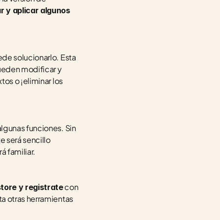
r y aplicar algunos 
de solucionarlo. Esta 
eden modificar y 
os o ¡eliminar los 
lgunas funciones. Sin 
 será sencillo 
á familiar.
 con 
tore y registrate
a otras herramientas 