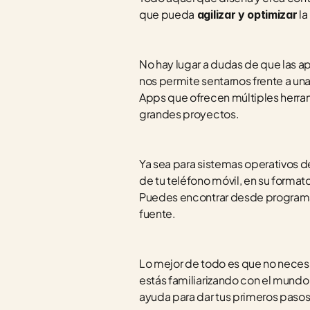
que pueda
 l
 agilizar y optimizar
No hay lugar a dudas de que las ap
nos permite sentarnos frente a un
Apps que ofrecen múltiples herram
grandes proyectos.
Ya sea para sistemas operativos d
de tu teléfono móvil, en su formato
Puedes encontrar desde programas 
fuente.
Lo mejor de todo es que no necesar
estás familiarizando con el mund
ayuda para dar tus primeros pasos