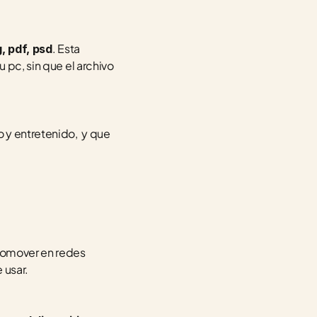
. Esta 
g, pdf, psd
 pc, sin que el archivo 
y entretenido,  y que 
omover en redes 
 usar. 