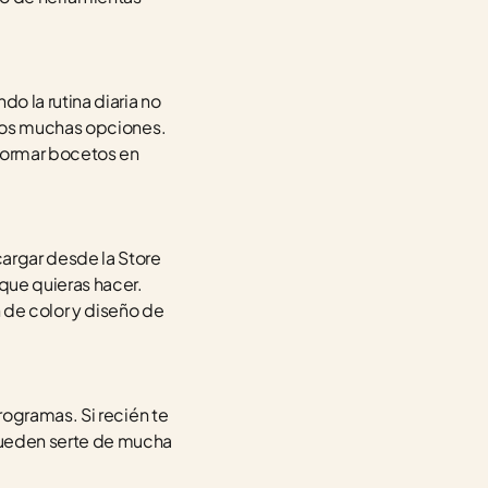
 la rutina diaria no 
mos muchas opciones. 
formar bocetos en 
rgar desde la Store 
que quieras hacer. 
de color y diseño de 
ogramas. Si recién te 
ueden serte de mucha 