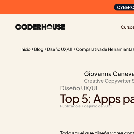
CYBER C
Curso
Inicio
Blog
Diseño UX/UI
Comparativa de Herramienta
Giovanna Canev
Creative Copywriter 
Diseño UX/UI
Top 5: Apps pa
Publicado el
7 de junio de 2022
Todo aquel que diseña y crea conte