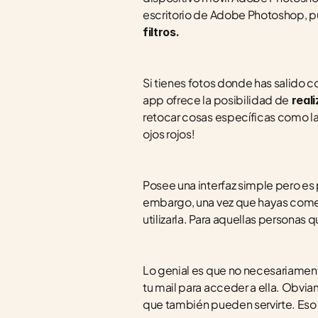
escritorio de Adobe Photoshop, p
filtros.
Si tienes fotos donde has salido c
app ofrece la posibilidad de
 real
retocar cosas específicas como la i
ojos rojos!
Posee una interfaz simple pero es 
embargo, una vez que hayas comenza
utilizarla. Para aquellas personas 
Lo genial es que no necesariamen
tu mail para acceder a ella. Obvia
que también pueden servirte. Eso 