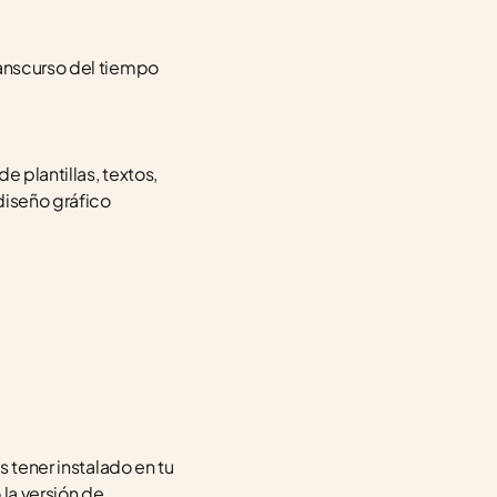
anscurso del tiempo 
 plantillas, textos, 
iseño gráfico 
 tener instalado en tu 
a versión de 