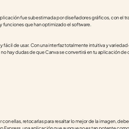
 aplicación fue subestimada por diseñadores gráficos, con el tr
y funciones que han optimizado el software. 
fácil de usar. Con una interfaz totalmente intuitiva y variedad de
, no hay dudas de que Canva se convertirá en tu aplicación de d
r con ellas, retocarlas para resaltar lo mejor de la imagen, debes
 Express, una aplicación que aunque no es tan potente como l