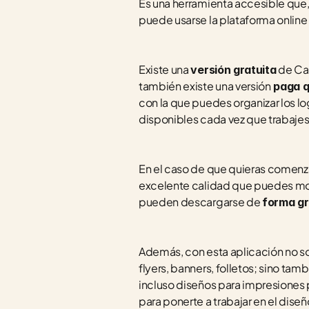
Es una herramienta accesible que, 
puede usarse la plataforma online
Existe una 
 de C
versión gratuita
también existe una versión
 paga 
con la que puedes organizar los lo
disponibles cada vez que trabajes 
En el caso de que quieras comenz
excelente calidad que puedes modif
pueden descargarse de 
forma gr
Además, con esta aplicación no so
flyers, banners, folletos; sino tam
incluso diseños para impresiones 
para ponerte a trabajar en el dise