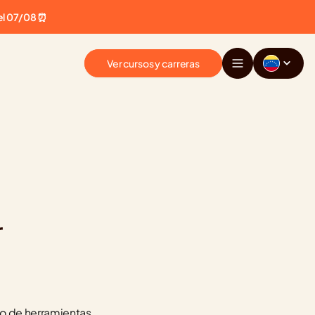
el 07/08 ⏰
Ver cursos y carreras
r
o de herramientas 