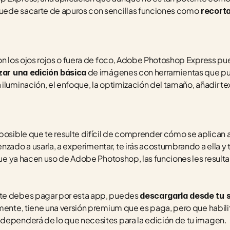
uede sacarte de apuros con sencillas funciones como
 recorta
on los ojos rojos o fuera de foco, Adobe Photoshop Express pue
 de imágenes con herramientas que pu
izar una edición básica
luminación, el enfoque, la optimización del tamaño, añadir text
posible que te resulte difícil de comprender cómo se aplican a
do a usarla, a experimentar, te irás acostumbrando a ella y te
que ya hacen uso de Adobe Photoshop, las funciones les resultar
te debes pagar por esta app, puedes 
descargarla desde tu s
mente, tiene una versión premium que es paga, pero que habilit
dependerá de lo que necesites para la edición de tu imagen.