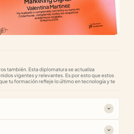
Valentina Martinez
Ha realizado y completado con éxito su curso en 
Coderhouse, cumpliendo todos los requisitos 
académicos exigidos.
01 de junio, 2026
Certificado por
os también. Esta diplomatura se actualiza 
dos vigentes y relevantes. Es por esto que estos 
 tu formación refleje lo último en tecnología y te 