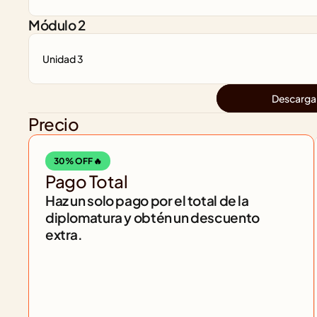
Módulo 2
Unidad 3
Descarga
Precio
30% OFF 🔥
Pago Total
Haz un solo pago por el total de la 
diplomatura y obtén un descuento 
extra.