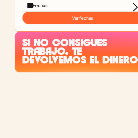
Fechas
Ver fechas
SI NO CONSIGUES 
TRABAJO, TE 
DEVOLVEMOS EL DINERO