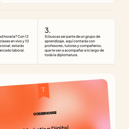
3.
ad horaria? Con 12 
Si buscas ser parte de un grupo de 
lases en vivo y 10 
aprendizaje, aquí contarás con 
cional, estarás 
profesores, tutores y compañeros, 
ercado laboral.
que te van a acompañar a lo largo de 
toda la diplomatura.
Top 
1
Marketing Digital